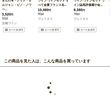
ぎんの雫・グット・ダ
ワイン ワインセット す
ワイン ワインセット ワ
ルジャン・ピノ・ノワ
べて金賞フランス名...
イン誌高評価蔵や金...
ー...
10,480
8,380
円
円
3,520
95pt
76pt
円
32pt
ヴェリタス
ヴェリタス
京橋ワイン
この商品を見た人は、こんな商品を買っています