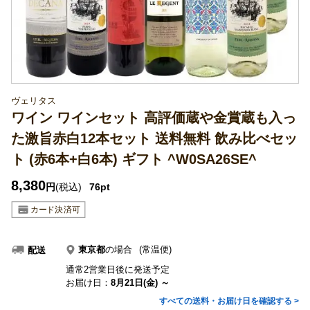
ヴェリタス
ワイン ワインセット 高評価蔵や金賞蔵も入っ
た激旨赤白12本セット 送料無料 飲み比べセッ
ト (赤6本+白6本) ギフト ^W0SA26SE^
8,380
円
(税込)
76pt
東京都
の場合
(常温便)
配送
通常2営業日後に発送予定
お届け日：
8月21日(金) ～
すべての送料・お届け日を確認する >