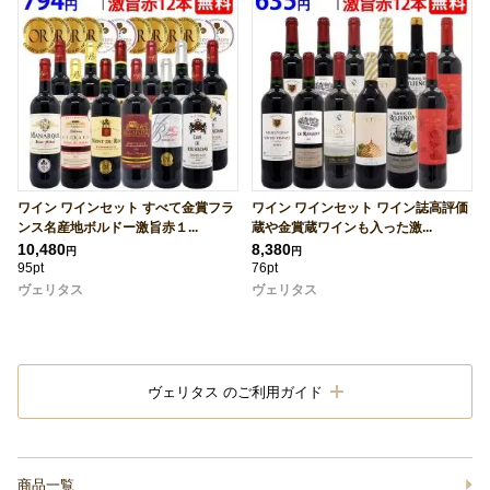
ワイン ワインセット すべて金賞フラ
ワイン ワインセット ワイン誌高評価
ンス名産地ボルドー激旨赤１...
蔵や金賞蔵ワインも入った激...
10,480
8,380
円
円
95pt
76pt
ヴェリタス
ヴェリタス
ヴェリタス のご利用ガイド
商品一覧