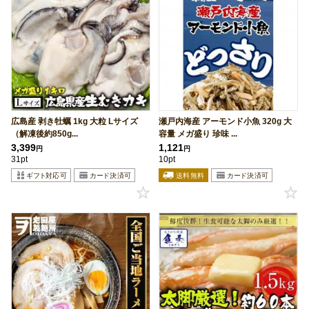
広島産 剥き牡蠣 1kg 大粒 Lサイズ
瀬戸内海産 アーモンド小魚 320g 大
（解凍後約850g...
容量 メガ盛り 珍味 ...
3,399
1,121
円
円
31pt
10pt