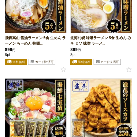
飛騨高山 醤油ラーメン 5食 生めん ラ
北海札幌 味噌ラーメン 5食 生めん み
ーメン らーめん 拉麺...
そ ミソ 味噌 ラーメ...
899
899
円
円
8pt
8pt