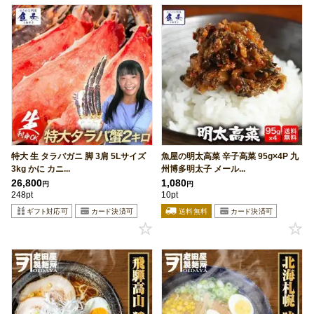
特大 生 タラバガニ 脚 3肩 5Lサイズ
魚屋の明太高菜 辛子高菜 95g×4P 九
3kg かに カニ...
州博多明太子 メール...
26,800
1,080
円
円
248pt
10pt