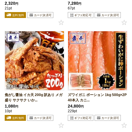
2,320
7,280
円
円
21pt
67pt
焦がし醤油 イカ天 200g 訳あり メガ
ズワイガニ ポーション 1kg 500g×2P
盛り サクサク いか...
40本入 カニ...
1,080
24,800
円
円
10pt
229pt