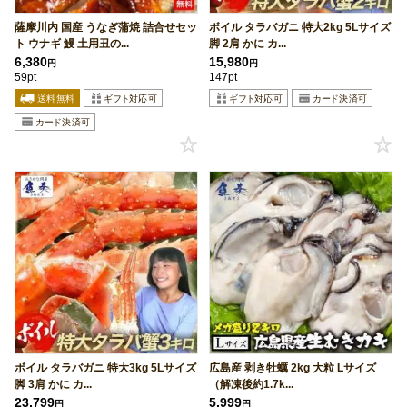
薩摩川内 国産 うなぎ蒲焼 詰合せセッ
ボイル タラバガニ 特大2kg 5Lサイズ
ト ウナギ 鰻 土用丑の...
脚 2肩 かに カ...
6,380
15,980
円
円
59pt
147pt
ボイル タラバガニ 特大3kg 5Lサイズ
広島産 剥き牡蠣 2kg 大粒 Lサイズ
脚 3肩 かに カ...
（解凍後約1.7k...
23,799
5,999
円
円