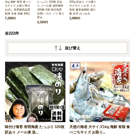
1kg 海鮮 有頭 食べご
たっぷり 320枚 訳あ
200g 訳あり メガ盛り
ろサイズ お取り寄せ
り メール便 送料無料
サクサク いか天 イカ
お試し 世界最高品質
160枚×2袋 味付海苔
珍味 最安値挑戦 酒の
刺身 生食 高級 BBQ
浜買い のり ノリ 取り
肴 在宅 おつまみ
寄せ
7,280
1,080
円
円
2,320
円
全222件
並び替え
味付け海苔 有明海産 たっぷり 320枚
天使の海老 大サイズ1kg 海鮮 有頭 食
訳あり メール便 送...
べごろサイズ お取り...