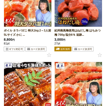
ボイル タラバガニ 特大1kg 2～3人前
紀州南高梅使用はねだし梅 はちみつ
5Lサイズ かに ...
梅 700g 塩分8％ 追跡...
8,800
3,000
円
円
81pt
27pt