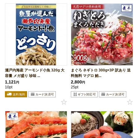
瀬戸内海産 アーモンド小魚 320g 大
まぐろ ネギトロ 300g×3P 訳あり 送
容量 メガ盛り 珍味 ...
料無料 マグロ 鮪...
1,121
2,800
円
円
10pt
25pt