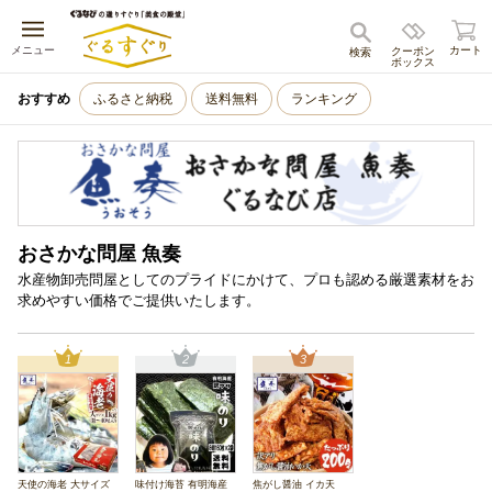
キャンセル
メニュー
カート
クーポン
検索
ボックス
おすすめ
ふるさと納税
送料無料
ランキング
おさかな問屋 魚奏
水産物卸売問屋としてのプライドにかけて、プロも認める厳選素材をお
求めやすい価格でご提供いたします。
1
2
3
天使の海老 大サイズ
味付け海苔 有明海産
焦がし醤油 イカ天