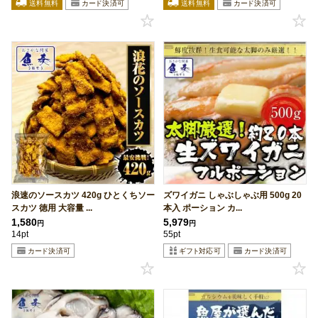
浪速のソースカツ 420g ひとくちソー
ズワイガニ しゃぶしゃぶ用 500g 20
スカツ 徳用 大容量 ...
本入 ポーション カ...
1,580
5,979
円
円
14pt
55pt