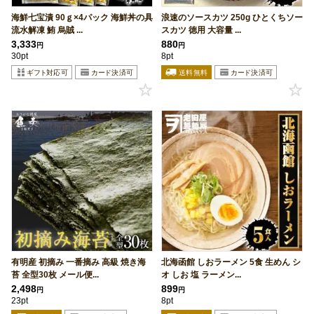
海鮮七宝漬 90ｇ×4パック 海鮮丼の具
浪速のソースカツ 250g ひとくちソー
流水解凍 鮪 烏賊 ...
スカツ 徳用 大容量 ...
3,333
880
円
円
30pt
8pt
有明産 初摘み 一番摘み 高級 焼き海
北海函館 しおラーメン 5食 生めん シ
苔 全型30枚 メール便...
オ しお 塩 ラーメン...
2,498
899
円
円
23pt
8pt