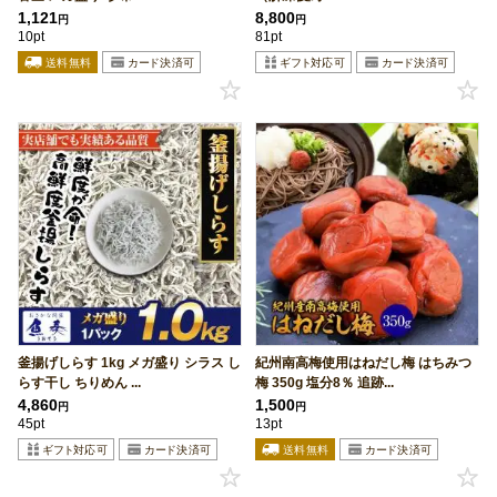
1,121
8,800
円
円
10pt
81pt
釜揚げしらす 1kg メガ盛り シラス し
紀州南高梅使用はねだし梅 はちみつ
らす干し ちりめん ...
梅 350g 塩分8％ 追跡...
4,860
1,500
円
円
45pt
13pt