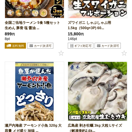
全国ご当地ラーメン 5食 5種セット
ズワイガニ しゃぶしゃぶ用
生めん 豚骨 塩 醤油 ...
1.5kg（500g×3P) 60...
899
15,800
円
円
8pt
146pt
瀬戸内海産 アーモンド小魚 320g 大
広島産 剥き牡蠣 3kg 大粒 Lサイズ
容量 メガ盛り 珍味 ...
（解凍後約2.6k...