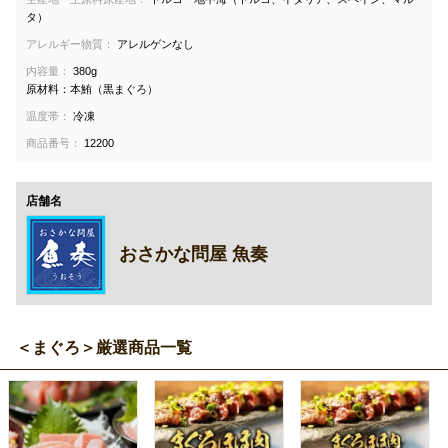
タ）
アレルギー物質：
アレルゲンなし
内容量：
380g
原材料：本鮪（黒まぐろ）
温度帯：
冷凍
商品番号：
12200
店舗名
おさかな問屋 魚奏
＜まぐろ＞厳選商品一覧