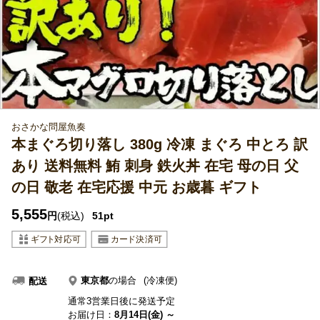
おさかな問屋魚奏
本まぐろ切り落し 380g 冷凍 まぐろ 中とろ 訳
あり 送料無料 鮪 刺身 鉄火丼 在宅 母の日 父
の日 敬老 在宅応援 中元 お歳暮 ギフト
5,555
円
(税込)
51pt
東京都
の場合
(冷凍便)
配送
通常3営業日後に発送予定
お届け日：
8月14日(金) ～