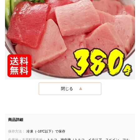
閉じる
商品詳細
保存方法：
冷凍（-18℃以下）で保存
生産地・主原料原産地：
トルコ 地中海（トルコ、イタリア、スペイン、マル