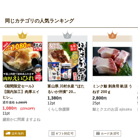
同じカテゴリの人気ランキング
《期間限定セール》
富山県 川村水産 ”ほた
ミンク鯨 刺身用 畝須 う
【国内加工】肉厚エイ
るいか沖漬” 20...
ねす 200ｇ
ヒレ...
1,380
2,800
円
円
通常価格
1,280円
12pt
25pt
1,080
円
(15%OFF)
くらし快援隊
鯨とクエのお店 ajisaku
11pt
越前かに問屋 ますよね