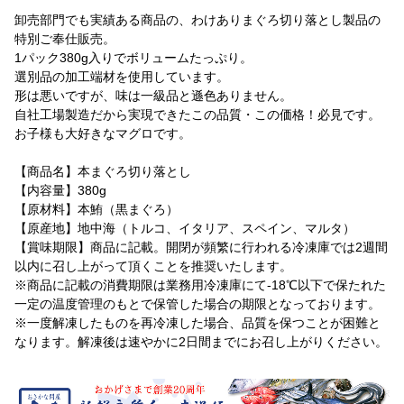
卸売部門でも実績ある商品の、わけありまぐろ切り落とし製品の
特別ご奉仕販売。
1パック380g入りでボリュームたっぷり。
選別品の加工端材を使用しています。
形は悪いですが、味は一級品と遜色ありません。
自社工場製造だから実現できたこの品質・この価格！必見です。
お子様も大好きなマグロです。
【商品名】本まぐろ切り落とし
【内容量】380g
【原材料】本鮪（黒まぐろ）
【原産地】地中海（トルコ、イタリア、スペイン、マルタ）
【賞味期限】商品に記載。開閉が頻繁に行われる冷凍庫では2週間
以内に召し上がって頂くことを推奨いたします。
※商品に記載の消費期限は業務用冷凍庫にて-18℃以下で保たれた
一定の温度管理のもとで保管した場合の期限となっております。
※一度解凍したものを再冷凍した場合、品質を保つことが困難と
なります。解凍後は速やかに2日間までにお召し上がりください。