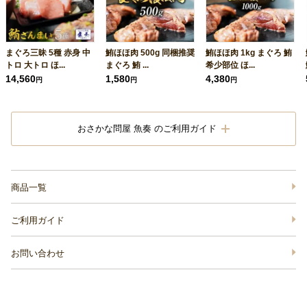
まぐろ三昧 5種 赤身 中
鮪ほほ肉 500g 同梱推奨
鮪ほほ肉 1kg まぐろ 鮪
トロ 大トロ ほ...
まぐろ 鮪 ...
希少部位 ほ...
14,560
1,580
4,380
円
円
円
おさかな問屋 魚奏 のご利用ガイド
商品一覧
ご利用ガイド
お問い合わせ