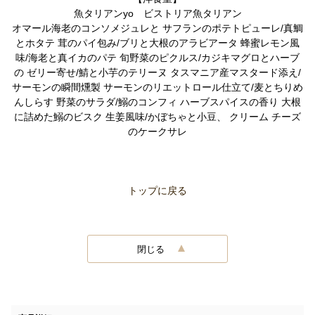
魚タリアンyo ビストリア魚タリアン
オマール海老のコンソメジュレと サフランのポテトピューレ/真鯛
とホタテ 茸のパイ包み/ブリと大根のアラビアータ 蜂蜜レモン風
味/海老と真イカのパテ 旬野菜のピクルス/カジキマグロとハーブ
の ゼリー寄せ/鯖と小芋のテリーヌ タスマニア産マスタード添え/
サーモンの瞬間燻製 サーモンのリエットロール仕立て/麦とちりめ
んしらす 野菜のサラダ/鰯のコンフィ ハーブスパイスの香り 大根
に詰めた鰯のビスク 生姜風味/かぼちゃと小豆、 クリーム チーズ
のケークサレ
トップに戻る
閉じる