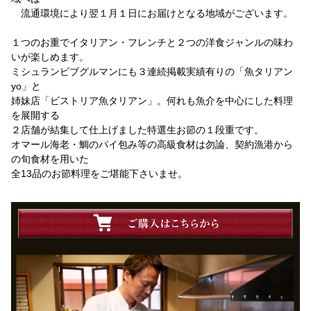
流通環境により翌１月１日にお届けとなる地域がございます。
１つのお重でイタリアン・フレンチと２つの洋食ジャンルの味わ
いが楽しめます。
ミシュランビブグルマンにも３連続掲載実績有りの「魚タリアン
yo」と
姉妹店「ビストリア魚タリアン」。何れも魚介を中心にした料理
を展開する
２店舗が結集して仕上げました特選生お節の１段重です。
オマール海老・鯛のパイ包み等の高級食材は勿論、契約漁港から
の旬食材を用いた
全13品のお節料理をご堪能下さいませ。