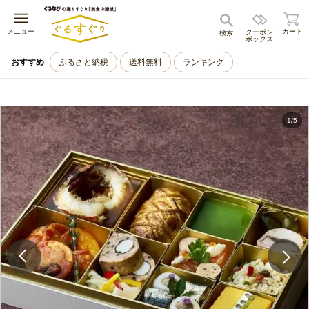
キャンセル
メニュー
カート
クーポン
検索
ボックス
おすすめ
ふるさと納税
送料無料
ランキング
1
/
5