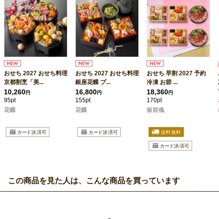
おせち 2027 おせち料理
おせち 2027 おせち料理
おせち 早割 2027 予約
京都割烹「美...
銀座花蝶 プ...
冷凍 お節 ...
10,260
16,800
18,360
円
円
円
95pt
155pt
170pt
花蝶
花蝶
板前魂
この商品を見た人は、こんな商品を買っています