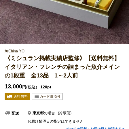
魚China YO
《ミシュラン掲載実績店監修》【送料無料】
イタリアン・フレンチの詰まった魚介メイン
の1段重 全13品 1～2人前
13,000
円
(税込)
120pt
東京都
の場合
(冷蔵便)
配送
お届け希望日の指定はできません