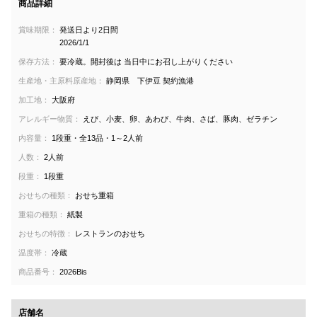
商品詳細
賞味期限：
発送日より2日間
2026/1/1
保存方法：
要冷蔵。開封後は 当日中にお召し上がりください
生産地・主原料原産地：
静岡県 下伊豆 契約漁港
加工地：
大阪府
アレルギー物質：
えび、小麦、卵、あわび、牛肉、さば、豚肉、ゼラチン
内容量：
1段重・全13品・1～2人前
人数：
2人前
段重：
1段重
おせちの種類：
おせち重箱
重箱の種類：
紙製
おせちの特徴：
レストランのおせち
温度帯：
冷蔵
商品番号：
2026Bis
店舗名