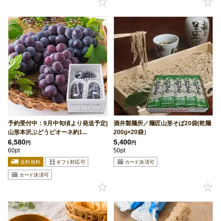
予約受付中：9月中旬頃より発送予定|
酒井製麺所／麺匠山形そば20袋(乾麺
山形本沢ぶどうピオーネ約1...
200g×20袋）
6,580
5,400
円
円
60pt
50pt