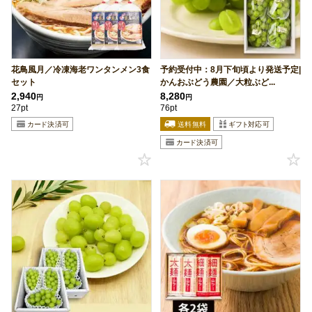
花鳥風月／冷凍海老ワンタンメン3食
予約受付中：8月下旬頃より発送予定|
セット
かんおぶどう農園／大粒ぶど...
2,940
8,280
円
円
27pt
76pt