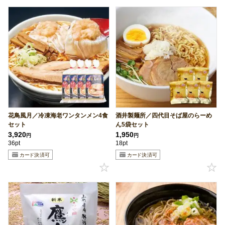
花鳥風月／冷凍海老ワンタンメン4食
酒井製麺所／四代目そば屋のらーめ
セット
ん5袋セット
3,920
1,950
円
円
36pt
18pt