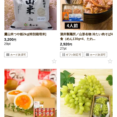
鷹山米つや姫2kg[特別栽培米]
酒井製麺所／山形名物 冷たい肉そば4
食（めん130g×4、たれ...
3,200
円
29pt
2,920
円
27pt