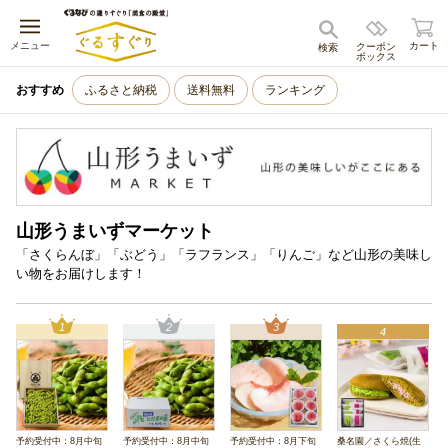
キャンセル
メニュー
カート
クーポン
検索
ボックス
おすすめ
ふるさと納税
送料無料
ランキング
山形うまいずマーケット
「さくらんぼ」「ぶどう」「ラフランス」「りんご」など山形の美味し
い物をお届けします！
1
2
3
4
予約受付中：8月中旬
予約受付中：8月中旬
予約受付中：8月下旬
桑名園／さくら焼(生