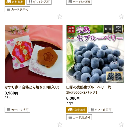
かすり家／合格どら焼き(10個入り)
山形の完熟生ブルーベリー約
1kg(500g×2パック)
3,980
円
36pt
8,380
円
77pt