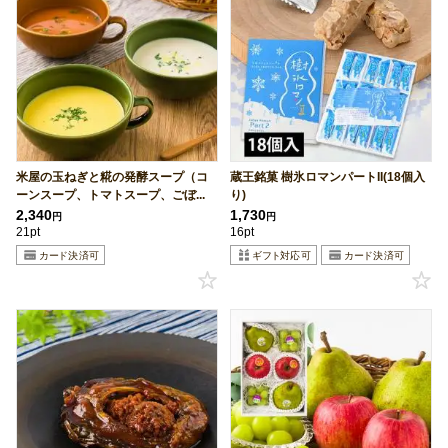
米屋の玉ねぎと糀の発酵スープ（コ
蔵王銘菓 樹氷ロマンパートII(18個入
ーンスープ、トマトスープ、ごぼ...
り)
2,340
1,730
円
円
21pt
16pt