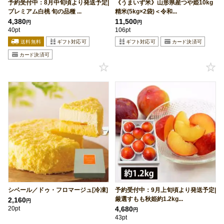
予約受付中：8月中旬頃より発送予定|
《うまいず米》山形県産つや姫10kg
プレミアム白桃 旬の品種 ...
精米(5kg×2袋)＜令和...
4,380
11,500
円
円
40pt
106pt
シベール／ドゥ・フロマージュ[冷凍]
予約受付中：9月上旬頃より発送予定|
厳選すもも秋姫約1.2kg...
2,160
円
20pt
4,680
円
43pt