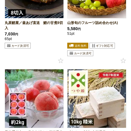
丸原鯉屋／釜あげ直送 鯉の甘煮8切
山形旬のフルーツ詰め合わせ(A)
入
5,580
円
7,030
51pt
円
65pt