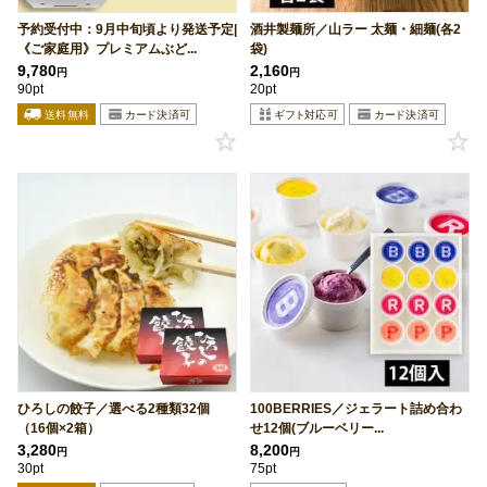
予約受付中：9月中旬頃より発送予定|
酒井製麺所／山ラー 太麺・細麺(各2
《ご家庭用》プレミアムぶど...
袋)
9,780
2,160
円
円
90pt
20pt
ひろしの餃子／選べる2種類32個
100BERRIES／ジェラート詰め合わ
（16個×2箱）
せ12個(ブルーベリー...
3,280
8,200
円
円
30pt
75pt