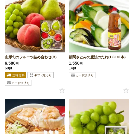
山形旬のフルーツ詰め合わせ(B)
新関さとみの魔法のたれ(1.8L×1本)
6,580
1,550
円
円
60pt
14pt