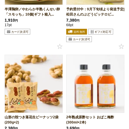
半澤鶏卵／やわらか半熟くんせい卵
予約受付中：9月下旬頃より発送予定|
「スモッち」10個[ギフト箱入...
松田さんのぶどうピッテロビ...
1,910
7,380
円
円
17pt
68pt
山形の殻つき落花生ビーナッツ2袋
2年熟成原酢セット おばこ梅酢
(200g×2)
(300ml×2本)
2,380
3,690
円
円