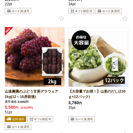
22pt
34pt
山道農園のぶどう甘美デラウェア
【大容量でお得！】山形のだし(230
2kg(12～16房前後)
ｇ×12パック)
通常価格
5,680円
3,780
円
5,580
35pt
円
(1%OFF)
51pt