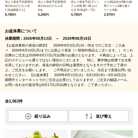
頃より発送予定|與惣兵
頃より発送予定|與惣兵
頃より発送予定|プレミ
どら焼)詰合せ8個入(抹
衛の白山だだちゃ豆
衛の白山だだちゃ豆
アム白桃 硬い桃 おど
茶クリーム4個小倉ク
1.2kg[桐箱入り]
1kg
ろき 約2kg(5～7玉)
リーム4個)
8,780
5,280
4,780
2,970
円
円
円
円
お盆休業について
休業期間：2026年08月13日 ～ 2026年08月16日
【お盆休業前の発送の締切】 2026年8月3日(月)10：00までのご注文・ご入金
⇒ 2026年8月10日(月)までに山形より発送（一部例外商品もございます。） ※これ
以降のご注文は2026年8月17日(月)以降のお届けとなります。 ※商品によっては、上
記のスケジュール通りではない場合がございます。 特に、農作物は収穫でき次第
出荷しておりますため、発送の締切の日時は適用外となりますので予めご了承の
上、ご注文をお願いします。 ご不明点がございましたら、当店まで直接お問い合
わせください。 【お盆休業】 2026年8月11日(火)・8月13日(木)～8月16日(日)
期間中インターネットでのご注文はお受けしておりますが、ご注文の確認メール、
お問い合わせの返信等は8月17日(月)以降となります。ご了承ください。
全1,063件
絞り込み
並び替え