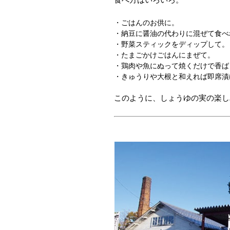
・ごはんのお供に。
・納豆に醤油の代わりに混ぜて食べ
・野菜スティックをディップして。
・たまごかけごはんにまぜて。
・鶏肉や魚にぬって焼くだけで香ば
・きゅうりや大根と和えれば即席漬
このように、しょうゆの実の楽し