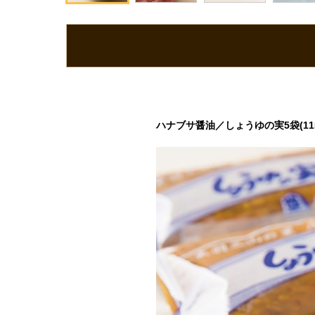
ハナブサ醤油／しょうゆの実5袋(115