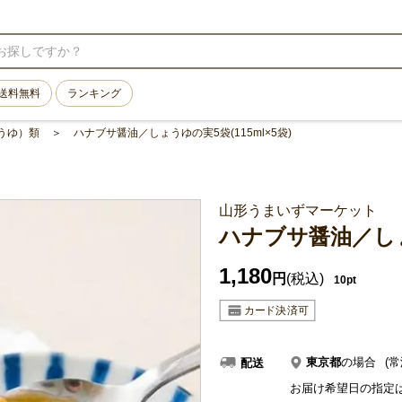
送料無料
ランキング
うゆ）類
ハナブサ醤油／しょうゆの実5袋(115ml×5袋)
山形うまいずマーケット
ハナブサ醤油／しょう
1,180
円
(税込)
10pt
東京都
の場合
(常
配送
お届け希望日の指定