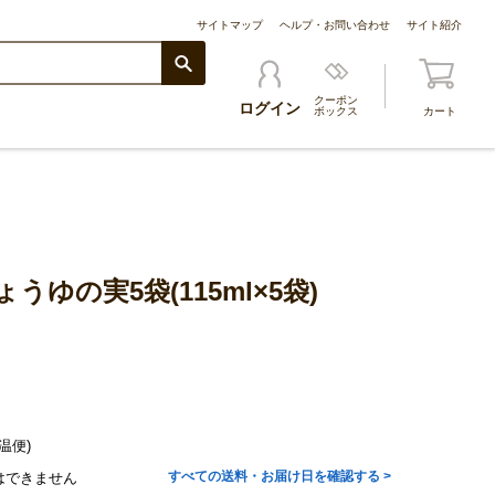
サイトマップ
ヘルプ・お問い合わせ
サイト紹介
クーポン
ログイン
ボックス
カート
ゆの実5袋(115ml×5袋)
温便)
すべての送料・お届け日を確認する >
はできません