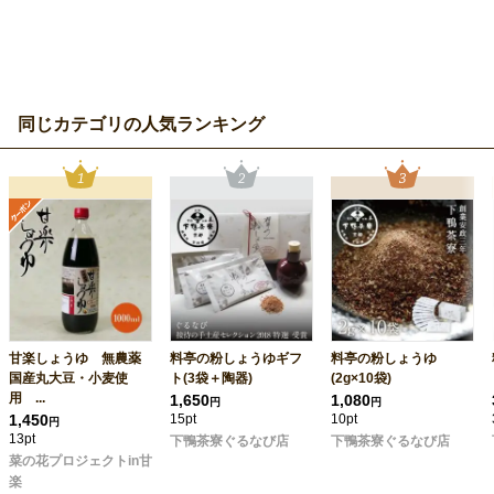
同じカテゴリの人気ランキング
甘楽しょうゆ 無農薬
料亭の粉しょうゆギフ
料亭の粉しょうゆ
国産丸大豆・小麦使
ト(3袋＋陶器)
(2g×10袋)
用 ...
1,650
1,080
円
円
1,450
15pt
10pt
円
13pt
下鴨茶寮ぐるなび店
下鴨茶寮ぐるなび店
菜の花プロジェクトin甘
楽