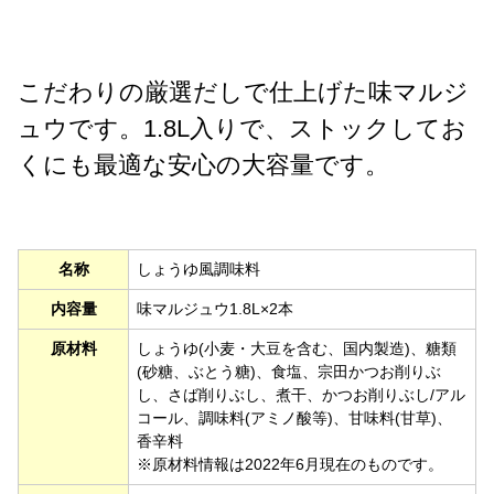
こだわりの厳選だしで仕上げた味マルジ
ュウです。1.8L入りで、ストックしてお
くにも最適な安心の大容量です。
名称
しょうゆ風調味料
内容量
味マルジュウ1.8L×2本
原材料
しょうゆ(小麦・大豆を含む、国内製造)、糖類
(砂糖、ぶとう糖)、食塩、宗田かつお削りぶ
し、さば削りぶし、煮干、かつお削りぶし/アル
コール、調味料(アミノ酸等)、甘味料(甘草)、
香辛料
※原材料情報は2022年6月現在のものです。