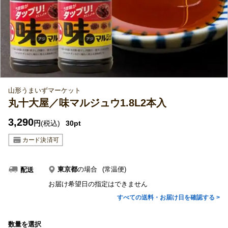
山形うまいずマーケット
丸十大屋／味マルジュウ1.8L2本入
3,290
円
(税込)
30pt
東京都
の場合
(常温便)
配送
お届け希望日の指定はできません
すべての送料・お届け日を確認する >
数量を選択