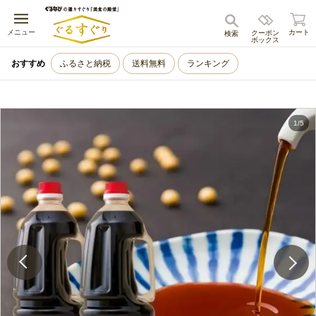
キャンセル
メニュー
カート
クーポン
検索
ボックス
おすすめ
ふるさと納税
送料無料
ランキング
1
/
5