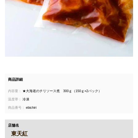
商品詳細
内容量：
★大海老のチリソース煮 300ｇ（150ｇ×2パック）
温度帯：
冷凍
商品番号：
ebichiri
店舗名
東天紅