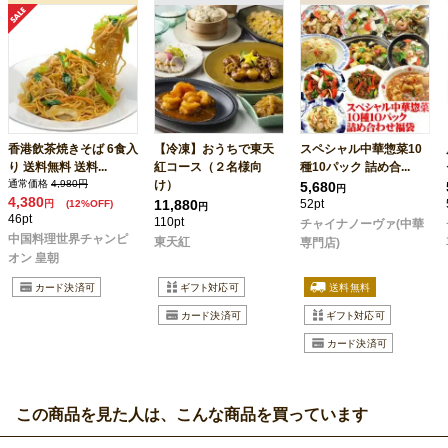
香港飲茶焼きそば 6食入
【冷凍】おうちで東天
スペシャル中華惣菜10
り 送料無料 送料...
紅コース（２名様向
種10パック 詰め合...
通常価格
4,980円
け）
5,680
円
4,380
11,880
52pt
円
(12%OFF)
円
46pt
110pt
チャイナノーヴァ(中華
中国料理世界チャンピ
東天紅
専門店)
オン 皇朝
この商品を見た人は、こんな商品を買っています