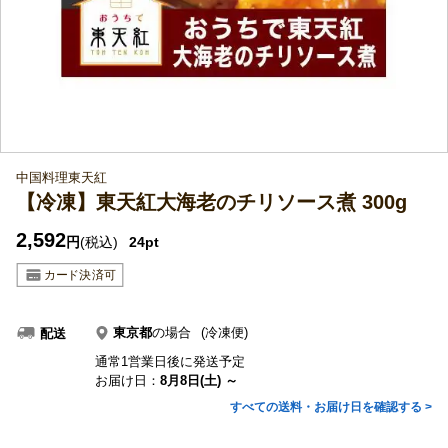
中国料理東天紅
【冷凍】東天紅大海老のチリソース煮 300g
2,592
円
(税込)
24pt
東京都
の場合
(冷凍便)
配送
通常1営業日後に発送予定
お届け日：
8月8日(土) ～
すべての送料・お届け日を確認する >