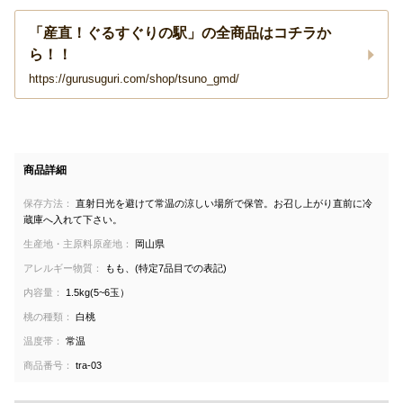
「産直！ぐるすぐりの駅」の全商品はコチラか
ら！！
https://gurusuguri.com/shop/tsuno_gmd/
商品詳細
保存方法：
直射日光を避けて常温の涼しい場所で保管。お召し上がり直前に冷
蔵庫へ入れて下さい。
生産地・主原料原産地：
岡山県
アレルギー物質：
もも、(特定7品目での表記)
内容量：
1.5kg(5~6玉）
桃の種類：
白桃
温度帯：
常温
商品番号：
tra-03