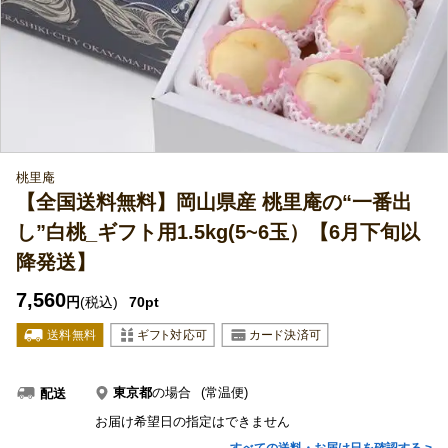
桃里庵
【全国送料無料】岡山県産 桃里庵の“一番出
し”白桃_ギフト用1.5kg(5~6玉）【6月下旬以
降発送】
7,560
円
(税込)
70pt
東京都
の場合
(常温便)
配送
お届け希望日の指定はできません