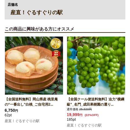
店舗名
産直！ぐるすぐりの駅
この商品に興味がある方にオススメ
【全国送料無料】岡山県産 桃里庵
【全国クール便送料無料】迫力”横綱
の“一番出し”白桃_ご自宅用2...
級”_名門_成田果樹園の選り...
通常価格
25,920円
6,750
円
19,999
62pt
円
(22%OFF)
185pt
産直！ぐるすぐりの駅
産直！ぐるすぐりの駅