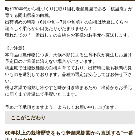
昭和30年代から桃づくりに取り組む老舗農園である「桃里庵」が
育てる岡山県産の白桃。
出荷初めの時期（6月中旬～7月中旬頃）の白桃は晩夏にくらべ
瑞々しく柔らかい口あたりがたまりません！
獲れたての「一番出し」の白桃をお客様のお手元へ直送します。
【ご注意】
本商品は農作物につき、天候不順による生育不良が発生しお届け
予定日のご希望に沿えない場合がございます。
桃里庵では複数種類の白桃を育てており、出荷時に最も状態の良
いものを選別しております。品種の選定は安心してはお任せ下さ
い。
桃は常温で追熟し冷やすと味が引き締まるため、出荷からお手元
に届くまで常温にて手配いたします。
予めご了承頂きますよう、よろしくお願い申し上げます。
ここがこだわり
60年以上の栽培歴史をもつ老舗果樹園から直送する“一番