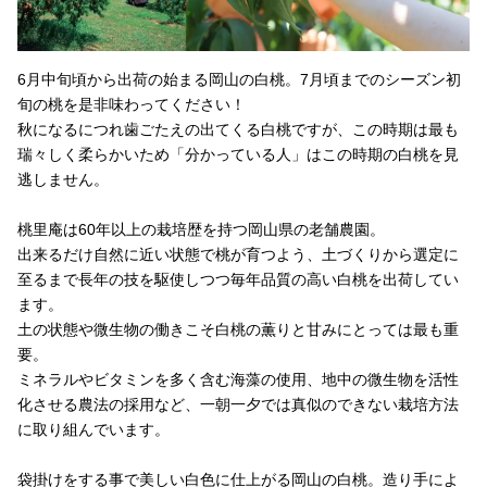
6月中旬頃から出荷の始まる岡山の白桃。7月頃までのシーズン初
旬の桃を是非味わってください！
秋になるにつれ歯ごたえの出てくる白桃ですが、この時期は最も
瑞々しく柔らかいため「分かっている人」はこの時期の白桃を見
逃しません。
桃里庵は60年以上の栽培歴を持つ岡山県の老舗農園。
出来るだけ自然に近い状態で桃が育つよう、土づくりから選定に
至るまで長年の技を駆使しつつ毎年品質の高い白桃を出荷してい
ます。
土の状態や微生物の働きこそ白桃の薫りと甘みにとっては最も重
要。
ミネラルやビタミンを多く含む海藻の使用、地中の微生物を活性
化させる農法の採用など、一朝一夕では真似のできない栽培方法
に取り組んでいます。
袋掛けをする事で美しい白色に仕上がる岡山の白桃。造り手によ