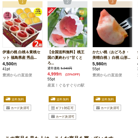
伊達の桃 白桃＆黄桃セ
【全国送料無料】桃王
かたい桃（おどろき・
ット 福島県産 秀品...
国の夏終わり“甘くと
美晴白桃 ）白桃 山形...
ろ...
4,500
5,980
円
円
通常価格
5,940円
41pt
55pt
4,999
円
(15%OFF)
豊洲からの直送便
豊洲からの直送便
55pt
産直！ぐるすぐりの駅