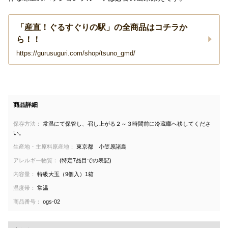
「産直！ぐるすぐりの駅」の全商品はコチラか
ら！！
https://gurusuguri.com/shop/tsuno_gmd/
商品詳細
保存方法：
常温にて保管し、召し上がる２～３時間前に冷蔵庫へ移してくださ
い。
生産地・主原料原産地：
東京都 小笠原諸島
アレルギー物質：
(特定7品目での表記)
内容量：
特級大玉（9個入）1箱
温度帯：
常温
商品番号：
ogs-02