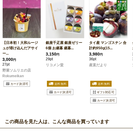
【日本初！大和ルージ
銀座千疋屋 銀座ゼリー
タイ産 マンゴスチン 合
ュが溶け込んだアサイ
6個 お歳暮 歳暮...
計約950g(15...
ー...
3,150
3,980
円
円
3,000
29pt
36pt
円
27pt
リコメン堂
産直だより
野菜ソムリエの店
Rokumeikan
この商品を見た人は、こんな商品を買っています