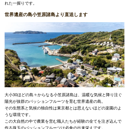
れた一握りです。
世界遺産の島小笠原諸島より直送します
大小30ほどの島々からなる小笠原諸島は、温暖な気候と降り注ぐ
陽光が抜群のパッションフルーツを育む世界遺産の島。
その生態系と気候の独自性は東京都とは思えないほどの楽園のよ
うな環境です。
この大自然の中で農業を営む職人たちが経験の全てを注ぎ込んで
作る珠玉のパッションフルーツは必食の出来栄えです。