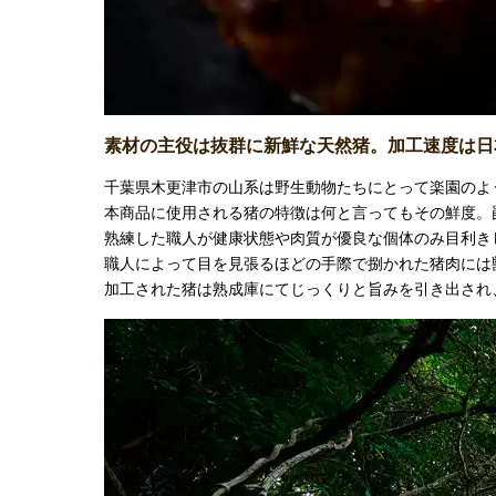
素材の主役は抜群に新鮮な天然猪。加工速度は日
千葉県木更津市の山系は野生動物たちにとって楽園のよ
本商品に使用される猪の特徴は何と言ってもその鮮度。
熟練した職人が健康状態や肉質が優良な個体のみ目利き
職人によって目を見張るほどの手際で捌かれた猪肉には
加工された猪は熟成庫にてじっくりと旨みを引き出され