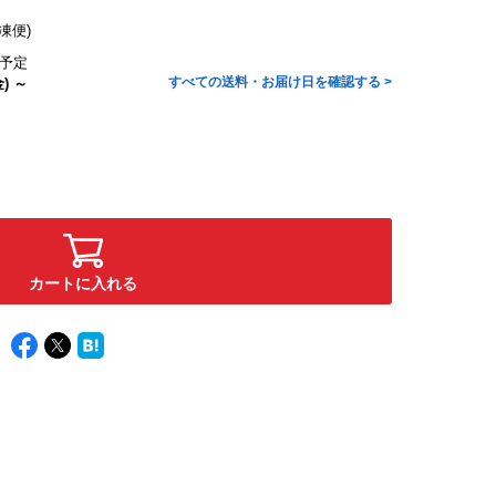
凍便)
予定
すべての送料・お届け日を確認する >
) ～
カートに入れる