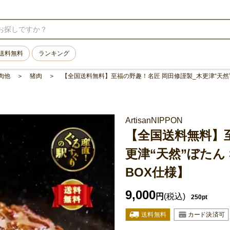
送料無料
ランキング
肉他
猪肉
【全国送料無料】至福の野趣！名匠 岡田修謹製_木更津“天然”ぼたん 
ArtisanNIPPON
【全国送料無料】
更津“天然”ぼたん St
BOX仕様】
9,000
円
(税込)
250pt