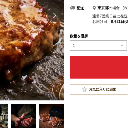
東京都
の場合
(冷
配送
通常7営業日後に発送
お届け日：
8月21日(金
数量を選択
1
お気に入りに追加