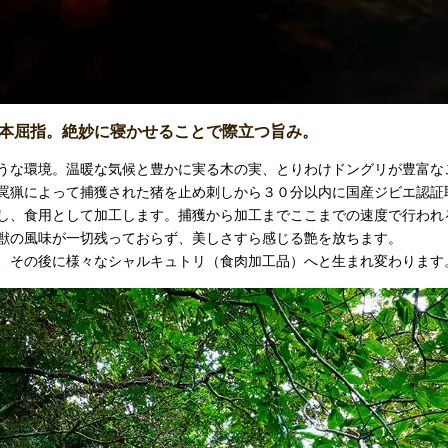
本屈指。絶妙に寝かせることで際立つ旨み。
うな環境。温暖な気候と豊かに実る木の実、とりわけドングリが豊富な
罠猟によって捕獲された猪を止め刺しから３０分以内に国産ジビエ認証
し、食用として加工します。捕獲から加工までここまでの速度で行われ
獣の風味が一切残っておらず、美しさすら感じる艶を放ちます。
、その後に様々なシャルキュトリ（食肉加工品）へと生まれ変わります