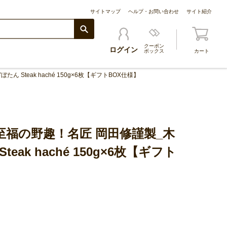
サイトマップ
ヘルプ・お問い合わせ
サイト紹介
クーポン
ログイン
ボックス
カート
Steak haché 150g×6枚【ギフトBOX仕様】
至福の野趣！名匠 岡田修謹製_木
eak haché 150g×6枚【ギフト