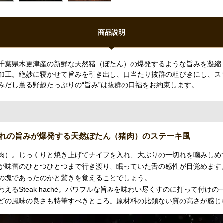
商品説明
県木更津産の新鮮な天然猪（ぼたん）の爆発するような旨みを凝縮したSt
加工。絶妙に寝かせて旨みを引き出し、口当たり抜群の粗びきにし、ス
みだし薫る野趣たっぷりの“旨み”は抜群の口福をお約束します。
れの旨みが爆発する天然ぼたん（猪肉）のステーキ風
肉）。じっくりと焼き上げてナイフを入れ、大ぶりの一切れを噛みしめ
が味蕾のひとつひとつまで行き渡り、眠っていた舌の感性が目覚めます
の塊であったのかと驚きを覚えることでしょう。
るSteak haché。パワフルな旨みを味わい尽くすのに打って付けの
どの風味の良さも特筆すべきところ。原材料の比類ない質の高さが感じ