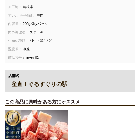
加工地：
島根県
アレルギー物質：
牛肉
内容量：
200g×3枚パック
肉の調理法：
ステーキ
牛肉の種類：
和牛・黒毛和牛
温度帯：
冷凍
商品番号：
mym-02
店舗名
産直！ぐるすぐりの駅
この商品に興味がある方にオススメ