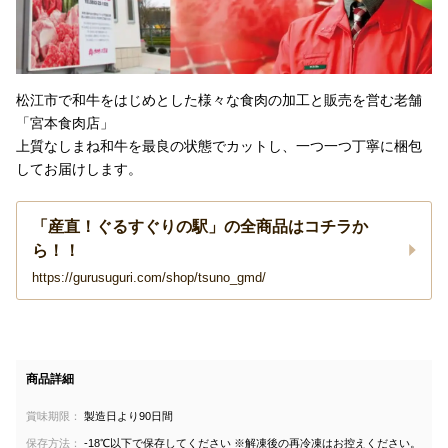
松江市で和牛をはじめとした様々な食肉の加工と販売を営む老舗
「宮本食肉店」
上質なしまね和牛を最良の状態でカットし、一つ一つ丁寧に梱包
してお届けします。
「産直！ぐるすぐりの駅」の全商品はコチラか
ら！！
https://gurusuguri.com/shop/tsuno_gmd/
商品詳細
賞味期限：
製造日より90日間
保存方法：
-18℃以下で保存してください ※解凍後の再冷凍はお控えください。