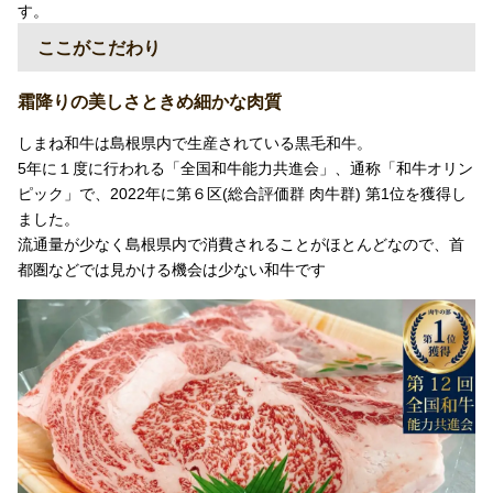
す。
ここがこだわり
霜降りの美しさときめ細かな肉質
しまね和牛は島根県内で生産されている黒毛和牛。
5年に１度に行われる「全国和牛能力共進会」、通称「和牛オリン
ピック」で、2022年に第６区(総合評価群 肉牛群) 第1位を獲得し
ました。
流通量が少なく島根県内で消費されることがほとんどなので、首
都圏などでは見かける機会は少ない和牛です