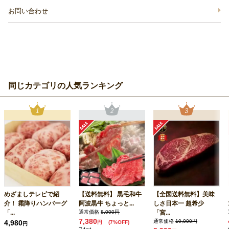
お問い合わせ
同じカテゴリの人気ランキング
めざましテレビで紹
【送料無料】 黒毛和牛
【全国送料無料】美味
介！ 霜降りハンバーグ
阿波黒牛 ちょっと...
しさ日本一 超希少
「...
通常価格
8,000円
「宮...
7,380
通常価格
10,000円
4,980
円
(7%OFF)
円