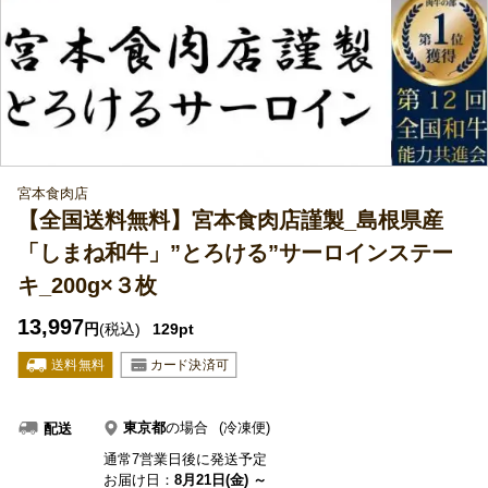
宮本食肉店
【全国送料無料】宮本食肉店謹製_島根県産
「しまね和牛」”とろける”サーロインステー
キ_200g×３枚
13,997
円
(税込)
129pt
東京都
の場合
(冷凍便)
配送
通常7営業日後に発送予定
お届け日：
8月21日(金) ～