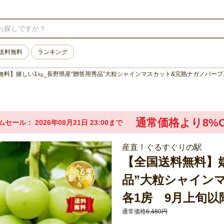
送料無料
ランキング
無料】嬉しい1㎏_長野県産“贈答用秀品”大粒シャインマスカット&完熟ナガノパープ
通常価格より8%O
ムセール
2026年08月21日 23:00まで
産直！ぐるすぐりの駅
【全国送料無料】嬉
品”大粒シャイン
各1房 9月上旬以
通常価格
6,480円