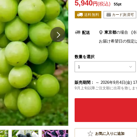
5,940
円
(税込)
55pt
東京都
の場合
(冷
配送
お届け希望日の指定
数量を選択
1
販売期間 :
～ 2026年9月4日(金) 17
9月上旬以降ご注文順に出荷を致しま
お気に入りに追加