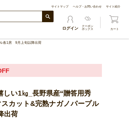
サイトマップ
ヘルプ・お問い合わせ
サイト紹介
クーポン
ログイン
ボックス
カート
ル各1房 9月上旬以降出荷
FF
しい1㎏_長野県産“贈答用秀
マスカット&完熟ナガノパープル
降出荷