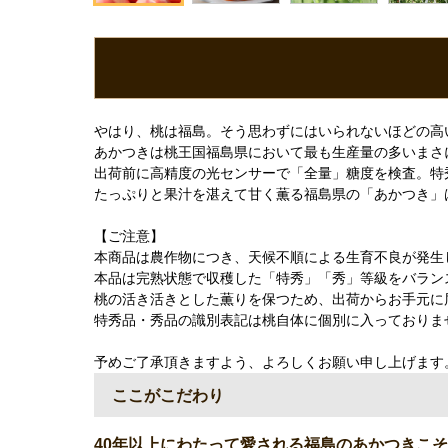
やはり、桃は福島。そう思わずにはいられないほどの高
あかつきは桃王国福島県において最も生産量の多いまさ
出荷前に高精度の光センサーで「全量」糖度を検査。特秀
たっぷりと果汁を湛えて甘く薫る福島県の「あかつき」
【ご注意】
本商品は農作物につき、天候不順による生育不良が発生
本品は完熟状態で収穫した「特秀」「秀」等級をバラン
桃の活き活きとした薫りを保つため、出荷からお手元に
特秀品・秀品の識別表記は桃自体に個別に入っておりませ
予めご了承頂きますよう、よろしくお願い申し上げます
ここがこだわり
40年以上にわたって愛される福島のあかつきこ