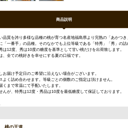
商品説明
い品質を誇り多様な品種の桃が育つ名産地福島県より完熟の「あかつき
に「一番手」の品種。そのなかでも上位等級である「特秀」「秀」の詰
は12度、秀は10度の糖度を基準として甘い桃だけを出荷致します。
は、全ての桃好きを幸せにする夏の口福です。
しお届け予定日のご希望に沿えない場合がございます。
スよく詰め合わせます。等級ごとの個数のご指定は頂けません。
届くまで常温にて手配いたします。
んが、特秀は12度・秀品は10度を最低糖度して保証しております。
。
そ、桃の王道。