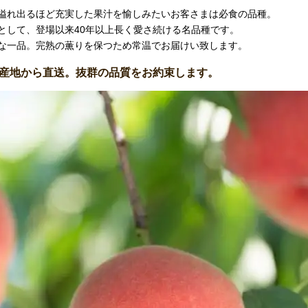
溢れ出るほど充実した果汁を愉しみたいお客さまは必食の品種。
として、登場以来40年以上長く愛さ続ける名品種です。
な一品。完熟の薫りを保つため常温でお届けい致します。
産地から直送。抜群の品質をお約束します。