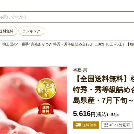
送料無料
ランキング
桃王国の“一番手” 完熟あかつき 特秀・秀等級詰め合わせ_1.8kg（8玉～5玉）【
福島県
【全国送料無料】桃
特秀・秀等級詰め合
島県産・7月下旬～
5,616
円
(税込)
52pt