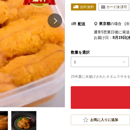
東京都
の場合
(冷
配送
通常5営業日後に発送
お届け日：
8月19日(水
数量を選択
1
25年夏に水揚げされたキタムラサキ
お気に入りに追加