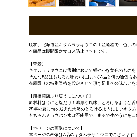
現在、北海道産キタムラサキウニの生産過程で「色」の
本商品は期間限定食ロス防止セットです。
【背景】
キタムラサキウニは選別において鮮やかな黄色のものを
そんなB品はもちろん味わいにおいてA品と何の遜色も
在庫限りの特別価格を設定させて頂き是非その味わいを
【船橋商店ふり塩うにについて】
原材料はうにと塩だけ！濃厚な風味、とろけるような舌
25年の夏に旬を迎えた天然のとろけるように甘いキタ
もちろんミョウバン水は不使用で、まるで生のうにを口
【本ページの画像について】
本ページの画像はA品のキタムラサキウニでございます