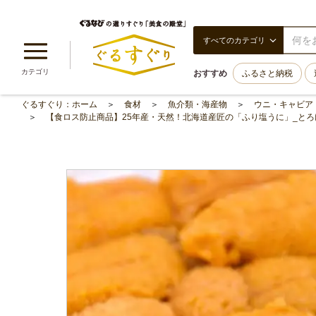
すべてのカテゴリ
カテゴリ
おすすめ
ふるさと納税
ぐるすぐり：ホーム
食材
魚介類・海産物
ウニ・キャビア
【食ロス防止商品】25年産・天然！北海道産匠の「ふり塩うに」_とろける