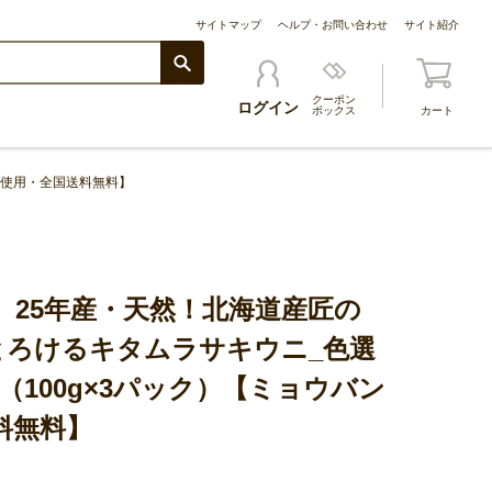
サイトマップ
ヘルプ・お問い合わせ
サイト紹介
クーポン
ログイン
ボックス
カート
不使用・全国送料無料】
】25年産・天然！北海道産匠の
とろけるキタムラサキウニ_色選
0g（100g×3パック）【ミョウバン
料無料】