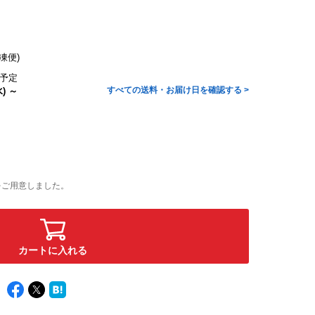
凍便)
予定
すべての送料・お届け日を確認する >
) ～
をご用意しました。
カートに入れる