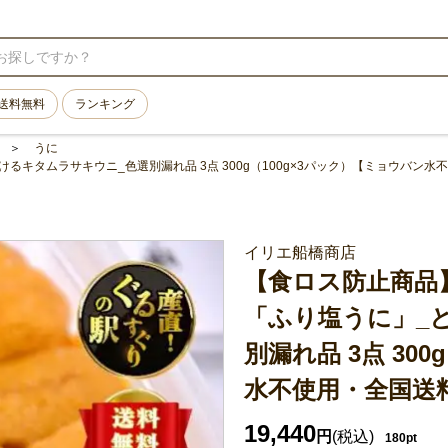
送料無料
ランキング
うに
キタムラサキウニ_色選別漏れ品 3点 300g（100g×3パック）【ミョウバン水
イリエ船橋商店
【食ロス防止商品
「ふり塩うに」_
別漏れ品 3点 30
水不使用・全国送
19,440
円
(税込)
180pt