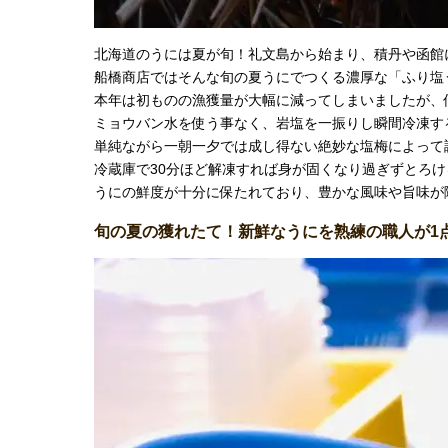
北海道のうには夏が旬！礼文島から始まり、積丹や函館
船橋商店ではそんな旬の夏うにでつくる濃厚な「ふり塩
本年は初ものの漁獲量が大幅に減ってしまいましたが、
ミョウバン水を使う事なく、岩塩を一振りし瞬間冷凍す
単純ながら一朝一夕では成し得ない絶妙な塩梅によって
冷蔵庫で30分ほど解凍すれば身が固くなり過ぎずとろ
うにの鮮度が十分に保たれており、豊かな風味や旨味が
旬の夏の獲れたて！新鮮なうにを熟練の職人が1