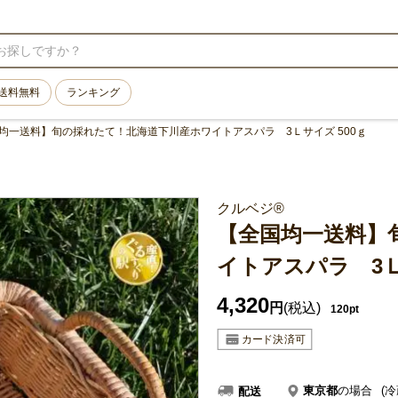
送料無料
ランキング
均一送料】旬の採れたて！北海道下川産ホワイトアスパラ 3Ｌサイズ 500ｇ
クルベジ®
【全国均一送料】
イトアスパラ 3Ｌ
4,320
円
(税込)
120pt
東京都
の場合
(冷
配送