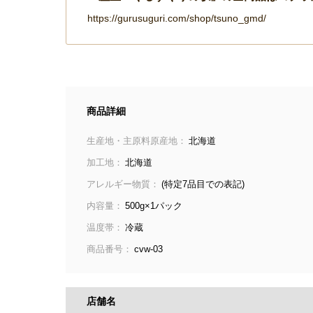
https://gurusuguri.com/shop/tsuno_gmd/
商品詳細
生産地・主原料原産地：
北海道
加工地：
北海道
アレルギー物質：
(特定7品目での表記)
内容量：
500g×1パック
温度帯：
冷蔵
商品番号：
cvw-03
店舗名