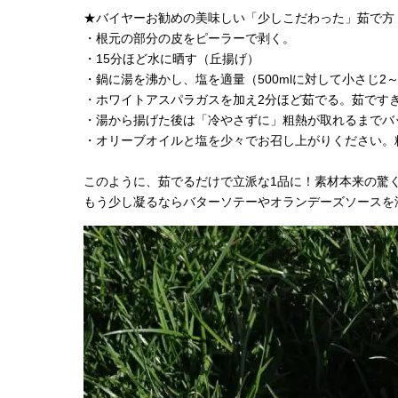
★バイヤーお勧めの美味しい「少しこだわった」茹で方
・根元の部分の皮をピーラーで剥く。
・15分ほど水に晒す（丘揚げ）
・鍋に湯を沸かし、塩を適量（500mlに対して小さじ2
・ホワイトアスパラガスを加え2分ほど茹でる。茹です
・湯から揚げた後は「冷やさずに」粗熱が取れるまでバ
・オリーブオイルと塩を少々でお召し上がりください。
このように、茹でるだけで立派な1品に！素材本来の驚
もう少し凝るならバターソテーやオランデーズソースを