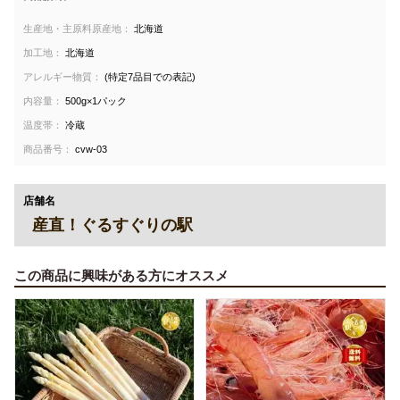
生産地・主原料原産地：
北海道
加工地：
北海道
アレルギー物質：
(特定7品目での表記)
内容量：
500g×1パック
温度帯：
冷蔵
商品番号：
cvw-03
店舗名
産直！ぐるすぐりの駅
この商品に興味がある方にオススメ