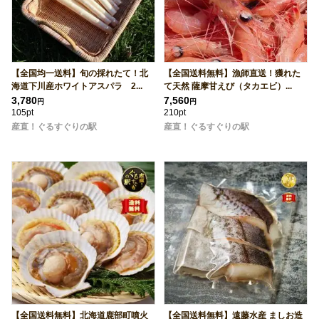
【全国均一送料】旬の採れたて！北
【全国送料無料】漁師直送！獲れた
海道下川産ホワイトアスパラ 2...
て天然 薩摩甘えび（タカエビ）...
3,780
7,560
円
円
105pt
210pt
産直！ぐるすぐりの駅
産直！ぐるすぐりの駅
【全国送料無料】北海道鹿部町噴火
【全国送料無料】遠藤水産 ましお造