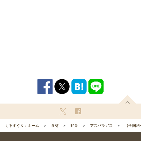
ぐるすぐり：ホーム
食材
野菜
アスパラガス
【全国均