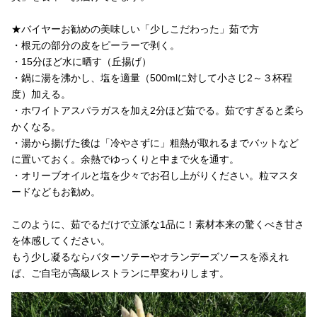
★バイヤーお勧めの美味しい「少しこだわった」茹で方
・根元の部分の皮をピーラーで剥く。
・15分ほど水に晒す（丘揚げ）
・鍋に湯を沸かし、塩を適量（500mlに対して小さじ2～３杯程
度）加える。
・ホワイトアスパラガスを加え2分ほど茹でる。茹ですぎると柔ら
かくなる。
・湯から揚げた後は「冷やさずに」粗熱が取れるまでバットなど
に置いておく。余熱でゆっくりと中まで火を通す。
・オリーブオイルと塩を少々でお召し上がりください。粒マスタ
ードなどもお勧め。
このように、茹でるだけで立派な1品に！素材本来の驚くべき甘さ
を体感してください。
もう少し凝るならバターソテーやオランデーズソースを添えれ
ば、ご自宅が高級レストランに早変わりします。