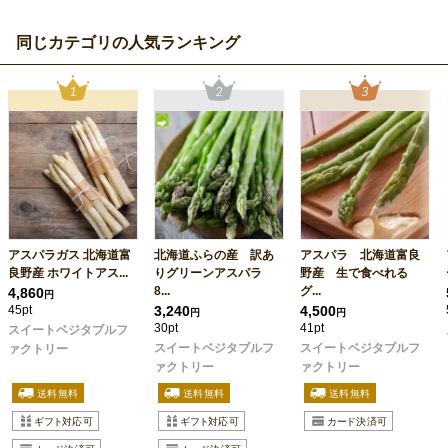
同じカテゴリの人気ランキング
アスパラガス 北海道富
北海道ふらの産 訳あ
アスパラ 北海道富良
良野産 ホワイトアス...
りグリーンアスパラ
野産 生で食べれる
8...
グ...
4,860
円
45pt
3,240
4,500
円
円
30pt
41pt
スイートベジタブルフ
スイートベジタブルフ
スイートベジタブルフ
ァクトリー
ァクトリー
ァクトリー