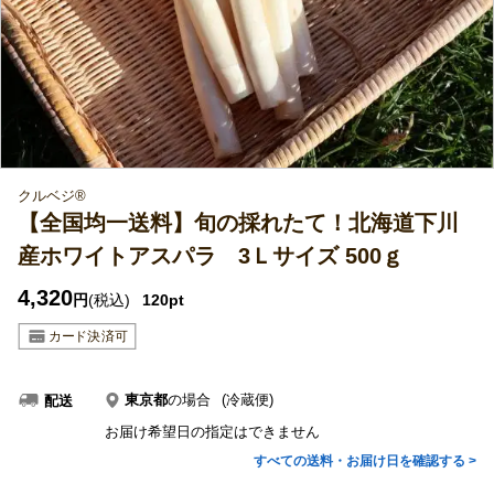
クルベジ®
【全国均一送料】旬の採れたて！北海道下川
産ホワイトアスパラ 3Ｌサイズ 500ｇ
4,320
円
(税込)
120pt
東京都
の場合
(冷蔵便)
配送
お届け希望日の指定はできません
すべての送料・お届け日を確認する >