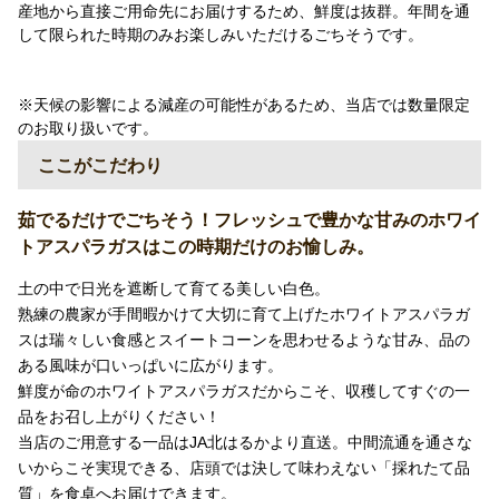
産地から直接ご用命先にお届けするため、鮮度は抜群。年間を通
して限られた時期のみお楽しみいただけるごちそうです。
※天候の影響による減産の可能性があるため、当店では数量限定
のお取り扱いです。
ここがこだわり
茹でるだけでごちそう！フレッシュで豊かな甘みのホワイ
トアスパラガスはこの時期だけのお愉しみ。
土の中で日光を遮断して育てる美しい白色。
熟練の農家が手間暇かけて大切に育て上げたホワイトアスパラガ
スは瑞々しい食感とスイートコーンを思わせるような甘み、品の
ある風味が口いっぱいに広がります。
鮮度が命のホワイトアスパラガスだからこそ、収穫してすぐの一
品をお召し上がりください！
当店のご用意する一品はJA北はるかより直送。中間流通を通さな
いからこそ実現できる、店頭では決して味わえない「採れたて品
質」を食卓へお届けできます。