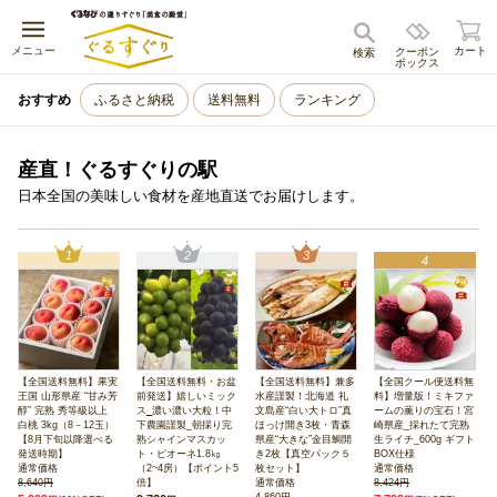
キャンセル
メニュー
カート
クーポン
検索
ボックス
おすすめ
ふるさと納税
送料無料
ランキング
産直！ぐるすぐりの駅
日本全国の美味しい食材を産地直送でお届けします。
1
2
3
4
【全国送料無料】果実
【全国送料無料・お盆
【全国送料無料】兼多
【全国クール便送料無
王国 山形県産 “甘み芳
前発送】嬉しいミック
水産謹製！北海道 礼
料】増量版！ミキファ
醇” 完熟 秀等級以上
ス‗濃い濃い大粒！中
文島産“白い大トロ”真
ームの薫りの宝石！宮
白桃 3kg（8－12玉）
下農園謹製_朝採り完
ほっけ開き3枚・青森
崎県産_採れたて完熟
【8月下旬以降選べる
熟シャインマスカッ
県産“大きな”金目鯛開
生ライチ_600g ギフト
発送時期】
ト・ピオーネ1.8㎏
き2枚【真空パック５
BOX仕様
通常価格
（2~4房）【ポイント5
枚セット】
通常価格
8,640円
倍】
通常価格
8,424円