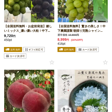
【全国送料無料・お盆前発送】嬉し
【全国送料無料】驚きの美しさ！中
いミックス‗濃い濃い大粒！中下...
下農園謹製 朝採り完熟シャイン...
通常価格
10,800円
9,720
円
8,999
450pt
円
(16%OFF)
416pt