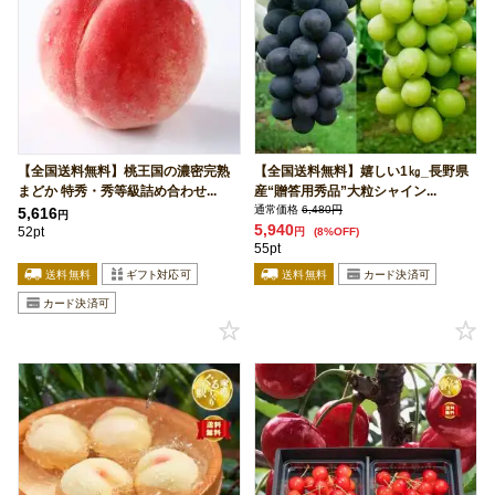
【全国送料無料】桃王国の濃密完熟
【全国送料無料】嬉しい1㎏_長野県
まどか 特秀・秀等級詰め合わせ...
産“贈答用秀品”大粒シャイン...
通常価格
6,480円
5,616
円
5,940
52pt
円
(8%OFF)
55pt