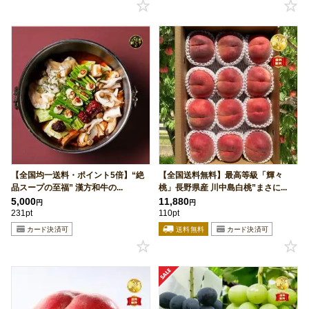
【全国均一送料・ポイント5倍】“絶
【全国送料無料】最高等級「輝々
品スープの至福” 漢方和牛の...
桃」長野県産 川中島白桃”まさに...
5,000
11,880
円
円
231pt
110pt