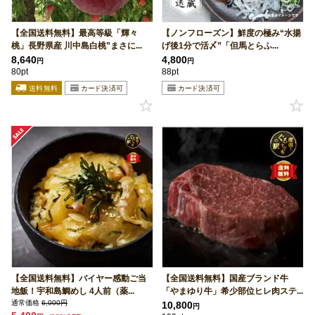
【全国送料無料】最高等級「輝々
【ノンフローズン】鮮度の極み“水揚
桃」長野県産 川中島白桃”まさに...
げ後1分で活〆”「但馬とらふ...
8,640
4,800
円
円
80pt
88pt
【全国送料無料】バイヤー感動ご当
【全国送料無料】国産ブランド牛
地飯！宇和島鯛めし 4人前（薬...
「やまゆり牛」希少部位ヒレ肉ステ...
通常価格
6,000円
10,800
円