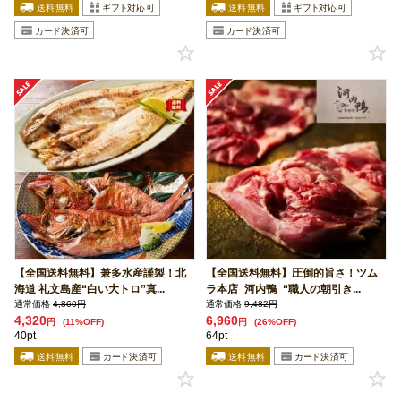
【全国送料無料】兼多水産謹製！北
【全国送料無料】圧倒的旨さ！ツム
海道 礼文島産“白い大トロ”真...
ラ本店_河内鴨_“職人の朝引き...
通常価格
4,860円
通常価格
9,482円
4,320
6,960
円
(11%OFF)
円
(26%OFF)
40pt
64pt