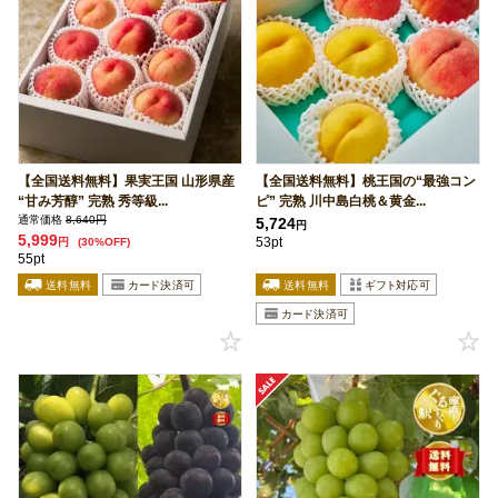
【全国送料無料】果実王国 山形県産
【全国送料無料】桃王国の“最強コン
“甘み芳醇” 完熟 秀等級...
ピ” 完熟 川中島白桃＆黄金...
通常価格
8,640円
5,724
円
5,999
53pt
円
(30%OFF)
55pt