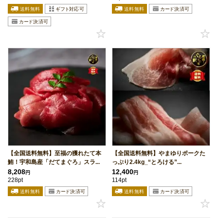
【全国送料無料】至福の獲れたて本
【全国送料無料】やまゆりポークた
鮪！宇和島産「だてまぐろ」スラ...
っぷり2.4kg_“とろける”...
8,208
12,400
円
円
228pt
114pt