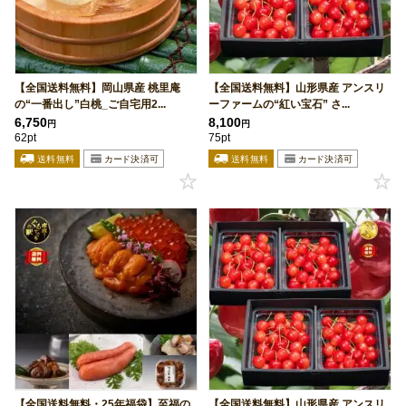
【全国送料無料】岡山県産 桃里庵
【全国送料無料】山形県産 アンスリ
の“一番出し”白桃_ご自宅用2...
ーファームの“紅い宝石” さ...
6,750
8,100
円
円
62pt
75pt
【全国送料無料・25年福袋】至福の
【全国送料無料】山形県産 アンスリ