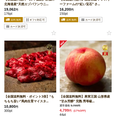
北海道産“天然エゾバフンウニ...
ーファームの“紅い宝石” さ...
19,062
16,200
円
円
176pt
150pt
【全国送料無料・ポイント3倍】“も
【全国送料無料】果実王国 山形県産
ちもち旨い”馬肉生育マイスタ...
“甘み芳醇” 完熟 秀等級...
通常価格
5,799円
10,800
円
4,799
300pt
円
(17%OFF)
44pt