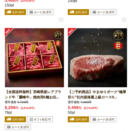
5,400
100pt
円
(10%OFF)
150pt
【全国送料無料】宮崎県産レアブラ
【ご予約商品】やまゆりポーク“極厚
ンド牛「霧峰牛」焼肉用6種お任...
切り”社内規格最上級ロース9...
通常価格
9,720円
通常価格
7,020円
8,299
5,499
円
(14%OFF)
円
(21%OFF)
76pt
50pt