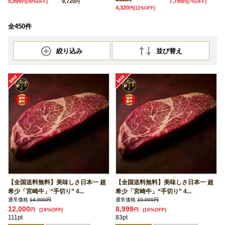
4,860円
5,999
9,720
7,799
円
(30%OFF)
円
円
(7%OFF)
4,320
円
(11%OFF)
全450件
絞り込み
並び替え
【全国送料無料】美味しさ日本一 超
【全国送料無料】美味しさ日本一 超
希少「宮崎牛」“手切り” 4...
希少「宮崎牛」“手切り” 4...
通常価格
14,900円
通常価格
10,000円
12,000
8,999
円
(19%OFF)
円
(10%OFF)
111pt
83pt