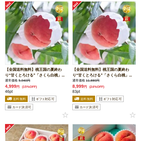
【全国送料無料】桃王国の夏終わ
【全国送料無料】桃王国の夏終わ
り“甘くとろける”「さくら白桃」...
り“甘くとろける”「さくら白桃」...
通常価格
5,940円
通常価格
11,880円
4,999
8,999
円
(15%OFF)
円
(24%OFF)
46pt
83pt