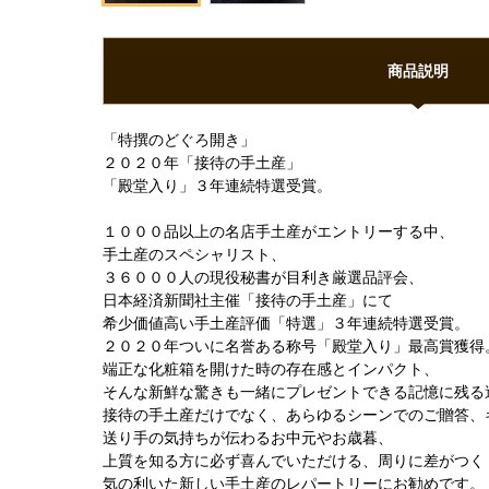
商品説明
「特撰のどぐろ開き」
２０２０年「接待の手土産」
「殿堂入り」３年連続特選受賞。
１０００品以上の名店手土産がエントリーする中、
手土産のスペシャリスト、
３６０００人の現役秘書が目利き厳選品評会、
日本経済新聞社主催「接待の手土産」にて
希少価値高い手土産評価「特選」３年連続特選受賞。
２０２０年ついに名誉ある称号「殿堂入り」最高賞獲得
端正な化粧箱を開けた時の存在感とインパクト、
そんな新鮮な驚きも一緒にプレゼントできる記憶に残る
接待の手土産だけでなく、あらゆるシーンでのご贈答、
送り手の気持ちが伝わるお中元やお歳暮、
上質を知る方に必ず喜んでいただける、周りに差がつく
気の利いた新しい手土産のレパートリーにお勧めです。