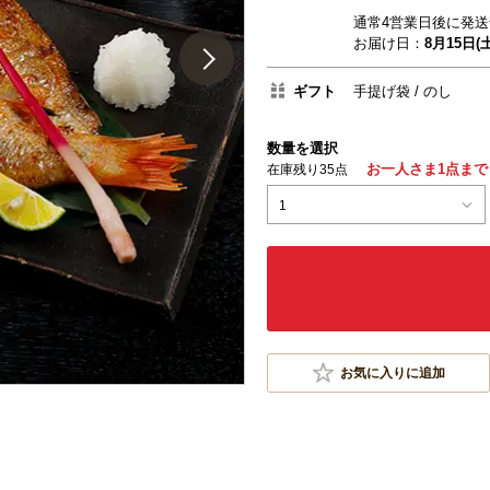
通常4営業日後に発送
お届け日：
8月15日(土
ギフト
手提げ袋
のし
数量を選択
お一人さま1点まで
在庫残り35点
1
お気に入りに追加