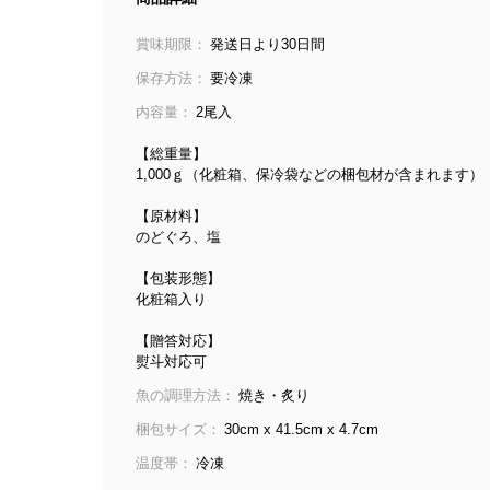
賞味期限：
発送日より30日間
保存方法：
要冷凍
内容量：
2尾入
【総重量】
1,000ｇ（化粧箱、保冷袋などの梱包材が含まれます）
【原材料】
のどぐろ、塩
【包装形態】
化粧箱入り
【贈答対応】
熨斗対応可
魚の調理方法：
焼き・炙り
梱包サイズ：
30cm x 41.5cm x 4.7cm
温度帯：
冷凍