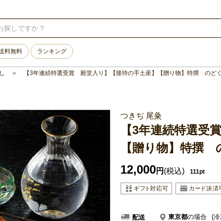
送料無料
ランキング
し
【3年連続特選受賞 殿堂入り】【接待の手土産】【贈り物】特撰 のど
つきぢ 尾粂
【3年連続特選受
【贈り物】特撰 
12,000
円
(税込)
111pt
東京都
の場合
(冷
配送