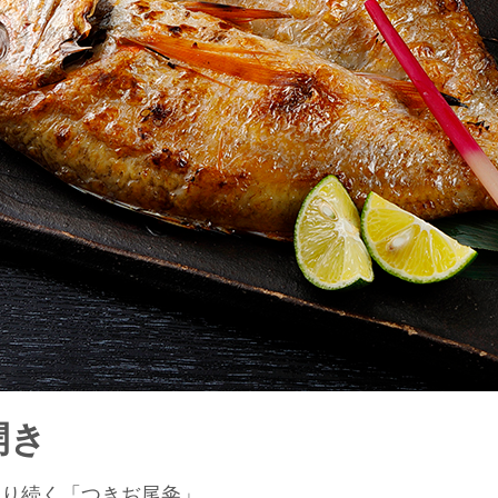
開き
より続く「つきぢ尾粂」。