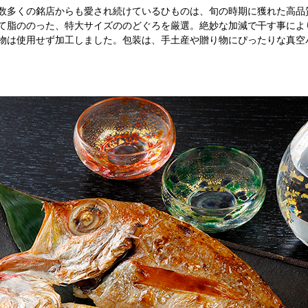
数多くの銘店からも愛され続けているひものは、旬の時期に獲れた高品
て脂ののった、特大サイズののどぐろを厳選。絶妙な加減で干す事によ
物は使用せず加工しました。包装は、手土産や贈り物にぴったりな真空