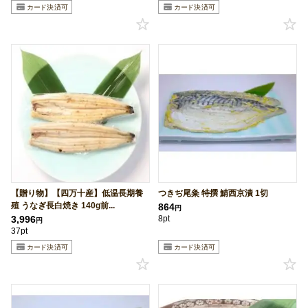
【贈り物】【四万十産】低温長期養
つきぢ尾粂 特撰 鯖西京漬 1切
殖 うなぎ長白焼き 140g前...
864
円
3,996
8pt
円
37pt