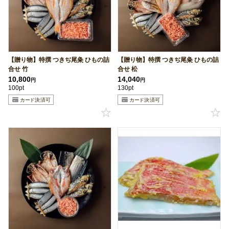
【贈り物】特撰 つきぢ尾粂 ひもの詰
【贈り物】特撰 つきぢ尾粂 ひもの詰
合せ 竹
合せ 松
10,800
14,040
円
円
100pt
130pt