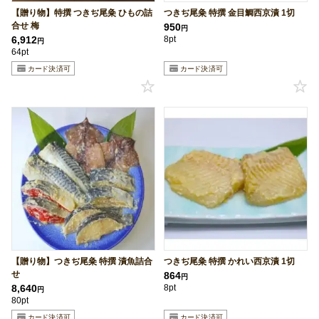
【贈り物】特撰 つきぢ尾粂 ひもの詰
つきぢ尾粂 特撰 金目鯛西京漬 1切
合せ 梅
950
円
6,912
8pt
円
64pt
【贈り物】つきぢ尾粂 特撰 漬魚詰合
つきぢ尾粂 特撰 かれい西京漬 1切
せ
864
円
8,640
8pt
円
80pt