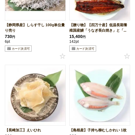
【静岡県産】しらす干し 100g単位量
【贈り物】【四万十産】低温長期養
り売り
殖国産鰻「うなぎ長白焼き」と「...
730
15,400
円
円
6pt
142pt
【長崎加工】えいひれ
【島根産】子持ち柳むしかれい 1枚