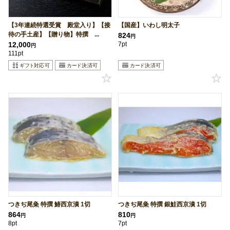
【3年連続特選受賞 殿堂入り】【接
【国産】いわし明太子
待の手土産】【贈り物】特撰 ...
824
円
12,000
7pt
円
111pt
つきぢ尾粂 特撰 鰆西京漬 1切
つきぢ尾粂 特撰 銀鮭西京漬 1切
864
810
円
円
8pt
7pt