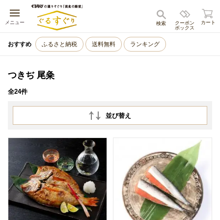
キャンセル
メニュー
カート
クーポン
検索
ボックス
おすすめ
ふるさと納税
送料無料
ランキング
つきぢ 尾粂
全24件
並び替え