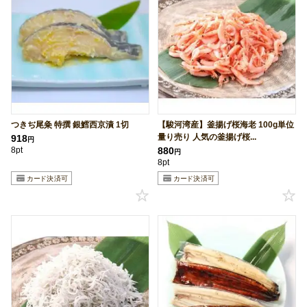
つきぢ尾粂 特撰 銀鱈西京漬 1切
【駿河湾産】釜揚げ桜海老 100g単位
量り売り 人気の釜揚げ桜...
918
円
8pt
880
円
8pt