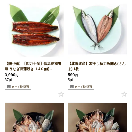
【贈り物】【四万十産】低温長期養
【北海道産】灰干し秋刀魚開き(さん
殖 うなぎ長蒲焼き １4０g前...
ま) 1枚
3,996
590
円
円
37pt
5pt