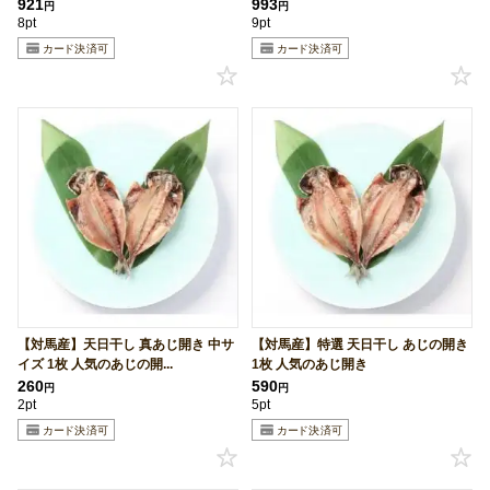
921
993
円
円
8pt
9pt
【対馬産】天日干し 真あじ開き 中サ
【対馬産】特選 天日干し あじの開き
イズ 1枚 人気のあじの開...
1枚 人気のあじ開き
260
590
円
円
2pt
5pt