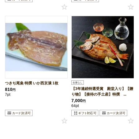
つきぢ尾粂 特撰 いか西京漬 1枚
在庫なし
【3年連続特選受賞 殿堂入り】【贈
810
円
り物】【接待の手土産】特撰 ...
7pt
7,000
円
64pt