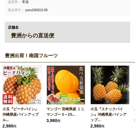
温度帯：
常温
商品番号：
yoru230313-05
店舗名
豊洲からの直送便
豊洲出荷！南国フルーツ
小玉『ピーチパイン』
マンゴー 宮崎県産 ミニ
小玉『スナックパイ
沖縄県産パインアップ
マンゴー S～2S...
ン』沖縄県産パインア
ル...
ップ...
3,980
円
2,980
2,980
円
円