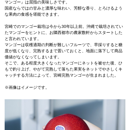
マンゴー』は屈指の美味しさです。
国産ならではの甘みと濃厚な味わい、芳醇な香り、とろけるよう
な果肉の食感を堪能できます。
宮崎でのマンゴー栽培は今から30年以上前。沖縄で栽培されてい
たマンゴーをヒントに、お隣西都市の農家数軒からスタートした
と言われています。
マンゴーは収穫適期の判断が難しいフルーツで、早採りすると糖
度が低くなり、完熟するまで置いておくと、地面に落下して商品
価値がなくなってしまいます。
そこで、ある程度大きくなったマンゴーにネットを被せた後、ひ
もで釣り上げ、やがて完熟して落ちた果実をネットでやさしくキ
ャッチする方法によって、宮崎完熟マンゴーが生まれました。
※画像はイメージです。