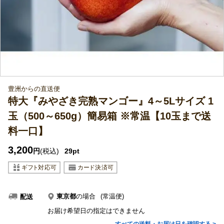
豊洲からの直送便
特大『みやざき完熟マンゴー』4～5Lサイズ 1
玉（500～650g）簡易箱 ※常温【10玉まで送
料一口】
3,200
円
(税込)
29pt
東京都
の場合
(常温便)
配送
お届け希望日の指定はできません