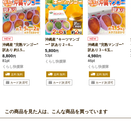
沖縄産 ”キーツマンゴ
沖縄産 ”完熟マンゴー”
ー” 訳あり 2～6...
沖縄産 ”完熟マンゴー”
訳あり 約1.5...
訳あり 3～6玉...
5,800
円
8,800
53pt
4,980
円
円
81pt
46pt
くらし快援隊
くらし快援隊
くらし快援隊
この商品を見た人は、こんな商品を買っています