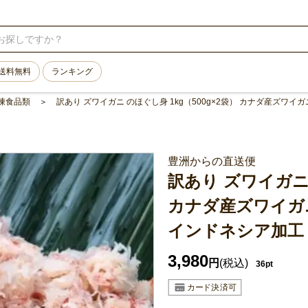
送料無料
ランキング
凍食品類
訳あり ズワイガニ のほぐし身 1kg（500g×2袋） カナダ産ズワイ
豊洲からの直送便
訳あり ズワイガニ 
カナダ産ズワイガ
インドネシア加工 
3,980
円
(税込)
36pt