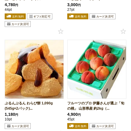
4,780
3,000
円
円
44pt
27pt
ぷるんぷるん わらび餅 1,090g
フルーツのプロ 伊藤さんが選ぶ「旬
(545g×2パック)...
の桃」 山形県産 約2kg（...
1,180
4,900
円
円
10pt
45pt