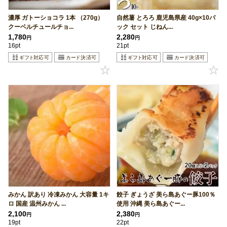
濃厚 ガトーショコラ 1本 （270g）
自然薯 とろろ 鹿児島県産 40g×10パ
クーベルチュールチョ...
ック セット じねん...
1,780
2,280
円
円
16pt
21pt
みかん 訳あり 冷凍みかん 大容量 1キ
餃子 ぎょうざ 美ら島あぐー豚100％
ロ 国産 温州みかん ...
使用 沖縄 美ら島あぐー...
2,100
2,380
円
円
19pt
22pt