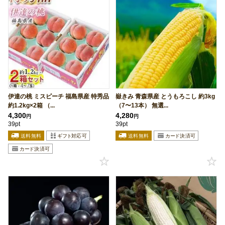
伊達の桃 ミスピーチ 福島県産 特秀品
嶽きみ 青森県産 とうもろこし 約3kg
約1.2kg×2箱 （...
（7〜13本） 無選...
4,300
4,280
円
円
39pt
39pt