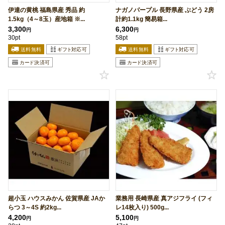
伊達の黄桃 福島県産 秀品 約
ナガノパープル 長野県産 ぶどう 2房
1.5kg（4～8玉）産地箱 ※...
計約1.1kg 簡易箱...
3,300
6,300
円
円
30pt
58pt
超小玉 ハウスみかん 佐賀県産 JAか
業務用 長崎県産 真アジフライ (フィ
らつ 3～4S 約2kg...
レ14枚入り) 500g...
4,200
5,100
円
円