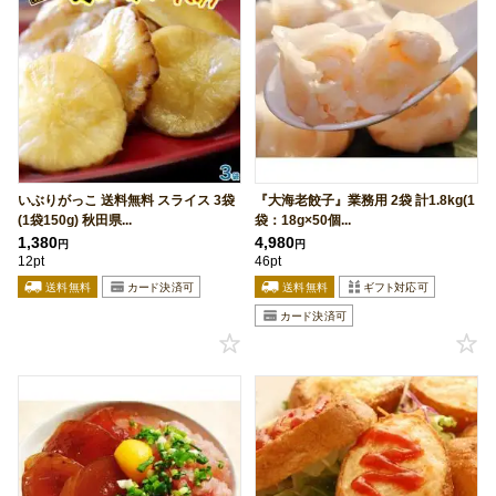
いぶりがっこ 送料無料 スライス 3袋
『大海老餃子』業務用 2袋 計1.8kg(1
(1袋150g) 秋田県...
袋：18g×50個...
1,380
4,980
円
円
12pt
46pt