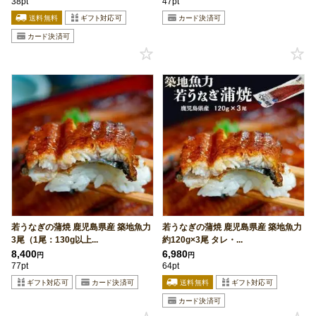
38pt
47pt
若うなぎの蒲焼 鹿児島県産 築地魚力
若うなぎの蒲焼 鹿児島県産 築地魚力
3尾（1尾：130g以上...
約120g×3尾 タレ・...
8,400
6,980
円
円
77pt
64pt