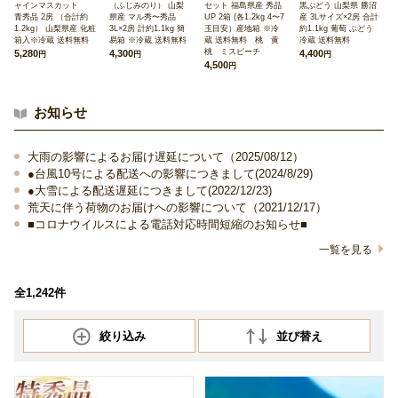
ャインマスカット
（ふじみのり） 山梨
セット 福島県産 秀品
黒ぶどう 山梨県 勝沼
青秀品 2房 （合計約
県産 マル秀〜秀品
UP 2箱 (各1.2kg 4〜7
産 3Lサイズ×2房 合計
1.2kg） 山梨県産 化粧
3L×2房 計約1.1kg 簡
玉目安）産地箱 ※冷
約1.1kg 葡萄 ぶどう
箱入※冷蔵 送料無料
易箱 ※冷蔵 送料無料
蔵 送料無料 桃 黄
冷蔵 送料無料
桃 ミスピーチ
5,280
4,300
4,400
円
円
円
4,500
円
お知らせ
大雨の影響によるお届け遅延について（2025/08/12）
●台風10号による配送への影響につきまして(2024/8/29)
●大雪による配送遅延につきまして(2022/12/23)
荒天に伴う荷物のお届けへの影響について（2021/12/17）
■コロナウイルスによる電話対応時間短縮のお知らせ■
一覧を見る
全1,242件
絞り込み
並び替え