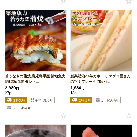
若うなぎの蒲焼 鹿児島県産 築地魚力
創業明治23年カネトモ マグロ屋さん
約120g 1尾 タレ・...
のツナフレーク 70g×5...
2,980
1,980
円
円
27pt
18pt