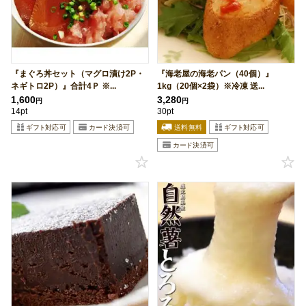
『まぐろ丼セット（マグロ漬け2P・
『海老屋の海老パン（40個）』
ネギトロ2P）』合計4Ｐ ※...
1kg（20個×2袋）※冷凍 送...
1,600
3,280
円
円
14pt
30pt