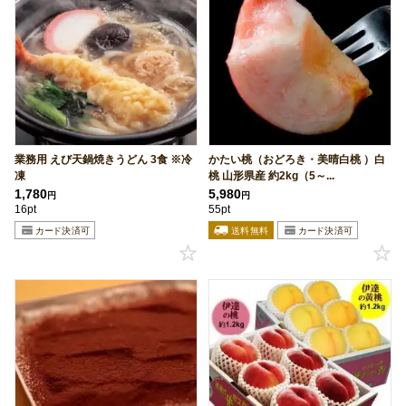
業務用 えび天鍋焼きうどん 3食 ※冷
かたい桃（おどろき・美晴白桃 ）白
凍
桃 山形県産 約2kg（5～...
1,780
5,980
円
円
16pt
55pt