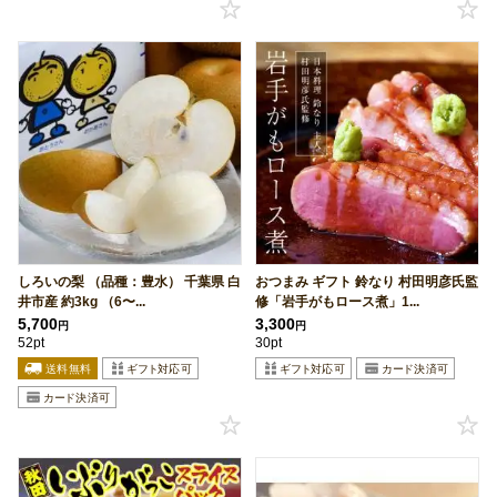
しろいの梨 （品種：豊水） 千葉県 白
おつまみ ギフト 鈴なり 村田明彦氏監
井市産 約3kg （6〜...
修「岩手がもロース煮」1...
5,700
3,300
円
円
52pt
30pt