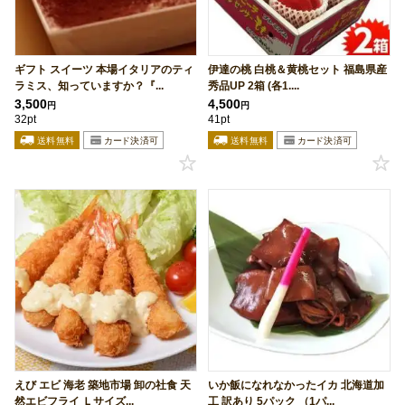
ギフト スイーツ 本場イタリアのティ
伊達の桃 白桃＆黄桃セット 福島県産
ラミス、知っていますか？『...
秀品UP 2箱 (各1....
3,500
4,500
円
円
32pt
41pt
えび エビ 海老 築地市場 卸の社食 天
いか飯になれなかったイカ 北海道加
然エビフライ Ｌサイズ...
工 訳あり 5パック （1パ...