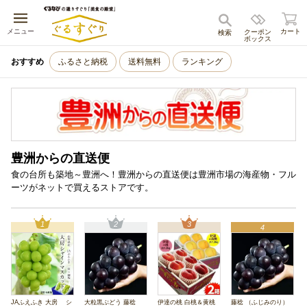
キャンセル
メニュー
カート
クーポン
検索
ボックス
おすすめ
ふるさと納税
送料無料
ランキング
豊洲からの直送便
食の台所も築地～豊洲へ！豊洲からの直送便は豊洲市場の海産物・フル
ーツがネットで買えるストアです。
1
2
3
4
JAふえふき 大房 シ
大粒黒ぶどう 藤稔
伊達の桃 白桃＆黄桃
藤稔 （ふじみのり）