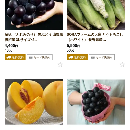
藤稔 （ふじみのり） 黒ぶどう 山梨県
SORAファームの大房 とうもろこし
勝沼産 3Lサイズ×2...
（ホワイト） 長野県産 ...
4,400
5,500
円
円
40pt
50pt