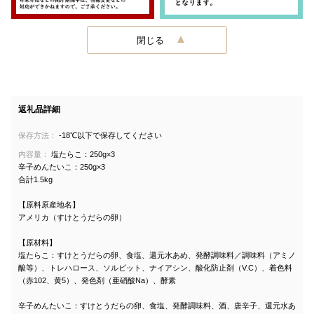
閉じる
返礼品詳細
保存方法：
-18℃以下で保存してください
内容量：
塩たらこ：250g×3
辛子めんたいこ：250g×3
合計1.5kg
【原料原産地名】
アメリカ（すけとうだらの卵）
【原材料】
塩たらこ：すけとうだらの卵、食塩、還元水あめ、発酵調味料／調味料（アミノ
酸等）、トレハロース、ソルビット、ナイアシン、酸化防止剤（V.C）、着色料
（赤102、黄5）、発色剤（亜硝酸Na）、酵素
辛子めんたいこ：すけとうだらの卵、食塩、発酵調味料、酒、唐辛子、還元水あ