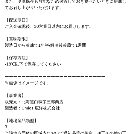
また、冷凍保存も可能なため保管しておき食べたいときに解凍し
てお召し上がりいただけます。
【配送期日】
ご入金確認後、30営業日以内にお届けします。
【賞味期限】
製造日から冷凍で1年半/解凍後冷蔵で1週間
【保存方法】
-18℃以下で保存してください
ーーーーーーーーーーーーーーーーーーーーーーーー
※画像はイメージです。
【事業者】
販売元：北海道白糠栄三郎商店
製造者：Umios 広洋株式会社
【地場産品類型】
3
当該地方団体の区域内において返礼品等の製造、加工その他の工