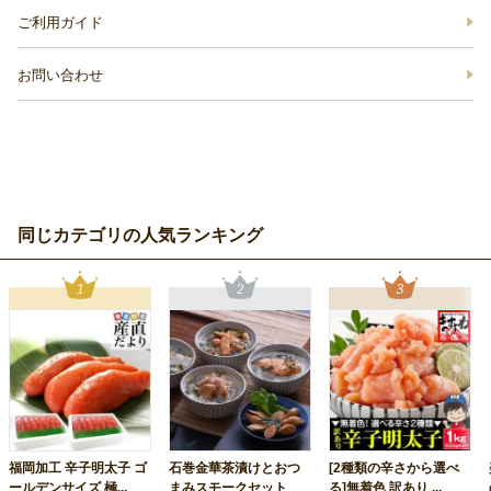
ご利用ガイド
お問い合わせ
同じカテゴリの人気ランキング
福岡加工 辛子明太子 ゴ
石巻金華茶漬けとおつ
[2種類の辛さから選べ
ールデンサイズ 極...
まみスモークセット
る]無着色 訳あり ...