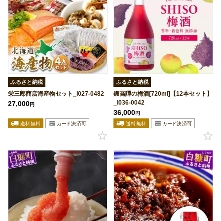
ふるさと納税
ふるさと納税
栄三郎商店海産物セット_I027-0482
鍛高譚の梅酒[720ml]【12本セット】
_I036-0042
27,000
円
36,000
円