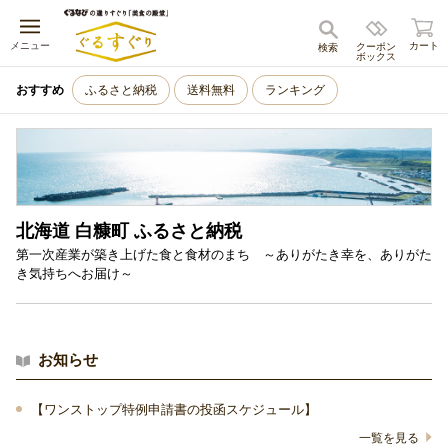
キャンセル
メニュー
カート
クーポン
検索
ボックス
おすすめ
ふるさと納税
送料無料
ランキング
北海道 白糠町 ふるさと納税
第一次産業が築き上げた食と食材のまち ～ありがたき幸を、ありがた
き気持ちへお届け～
お知らせ
【ワンストップ特例申請書の投函スケジュール】
一覧を見る