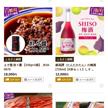
ふるさと納税
ふるさと納税
えぞ鹿 担々醤 【150g×3袋】_I018-
鍛高譚（たんたかたん）の梅酒
0679
[720ml]【4本セット】しそ ...
18,000
12,000
円
円