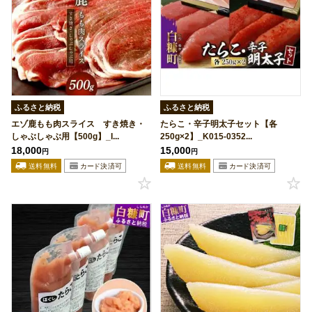
ふるさと納税
ふるさと納税
エゾ鹿もも肉スライス すき焼き・
たらこ・辛子明太子セット【各
しゃぶしゃぶ用【500g】_I...
250g×2】_K015-0352...
18,000
15,000
円
円