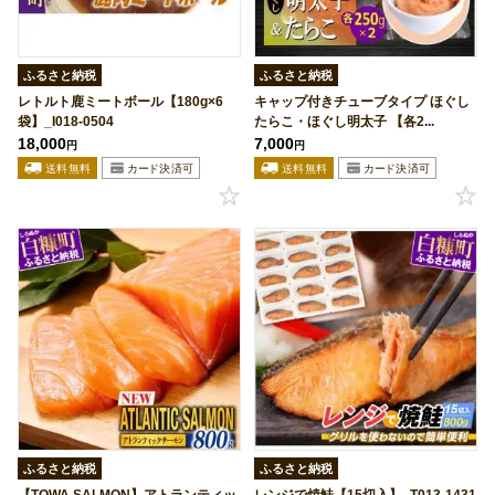
ふるさと納税
ふるさと納税
レトルト鹿ミートボール【180g×6
キャップ付きチューブタイプ ほぐし
袋】_I018-0504
たらこ・ほぐし明太子 【各2...
18,000
7,000
円
円
ふるさと納税
ふるさと納税