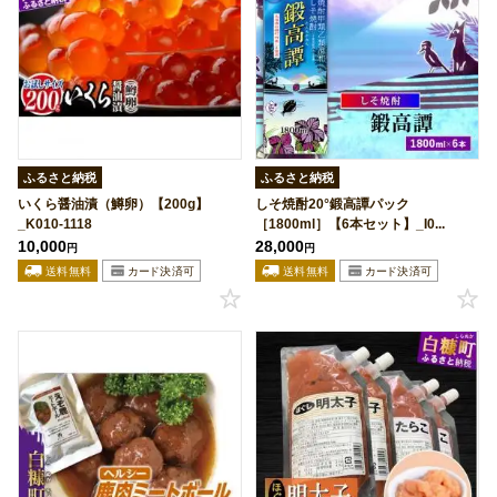
ふるさと納税
ふるさと納税
いくら醤油漬（鱒卵）【200g】
しそ焼酎20°鍛高譚パック
_K010-1118
［1800ml］【6本セット】_I0...
10,000
28,000
円
円