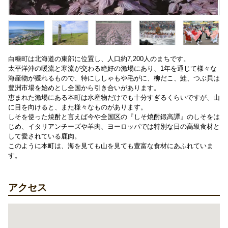
白糠町は北海道の東部に位置し、人口約7,200人のまちです。
太平洋沖の暖流と寒流が交わる絶好の漁場にあり、1年を通じて様々な
海産物が獲れるもので、特にししゃもや毛がに、柳だこ、鮭、つぶ貝は
豊洲市場を始めとし全国から引き合いがあります。
恵まれた漁場にある本町は水産物だけでも十分すぎるくらいですが、山
に目を向けると、また様々なものがあります。
しそを使った焼酎と言えば今や全国区の『しそ焼酎鍛高譚』のしそをは
じめ、イタリアンチーズや羊肉、ヨーロッパでは特別な日の高級食材と
して愛されている鹿肉。
このように本町は、海を見ても山を見ても豊富な食材にあふれていま
す。
アクセス