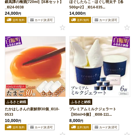
鍛高譚の梅酒[720ml]【8本セット】
ほぐしたらこ・ほぐし明太子【各
_I024-0038
500g×2】_I014-035...
24,000
14,000
円
円
ふるさと納税
ふるさと納税
たかはしさんの新鮮卵30個_I010-
プレミアムミルクジェラート
0533
【90ml×6個】_I008-111...
10,000
8,000
円
円