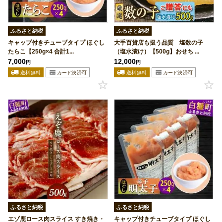
ふるさと納税
ふるさと納税
キャップ付きチューブタイプ ほぐし
大手百貨店も扱う品質 塩数の子
たらこ【250g×4 合計1...
（塩水漬け）【500g】おせち ...
7,000
12,000
円
円
ふるさと納税
ふるさと納税
エゾ鹿ロース肉スライス すき焼き・
キャップ付きチューブタイプ ほぐし