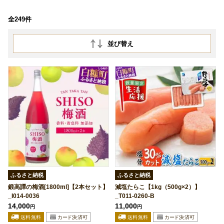
全249件
並び替え
ふるさと納税
ふるさと納税
鍛高譚の梅酒[1800ml]【2本セット】
減塩たらこ【1kg（500g×2）】
_I014-0036
_T011-0260-B
14,000
11,000
円
円