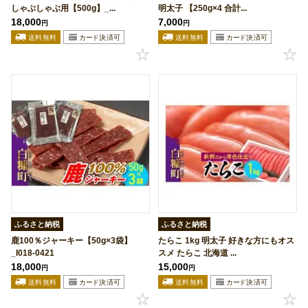
しゃぶしゃぶ用【500g】_...
明太子 【250g×4 合計...
18,000
7,000
円
円
ふるさと納税
ふるさと納税
鹿100％ジャーキー【50g×3袋】
たらこ 1kg 明太子 好きな方にもオス
_I018-0421
スメ たらこ 北海道 ...
18,000
15,000
円
円