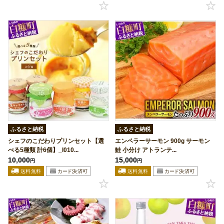
ふるさと納税
ふるさと納税
シェフのこだわりプリンセット【選
エンペラーサーモン 900g サーモン
べる5種類 計6個】_I010...
鮭 小分け アトランテ...
10,000
15,000
円
円