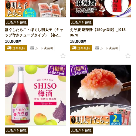
ふるさと納税
ふるさと納税
ほぐしたらこ・ほぐし明太子（キャ
えぞ鹿 麻辣醤【150g×3袋】_I018-
ップ付きチューブタイプ）【各2...
0678
10,000
18,000
円
円
ふるさと納税
ふるさと納税