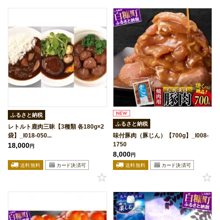
ふるさと納税
ふるさと納税
レトルト鹿肉三昧【3種類 各180g×2
袋】_I018-050...
味付豚肉（豚じん）【700g】_I008-
1750
18,000
円
8,000
円