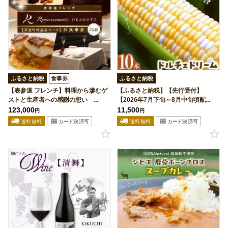
ふるさと納税
食事券
ふるさと納税
【表参道 フレンチ】料理から滲むゲ
【ふるさと納税】【先行受付】
ストと生産者への感謝の想い ...
【2026年7月下旬～8月中旬頃配...
123,000
11,500
円
円