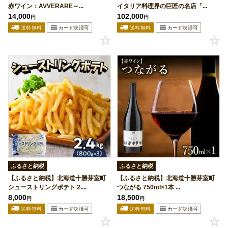
赤ワイン：AVVERARE～...
イタリア料理界の巨匠の名店「...
14,000
102,000
円
円
ふるさと納税
ふるさと納税
【ふるさと納税】北海道十勝芽室町
【ふるさと納税】北海道十勝芽室町
シューストリングポテト 2....
つながる 750ml×1本 ...
8,000
18,500
円
円