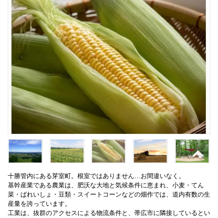
十勝管内にある芽室町。根室ではありません…お間違いなく。
基幹産業である農業は、肥沃な大地と気候条件に恵まれ、小麦・てん
菜・ばれいしょ・豆類・スイートコーンなどの畑作では、道内有数の生
産量を誇っています。
工業は、抜群のアクセスによる物流条件と、帯広市に隣接しているとい