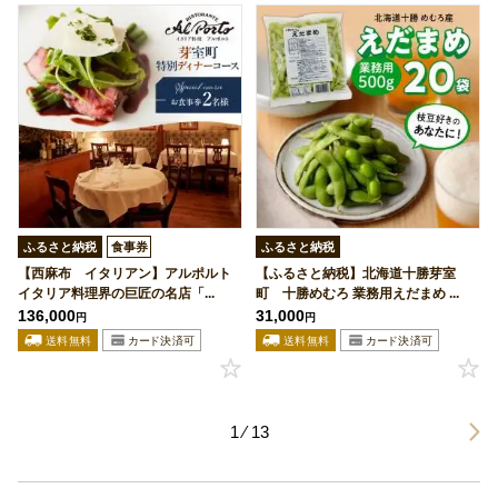
ふるさと納税
食事券
ふるさと納税
【西麻布 イタリアン】アルポルト
【ふるさと納税】北海道十勝芽室
イタリア料理界の巨匠の名店「...
町 十勝めむろ 業務用えだまめ ...
136,000
31,000
円
円
1 ⁄ 13