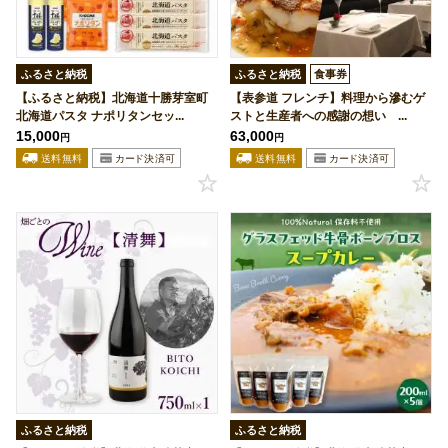
ふるさと納税
ふるさと納税
食事券
【ふるさと納税】北海道十勝芽室町
【表参道 フレンチ】料理から滲むゲ
北海道パスタ ナポリタンセッ...
ストと生産者への感謝の想い ...
15,000
63,000
円
円
ふるさと納税
ふるさと納税