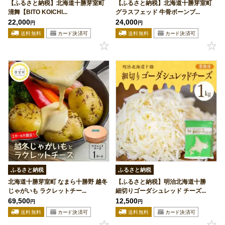
【ふるさと納税】北海道十勝芽室町
【ふるさと納税】北海道十勝芽室町
清舞【BITO KOICHI...
グラスフェッド 牛骨ボーンブ...
22,000
24,000
円
円
ふるさと納税
ふるさと納税
北海道十勝芽室町 なまら十勝野 越冬
【ふるさと納税】明治北海道十勝
じゃがいも ラクレットチー...
細切りゴーダシュレッド チーズ...
69,500
12,500
円
円