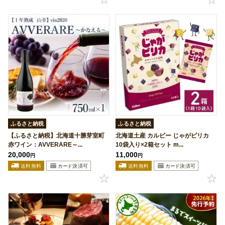
ふるさと納税
ふるさと納税
【ふるさと納税】北海道十勝芽室町
北海道土産 カルビー じゃがピリカ
赤ワイン：AVVERARE～...
10袋入り×2箱セット m...
20,000
11,000
円
円