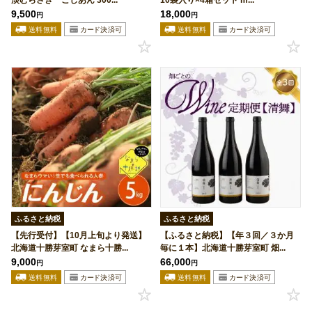
淡むらさき こしあん 300...
10袋入り×4箱セット m...
9,500
18,000
円
円
ふるさと納税
ふるさと納税
【先行受付】【10月上旬より発送】
【ふるさと納税】【年３回／３か月
北海道十勝芽室町 なまら十勝...
毎に１本】北海道十勝芽室町 畑...
9,000
66,000
円
円