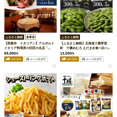
ふるさと納税
食事券
ふるさと納税
【西麻布 イタリアン】アルポルト
【ふるさと納税】北海道十勝芽室
イタリア料理界の巨匠の名店「...
町 十勝めむろ えだまめ食べ比べ...
69,000
13,500
円
円