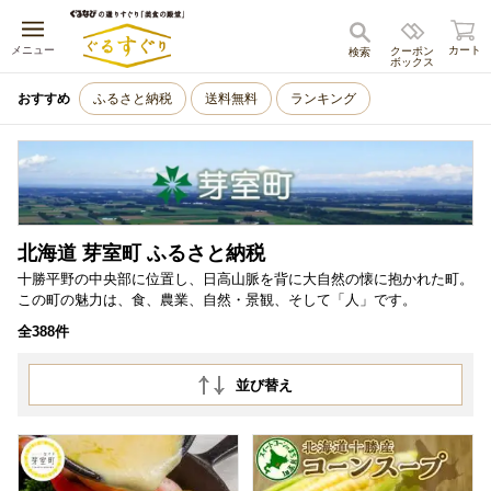
キャンセル
メニュー
カート
クーポン
検索
ボックス
おすすめ
ふるさと納税
送料無料
ランキング
北海道 芽室町 ふるさと納税
十勝平野の中央部に位置し、日高山脈を背に大自然の懐に抱かれた町。
この町の魅力は、食、農業、自然・景観、そして「人」です。
全388件
並び替え