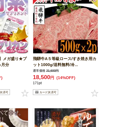
】メガ盛り★プ
飛騨牛A５等級ロース/すき焼き用カ
ヵ月分
ット1000g/送料無料/冷...
通常価格
21,600円
18,500
F)
円
(14%OFF)
171pt