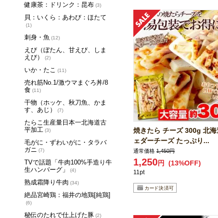
健康茶：ドリンク：昆布
(3)
貝：いくら：あわび：ほたて
(1)
刺身・魚
(12)
えび（ぼたん、甘えび、しま
えび）
(2)
いか・たこ
(11)
売れ筋No.1/激ウマまぐろ丼/8
食
(11)
干物（ホッケ、秋刀魚、かま
す、あじ）
(7)
たらこ生産量日本一北海道古
平加工
焼きたら チーズ 300g 北海
(3)
ェダーチーズ たっぷり...
毛がに・ずわいがに・タラバ
ガニ
(7)
通常価格
1,450円
1,250
TVで話題「牛肉100%手造り牛
円
(13%OFF)
生ハンバーグ」
(4)
11pt
熟成霜降り牛肉
(34)
絶品宮崎鶏：福井の地鶏[純鶏]
(6)
秘伝のたれで仕上げた豚
(2)