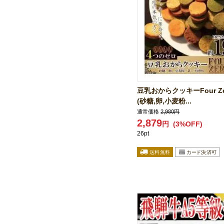
豆乳おからクッキーFour Zer
(砂糖,卵,小麦粉...
通常価格
2,980円
2,879
円
(3%OFF)
26pt