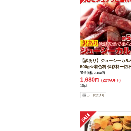
【訳あり】ジューシーカル
500g☆着色料 保存料一切不使
通常価格
2,160円
1,680
円
(22%OFF)
15pt