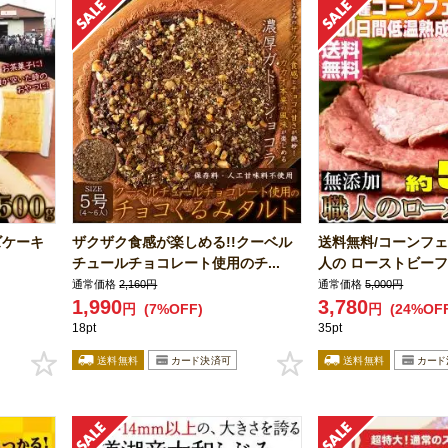
ズケーキ
ザクザク食感が楽しめる!!クーベル
送料無料/コーンフェ
チュールチョコレート使用のチ...
人の ローストビーフ/約
通常価格
2,160円
通常価格
5,000円
1,990
3,780
円
(7%OFF)
円
(24%OF
18pt
35pt