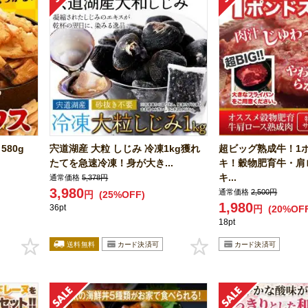
580g
宍道湖産 大粒 しじみ 冷凍1kg獲れ
超ビッグ熟成牛！1
たてを急速冷凍！身が大き...
キ！穀物肥育牛・肩
キ...
通常価格
5,378円
3,980
通常価格
2,500円
円
(25%OFF)
1,980
36pt
円
(20%OF
18pt