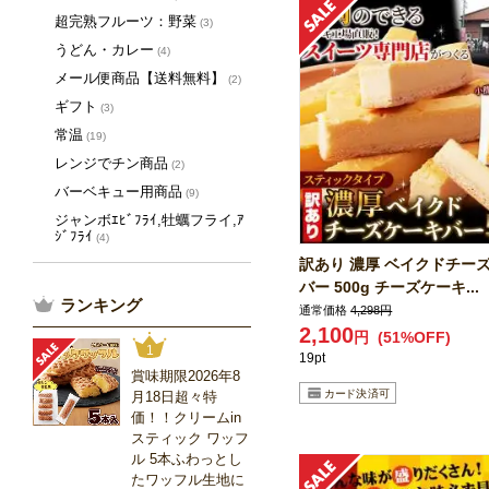
超完熟フルーツ：野菜
(3)
うどん・カレー
(4)
メール便商品【送料無料】
(2)
ギフト
(3)
常温
(19)
レンジでチン商品
(2)
バーベキュー用商品
(9)
ジャンボｴﾋﾞﾌﾗｲ,牡蠣フライ,ｱ
ｼﾞﾌﾗｲ
(4)
訳あり 濃厚 ベイクドチー
バー 500g チーズケーキ...
ランキング
通常価格
4,298円
2,100
円
(51%OFF)
1
19pt
賞味期限2026年8
月18日超々特
価！！クリームin
スティック ワッフ
ル 5本ふわっとし
たワッフル生地に