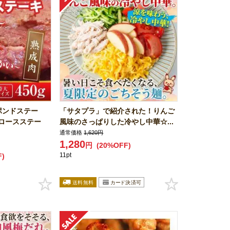
ポンドステー
「サタプラ」で紹介された！りんご
ロースステー
風味のさっぱりした冷やし中華☆...
通常価格
1,620円
1,280
円
(20%OFF)
11pt
F)