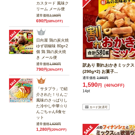
カスタード 風味ク
リーム メール便
通常価格
2,160円
690
円
(68%OFF)
2
日向屋 鶏の炭火焼
ゆず胡椒味 80g×2
個 鶏 鶏の炭火焼
き メール便
通常価格
1,080円
訳あり 割れおかきミックス 
790
円
(26%OFF)
(290g×2) お菓子...
通常価格
2,980円
3
1,590
円
(46%OFF)
「サタプラ」で紹
14pt
介された！りんご
風味のさっぱりし
た冷やし中華☆り
んごちゃん6食セ
ット
通常価格
1,620円
1,280
円
(20%OFF)