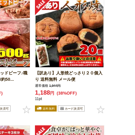
ッドビーフ♪職
【訳あり】人形焼どっさり２０個入
50...
り 送料無料 メール便
通常価格
1,944円
1,188
F)
円
(38%OFF)
11pt