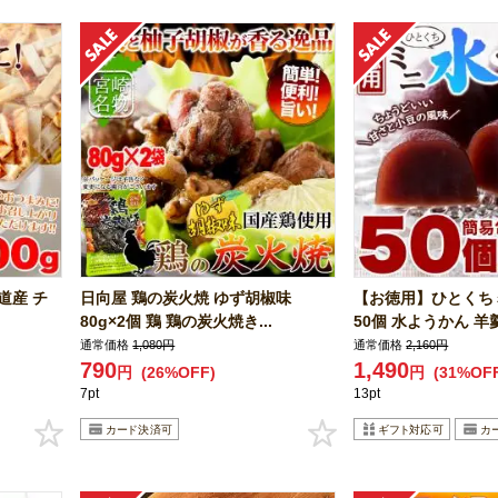
道産 チ
日向屋 鶏の炭火焼 ゆず胡椒味
【お徳用】ひとくち
80g×2個 鶏 鶏の炭火焼き...
50個 水ようかん 羊羹 
通常価格
1,080円
通常価格
2,160円
790
1,490
円
(26%OFF)
円
(31%OF
7pt
13pt