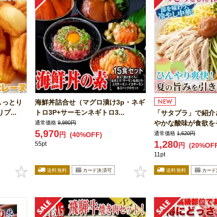
しっとり
海鮮丼詰合せ（マグロ漬け3p・ネギ
...
トロ3P+サーモンネギトロ3...
「サタプラ」で紹介
やかな酸味が食欲をそ
通常価格
9,980円
5,970
通常価格
1,620円
円
(40%OFF)
1,280
55pt
円
(20%OF
11pt