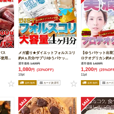
パス
メガ盛り★ダイエットフォルスコリ
【ゆうパケット出荷
用...
約4ヵ月分/サプリ/ゆうパケッ...
ロテオグリカン約4
通常価格
1,620円
通常価格
1,620円
1,080
1,200
円
(33%OFF)
円
(25%OF
10pt
11pt