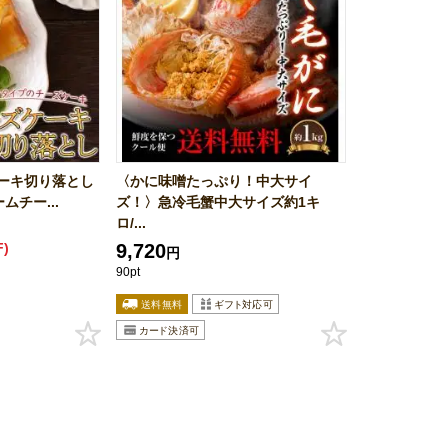
ーキ切り落とし
〈かに味噌たっぷり！中大サイ
ムチー...
ズ！〉急冷毛蟹中大サイズ約1キ
ロ/...
F)
9,720
円
90pt