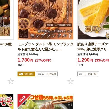
o(4種)
モンブラン タルト 5号 モンブランタ
訳あり濃厚チーズケ
ルト蜜で煮込んだ栗がたっ...
200g 卵と濃厚クリー
通常価格
2,160円
通常価格
1,933円
1,780
1,290
円
(17%OFF)
円
(33%OF
16pt
11pt