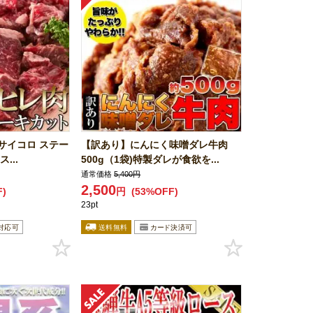
 サイコロ ステー
【訳あり】にんにく味噌ダレ牛肉
...
500g（1袋)特製ダレが食欲を...
通常価格
5,400円
2,500
F)
円
(53%OFF)
23pt