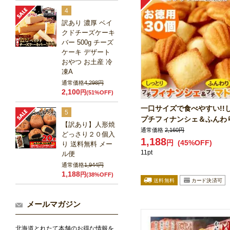
4
訳あり 濃厚 ベイ
クドチーズケーキ
バー 500g チーズ
ケーキ デザート
おやつ お土産 冷
凍A
通常価格
4,298円
2,100
円
(51%OFF)
一口サイズで食べやすい!!
5
プチフィナンシェ＆ふんわりプ
【訳あり】人形焼
通常価格
2,160円
どっさり２０個入
1,188
円
(45%OFF)
り 送料無料 メー
11pt
ル便
通常価格
1,944円
1,188
円
(38%OFF)
メールマガジン
北海道とれたて本舗のお得な情報を