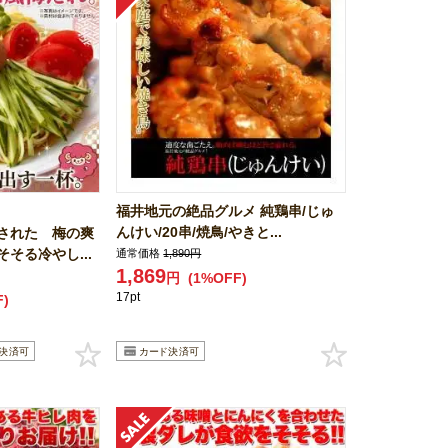
福井地元の絶品グルメ 純鶏串/じゅ
んけい/20串/焼鳥/やきと...
された 梅の爽
そる冷やし...
通常価格
1,890円
1,869
円
(1%OFF)
17pt
F)