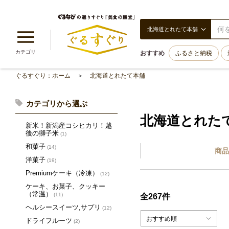
北海道とれたて本舗
カテゴリ
おすすめ
ふるさと納税
ぐるすぐり：ホーム
北海道とれたて本舗
カテゴリから選ぶ
北海道とれた
新米！新潟産コシヒカリ！越
後の獅子米
(1)
和菓子
(14)
商品
洋菓子
(19)
Premiumケーキ（冷凍）
(12)
ケーキ、お菓子、クッキー
（常温）
(11)
全267件
ヘルシースイーツ,サプリ
(12)
おすすめ順
ドライフルーツ
(2)