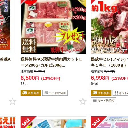
/冷凍A
送料無料/A5飛騨牛焼肉用カットロ
熟成牛ヒレ(フィレ)
ース200g+カルビ200g...
キ１キロ（1000ｇ）ス
通常価格
9,799円
通常価格
8,000円
8,500
6,998
円
(13%OFF)
円
(12%OF
78pt
64pt