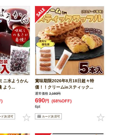
ミニ水ようかん
賞味期限2026年8月18日超々特
よう...
価！！クリームinスティック...
通常価格
2,160円
690
F)
円
(68%OFF)
6pt