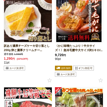
訳あり濃厚チーズケーキ切り落とし
〈かに味噌たっぷり！中大サイ
200g 卵と濃厚クリームチー...
ズ！〉急冷毛蟹中大サイズ約1キロ/...
通常価格
1,933円
9,720
円
1,290
90pt
円
(33%OFF)
11pt