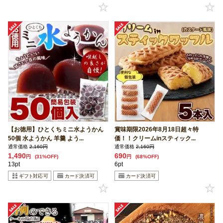
【お徳用】ひとくちミニ水ようかん
賞味期限2026年8月18日超々特
50個 水ようかん 羊羹 よう...
価！！クリームinスティック...
通常価格
2,160円
通常価格
2,160円
1,490
690
円
(31%OFF)
円
(68%OFF)
13pt
6pt