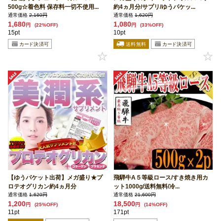
500g☆着色料 保存料一切不使用...
約4ヵ月分/サプリ/ゆうパケッ...
通常価格
2,160円
通常価格
1,620円
1,680
1,080
円
(22%OFF)
円
(33%OFF)
15pt
10pt
【ゆうパケット出荷】メガ盛り★プ
飛騨牛A５等級ロース/すき焼き用カ
ロテオグリカン約4ヵ月分
ット1000g/送料無料/冷...
通常価格
1,620円
通常価格
21,600円
1,200
18,500
円
(25%OFF)
円
(14%OFF)
11pt
171pt