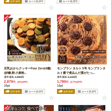
豆乳おからクッキーFour Zero(4種)
モンブラン タルト 5号 モンブランタ
(砂糖,卵,小麦粉...
ルト蜜で煮込んだ栗がたっ...
通常価格
2,980円
通常価格
2,160円
2,879
1,780
円
(3%OFF)
円
(17%OFF)
26pt
16pt