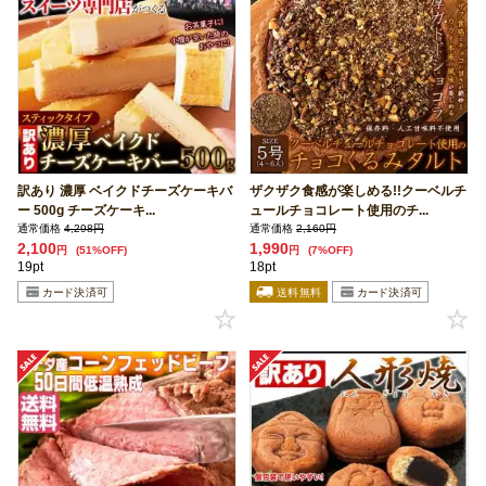
訳あり 濃厚 ベイクドチーズケーキバ
ザクザク食感が楽しめる!!クーベルチ
ー 500g チーズケーキ...
ュールチョコレート使用のチ...
通常価格
4,298円
通常価格
2,160円
2,100
1,990
円
(51%OFF)
円
(7%OFF)
19pt
18pt