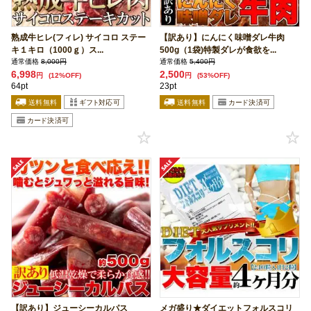
熟成牛ヒレ(フィレ) サイコロ ステー
【訳あり】にんにく味噌ダレ牛肉
キ１キロ（1000ｇ）ス...
500g（1袋)特製ダレが食欲を...
通常価格
8,000円
通常価格
5,400円
6,998
2,500
円
(12%OFF)
円
(53%OFF)
64pt
23pt
【訳あり】ジューシーカルパス
メガ盛り★ダイエットフォルスコリ