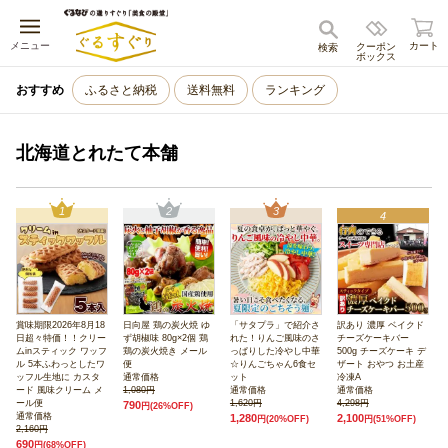
キャンセル
メニュー
カート
クーポン
検索
ボックス
おすすめ
ふるさと納税
送料無料
ランキング
北海道とれたて本舗
1
2
3
4
賞味期限2026年8月18
日向屋 鶏の炭火焼 ゆ
「サタプラ」で紹介さ
訳あり 濃厚 ベイクド
日超々特価！！クリー
ず胡椒味 80g×2個 鶏
れた！りんご風味のさ
チーズケーキバー
ムinスティック ワッフ
鶏の炭火焼き メール
っぱりした冷やし中華
500g チーズケーキ デ
ル 5本ふわっとしたワ
便
☆りんごちゃん6食セ
ザート おやつ お土産
ッフル生地に カスタ
通常価格
ット
冷凍A
ード 風味クリーム メ
1,080円
通常価格
通常価格
ール便
1,620円
4,298円
790
円
(26%OFF)
通常価格
1,280
2,100
円
(20%OFF)
円
(51%OFF)
2,160円
690
円
(68%OFF)