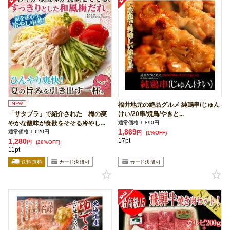
福井地元の絶品グルメ 純鶏串/じゅん
「サタプラ」で紹介された 梅の爽
けい/20串/焼鳥/やきと...
やかな酸味が食欲をそそる冷やし...
通常価格
1,890円
1,869
通常価格
1,620円
円
(1%OFF)
1,280
17pt
円
(20%OFF)
11pt