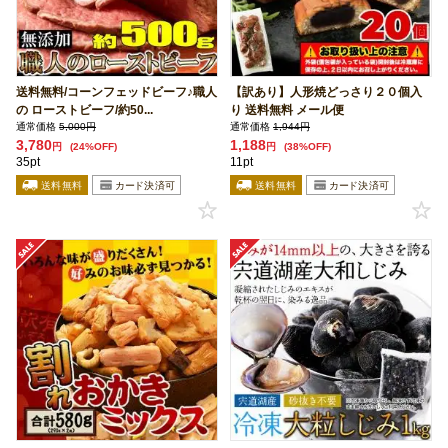
送料無料/コーンフェッドビーフ♪職人
【訳あり】人形焼どっさり２０個入
の ローストビーフ/約50...
り 送料無料 メール便
通常価格
5,000円
通常価格
1,944円
3,780
1,188
円
(24%OFF)
円
(38%OFF)
35pt
11pt