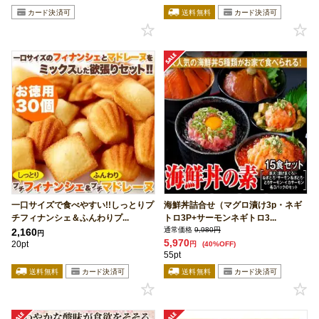
一口サイズで食べやすい!!しっとりプ
海鮮丼詰合せ（マグロ漬け3p・ネギ
チフィナンシェ＆ふんわりプ...
トロ3P+サーモンネギトロ3...
通常価格
9,980円
2,160
円
5,970
20pt
円
(40%OFF)
55pt