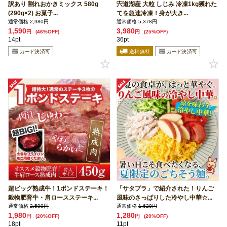
訳あり 割れおかきミックス 580g
宍道湖産 大粒 しじみ 冷凍1kg獲れた
(290g×2) お菓子...
てを急速冷凍！身が大き...
通常価格
2,980円
通常価格
5,378円
1,590
3,980
円
(46%OFF)
円
(25%OFF)
14pt
36pt
超ビッグ熟成牛！1ポンドステーキ！
「サタプラ」で紹介された！りんご
穀物肥育牛・肩ロースステーキ...
風味のさっぱりした冷やし中華☆...
通常価格
2,500円
通常価格
1,620円
1,980
1,280
円
(20%OFF)
円
(20%OFF)
18pt
11pt