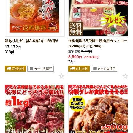
訳あり毛ガニ姿3-6尾2キロ/冷凍A
送料無料/A5飛騨牛焼肉用カットロー
ス200g+カルビ200g...
17,172
円
通常価格
9,799円
318pt
8,500
円
(13%OFF)
78pt