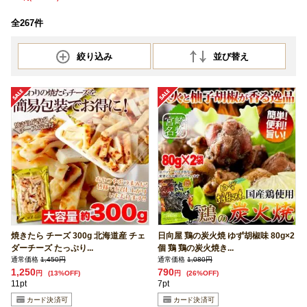
全267件
絞り込み
並び替え
焼きたら チーズ 300g 北海道産 チェ
日向屋 鶏の炭火焼 ゆず胡椒味 80g×2
ダーチーズ たっぷり...
個 鶏 鶏の炭火焼き...
通常価格
1,450円
通常価格
1,080円
1,250
790
円
(13%OFF)
円
(26%OFF)
11pt
7pt