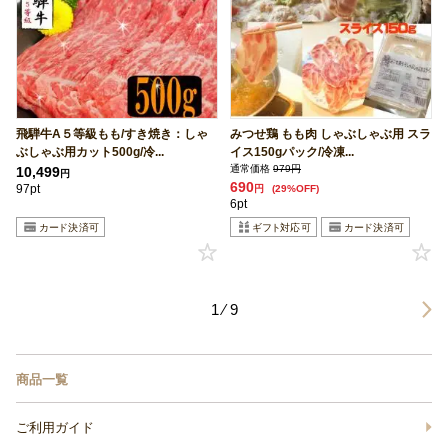
飛騨牛A５等級もも/すき焼き：しゃ
みつせ鶏 もも肉 しゃぶしゃぶ用 スラ
ぶしゃぶ用カット500g/冷...
イス150gパック/冷凍...
通常価格
979円
10,499
円
690
97pt
円
(29%OFF)
6pt
1 ⁄ 9
商品一覧
ご利用ガイド