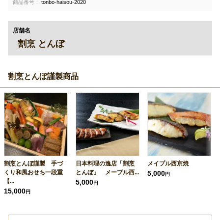
商品番号：
tonbo-haisou-2020
店舗名
割烹 とんぼ
割烹とんぼ謹製商品
割烹とんぼ謹製 手づ
日本料理の逸店「割烹
メイプル西京焼
くり和風おせち一段重
とんぼ」 メープル西...
5,000
円
【...
5,000
円
15,000
円