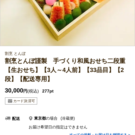
割烹 とんぼ
割烹とんぼ謹製 手づくり和風おせち二段重
【生おせち】【3人～4人前】【33品目】【2
段】【配送専用】
30,000
円
(税込)
277pt
東京都
の場合
(冷蔵便)
配送
お届け希望日の指定はできません