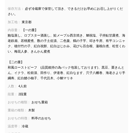
保存方法：
必ず冷蔵庫で保管して頂き、できるだけお早めにお召し上がりくだ
さい。
加工地：
東京都
内容量：
【一の重】
鮑塩蒸し、ロブスター酒蒸し、鮭メープル西京焼き、鯛祝塩、子持鮎甘露煮、海
老鉄扇、若桃蜜煮、数の子土佐漬、二色羹、鶴の子芋、叩き牛房、有平コンニャ
ク、穂付竹の子、紅白祝餅、紅白はじかみ、花びら百合根、蓮根白煮、松笠くわ
い、梅花人参、きんかん蜜煮
【二の重】
和風ローストビーフ (品質維持の為パック包装しております)、黒豆、栗きんと
ん、イクラ、松前漬、田作り、伊達巻、紅白なます、穴子八幡巻、海老さより手
綱寿、紅白鱧小柚子、千代呂木、小鯛マリネ
人数：
4人前
段重：
2段重
おせちの種類：
おせち重箱
重箱の種類：
木製
おせちの特徴：
料亭のおせち
温度帯：
冷蔵