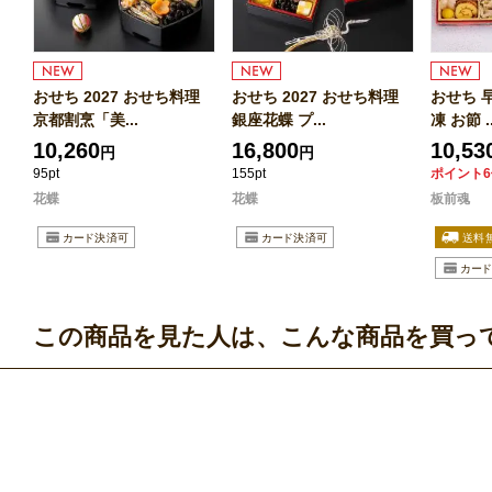
おせち 2027 おせち料理
おせち 2027 おせち料理
おせち 早
京都割烹「美...
銀座花蝶 プ...
凍 お節 ..
10,260
16,800
10,53
円
円
95pt
155pt
ポイント6
花蝶
花蝶
板前魂
この商品を見た人は、こんな商品を買っ