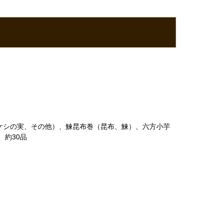
ケシの実、その他）、鰊昆布巻（昆布、鰊）、六方小芋
約30品