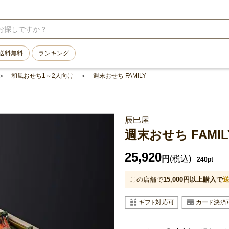
送料無料
ランキング
和風おせち1～2人向け
週末おせち FAMILY
辰巳屋
週末おせち FAMIL
25,920
円
(税込)
240pt
この店舗で
15,000
円以上購入で