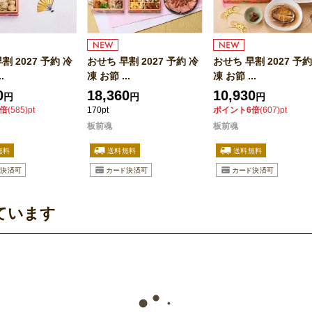
割 2027 予約 冷
おせち 早割 2027 予約 冷
おせち 早割 2027 予約
.
凍 お節 ...
凍 お節 ...
0
18,360
10,930
円
円
円
倍
(585)pt
170pt
ポイント6倍
(607)pt
板前魂
板前魂
ています