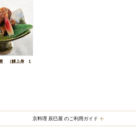
煮 （鰻上身 1
京料理 辰巳屋 のご利用ガイド