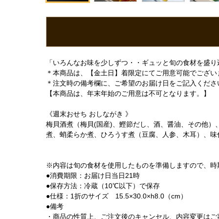
「いろんなお味を少しずつ・・ギュッと旬の食材を盛り
＊本商品は、【金土日】着限定にてご用意可能でござい
＊注文時の備考欄に、ご希望のお届け日をご記入くださ
【本商品は、年末年始のご用意は不可となります。】
《週末おせち おしながき 》
梅貝酒煮（梅貝(国産)、鰹節だし、酒、醤油、その他
煮、蛸柔らか煮、ひろうす煮（豆腐、人参、木耳）、味
※内容は旬の食材を使用したものを準備しますので、時
●消費期限：お届け日当日21時
●保存方法：冷蔵（10℃以下）で保存
●仕様：1折のサイズ 15.5×30.0×h8.0（cm）
●備考
・商品の性質上、ご注文後のキャンセル、内容変更はご