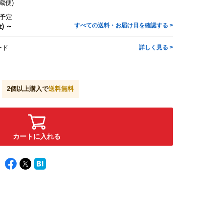
蔵便)
予定
すべての送料・お届け日を確認する >
) ～
ード
詳しく見る >
2
個以上購入で
送料無料
カートに入れる