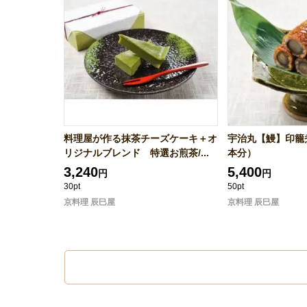
料理屋が作る抹茶チーズケーキ＋オ
宇治丸【鰻】印籠
リジナルブレンド 特選お煎茶/...
本分）
3,240
5,400
円
円
30pt
50pt
京料理 辰巳屋
京料理 辰巳屋