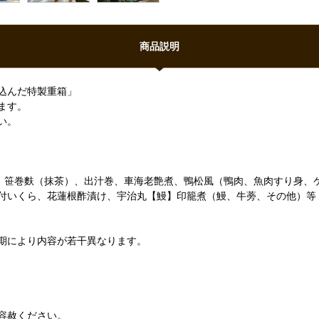
商品説明
込んだ特製重箱」
ます。
い。
）、笹巻麩（抹茶）、出汁巻、車海老艶煮、鴨松風（鴨肉、魚肉すり身、
付いくら、花蓮根酢漬け、宇治丸【鰻】印籠煮（鰻、牛蒡、その他）等 
期により内容が若干異なります。
容赦ください。