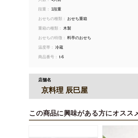
段重：
1段重
おせちの種類：
おせち重箱
重箱の種類：
木製
おせちの特徴：
料亭のおせち
温度帯：
冷蔵
商品番号：
t-6
店舗名
京料理 辰巳屋
この商品に興味がある方にオスス