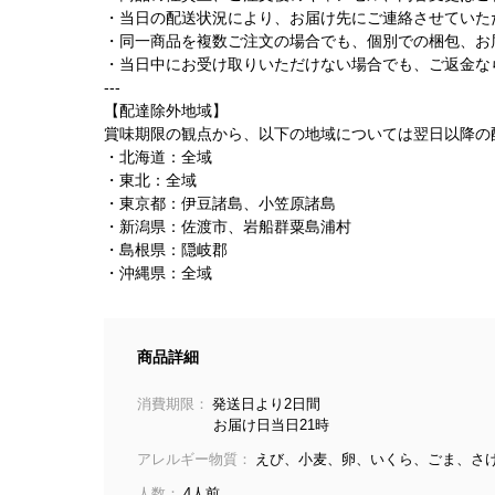
・当日の配送状況により、お届け先にご連絡させていた
・同一商品を複数ご注文の場合でも、個別での梱包、お
・当日中にお受け取りいただけない場合でも、ご返金な
---
【配達除外地域】
賞味期限の観点から、以下の地域については翌日以降の
・北海道：全域
・東北：全域
・東京都：伊豆諸島、小笠原諸島
・新潟県：佐渡市、岩船群粟島浦村
・島根県：隠岐郡
・沖縄県：全域
商品詳細
消費期限：
発送日より2日間
お届け日当日21時
アレルギー物質：
えび、小麦、卵、いくら、ごま、さ
人数：
4人前