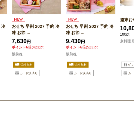
週末おせ
 冷
おせち 早割 2027 予約 冷
おせち 早割 2027 予約 冷
10,8
凍 お節 ...
凍 お節 ...
100pt
7,630
9,430
円
円
京料理 
ポイント6倍
(423)pt
ポイント6倍
(523)pt
板前魂
板前魂