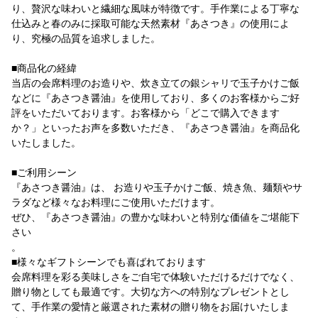
り、贅沢な味わいと繊細な風味が特徴です。手作業による丁寧な
仕込みと春のみに採取可能な天然素材『あさつき』の使用によ
り、究極の品質を追求しました。
■商品化の経緯
当店の会席料理のお造りや、炊き立ての銀シャリで玉子かけご飯
などに『あさつき醤油』を使用しており、多くのお客様からご好
評をいただいております。お客様から「どこで購入できます
か？」といったお声を多数いただき、『あさつき醤油』を商品化
いたしました。
■ご利用シーン
『あさつき醤油』は、 お造りや玉子かけご飯、焼き魚、麺類やサ
ラダなど様々なお料理にご使用いただけます。
ぜひ、『あさつき醤油』の豊かな味わいと特別な価値をご堪能下
さい
。
■様々なギフトシーンでも喜ばれております
会席料理を彩る美味しさをご自宅で体験いただけるだけでなく、
贈り物としても最適です。大切な方への特別なプレゼントとし
て、手作業の愛情と厳選された素材の贈り物をお届けいたしま