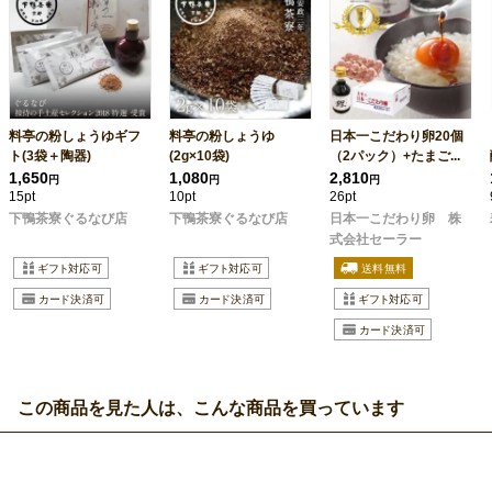
料亭の粉しょうゆギフ
料亭の粉しょうゆ
日本一こだわり卵20個
ト(3袋＋陶器)
(2g×10袋)
（2パック）+たまご...
1,650
1,080
2,810
円
円
円
15pt
10pt
26pt
下鴨茶寮ぐるなび店
下鴨茶寮ぐるなび店
日本一こだわり卵 株
式会社セーラー
この商品を見た人は、こんな商品を買っています