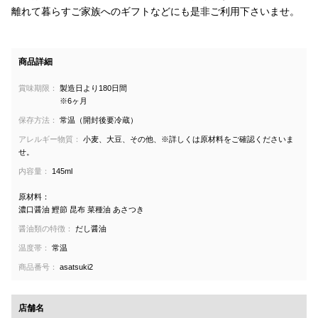
離れて暮らすご家族へのギフトなどにも是非ご利用下さいませ。
商品詳細
賞味期限：
製造日より180日間
※6ヶ月
保存方法：
常温（開封後要冷蔵）
アレルギー物質：
小麦、大豆、その他、※詳しくは原材料をご確認くださいま
せ。
内容量：
145ml
原材料：
濃口醤油 鰹節 昆布 菜種油 あさつき
醤油類の特徴：
だし醤油
温度帯：
常温
商品番号：
asatsuki2
店舗名