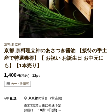
京料理 立神
京都 京料理立神のあさつき醤油 【接待の手土
産で特選獲得】【 お祝い お誕生日 お中元に
も】【1本売り】
1,400
円
(税込)
12pt
東京都
の場合
(常温便)
配送
通常3営業日後に発送予定
お届け日：
8月10日(月) ～