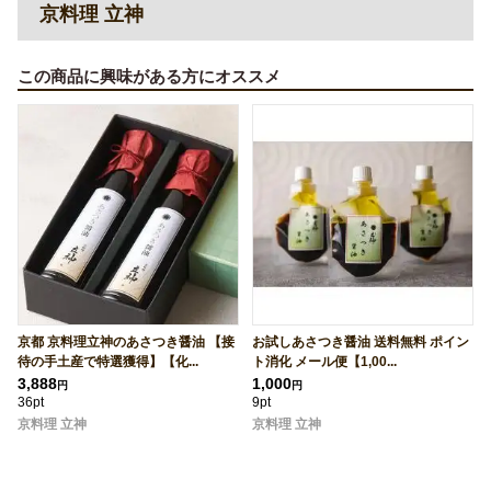
京料理 立神
この商品に興味がある方にオススメ
京都 京料理立神のあさつき醤油 【接
お試しあさつき醤油 送料無料 ポイン
待の手土産で特選獲得】【化...
ト消化 メール便【1,00...
3,888
1,000
円
円
36pt
9pt
京料理 立神
京料理 立神