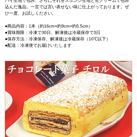
パイ生地で包み、さらにそれをスポンジ生地と生クリームで包み
込んだ逸品。一言では言い表せない味に仕上がっております。ぜ
ひ一度、お試しください。
●商品内容：1本（約16cm×約9cm×約5.5cm）
●賞味期限：冷凍で30日、解凍後は冷蔵保存で3日
●保存方法：冷凍保存、解凍後は冷蔵保存（10℃以下）
●配送：冷凍便でお届けいたします