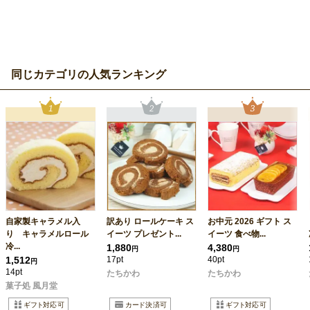
同じカテゴリの人気ランキング
自家製キャラメル入
訳あり ロールケーキ ス
お中元 2026 ギフト ス
り キャラメルロール
イーツ プレゼント...
イーツ 食べ物...
冷...
1,880
4,380
円
円
1,512
17pt
40pt
円
14pt
たちかわ
たちかわ
菓子処 風月堂