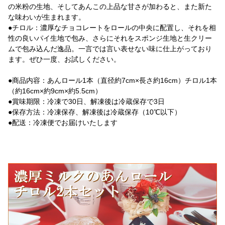
の米粉の生地、そしてあんこの上品な甘さが加わると、また新た
な味わいが生まれます。
●チロル：濃厚なチョコレートをロールの中央に配置し、それを相
性の良いパイ生地で包み、さらにそれをスポンジ生地と生クリー
ムで包み込んだ逸品。一言では言い表せない味に仕上がっており
ます。ぜひ一度、お試しください。
●商品内容：あんロール1本（直径約7cm×長さ約16cm）チロル1本
（約16cm×約9cm×約5.5cm）
●賞味期限：冷凍で30日、解凍後は冷蔵保存で3日
●保存方法：冷凍保存、解凍後は冷蔵保存（10℃以下）
●配送：冷凍便でお届けいたします