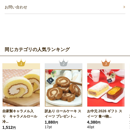
お問い合わせ
同じカテゴリの人気ランキング
自家製キャラメル入
訳あり ロールケーキ ス
お中元 2026 ギフト ス
り キャラメルロール
イーツ プレゼント...
イーツ 食べ物...
冷...
1,880
4,380
円
円
1,512
17pt
40pt
円