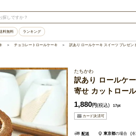
送料無料
ランキング
キ
チョコレートロールケーキ
訳あり ロールケーキ スイーツ プレゼン
たちかわ
訳あり ロールケー
寄せ カットロール
1,880
円
(税込)
17pt
東京都
の場合
(冷
配送