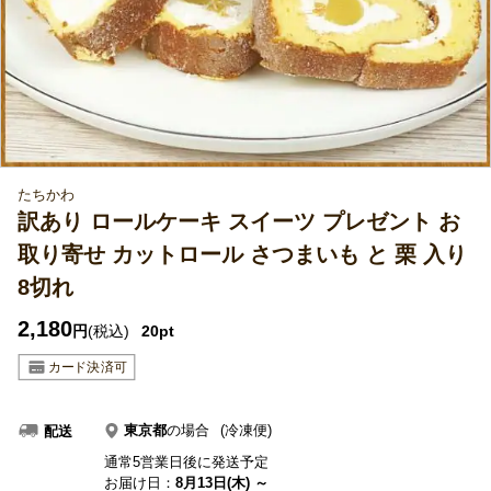
たちかわ
訳あり ロールケーキ スイーツ プレゼント お
取り寄せ カットロール さつまいも と 栗 入り
8切れ
2,180
円
(税込)
20pt
東京都
の場合
(冷凍便)
配送
通常5営業日後に発送予定
お届け日：
8月13日(木) ～