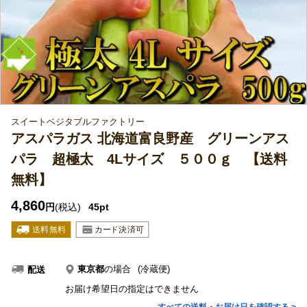
スイートベジタブルファクトリー
アスパラガス 北海道富良野産 グリーンアス
パラ 超極太 4Lサイズ ５００ｇ 【送料
無料】
4,860
円
(税込)
45pt
東京都
の場合
(冷蔵便)
配送
お届け希望日の指定はできません