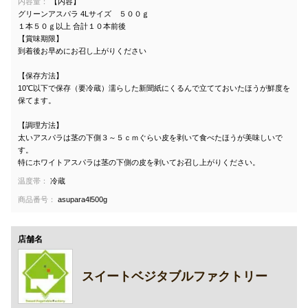
内容量：
【内容】
グリーンアスパラ 4Lサイズ ５００ｇ
１本５０ｇ以上 合計１０本前後
【賞味期限】
到着後お早めにお召し上がりください
【保存方法】
10℃以下で保存（要冷蔵）濡らした新聞紙にくるんで立てておいたほうが鮮度を
保てます。
【調理方法】
太いアスパラは茎の下側３～５ｃｍぐらい皮を剥いて食べたほうが美味しいで
す。
特にホワイトアスパラは茎の下側の皮を剥いてお召し上がりください。
温度帯：
冷蔵
商品番号：
asupara4l500g
店舗名
スイートベジタブルファクトリー