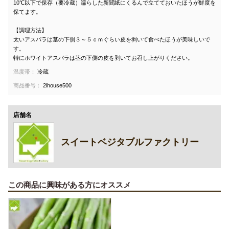
10℃以下で保存（要冷蔵）濡らした新聞紙にくるんで立てておいたほうが鮮度を
保てます。
【調理方法】
太いアスパラは茎の下側３～５ｃｍぐらい皮を剥いて食べたほうが美味しいで
す。
特にホワイトアスパラは茎の下側の皮を剥いてお召し上がりください。
温度帯：
冷蔵
商品番号：
2lhouse500
店舗名
スイートベジタブルファクトリー
この商品に興味がある方にオススメ