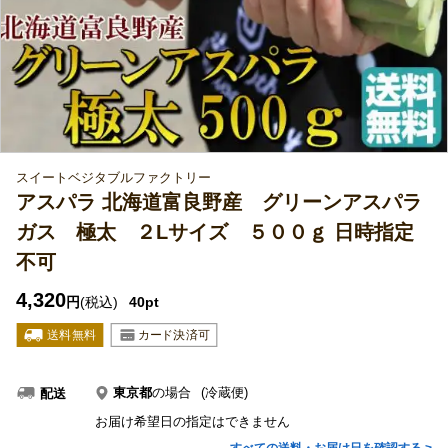
スイートベジタブルファクトリー
アスパラ 北海道富良野産 グリーンアスパラ
ガス 極太 ２Lサイズ ５００ｇ 日時指定
不可
4,320
円
(税込)
40pt
東京都
の場合
(冷蔵便)
配送
お届け希望日の指定はできません