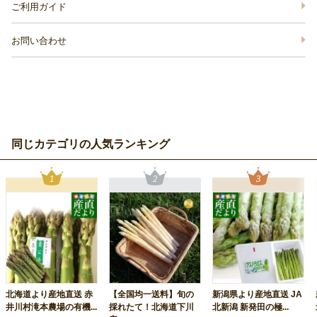
ご利用ガイド
お問い合わせ
同じカテゴリの人気ランキング
北海道より産地直送 赤
【全国均一送料】旬の
新潟県より産地直送 JA
井川村滝本農場の有機...
採れたて！北海道下川
北新潟 新発田の極...