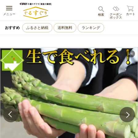
キャンセル
メニュー
カート
クーポン
検索
ボックス
おすすめ
ふるさと納税
送料無料
ランキング
1
/
6