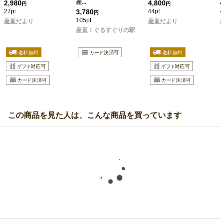
産...
2,980
4,800
円
円
27pt
3,780
44pt
円
105pt
産直だより
産直だより
産直！ぐるすぐりの駅
この商品を見た人は、こんな商品を買っています