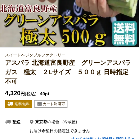
スイートベジタブルファクトリー
アスパラ 北海道富良野産 グリーンアスパラ
ガス 極太 ２Lサイズ ５００ｇ 日時指定
不可
4,320
円
(税込)
40pt
東京都
の場合
(冷蔵便)
配送
お届け希望日の指定はできません