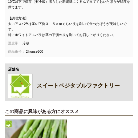
10℃以下で保存（要冷蔵）濡らした新聞紙にくるんで立てておいたほうが鮮度を
保てます。
【調理方法】
太いアスパラは茎の下側３～５ｃｍぐらい皮を剥いて食べたほうが美味しいで
す。
特にホワイトアスパラは茎の下側の皮を剥いてお召し上がりください。
温度帯：
冷蔵
商品番号：
2lhouse500
店舗名
スイートベジタブルファクトリー
この商品に興味がある方にオススメ