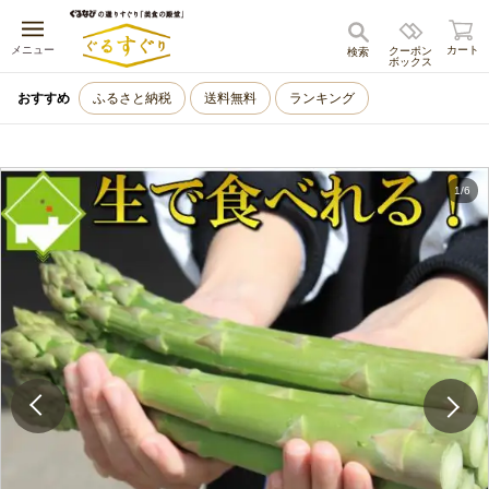
キャンセル
メニュー
カート
クーポン
検索
ボックス
おすすめ
ふるさと納税
送料無料
ランキング
1
/
6