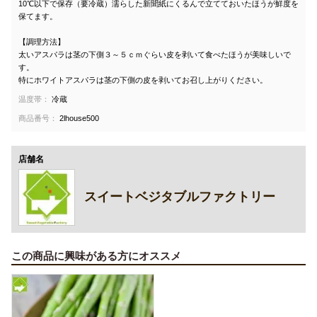
10℃以下で保存（要冷蔵）濡らした新聞紙にくるんで立てておいたほうが鮮度を
保てます。
【調理方法】
太いアスパラは茎の下側３～５ｃｍぐらい皮を剥いて食べたほうが美味しいで
す。
特にホワイトアスパラは茎の下側の皮を剥いてお召し上がりください。
温度帯：
冷蔵
商品番号：
2lhouse500
店舗名
スイートベジタブルファクトリー
この商品に興味がある方にオススメ