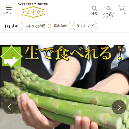
キャンセル
メニュー
カート
クーポン
検索
ボックス
おすすめ
ふるさと納税
送料無料
ランキング
1
/
6