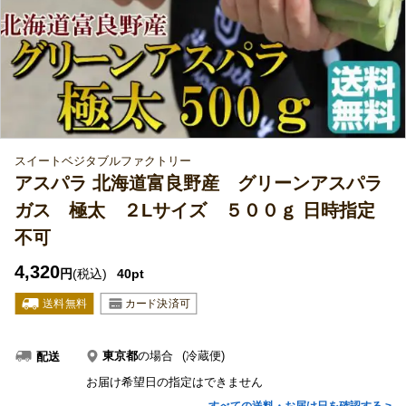
スイートベジタブルファクトリー
アスパラ 北海道富良野産 グリーンアスパラ
ガス 極太 ２Lサイズ ５００ｇ 日時指定
不可
4,320
円
(税込)
40pt
東京都
の場合
(冷蔵便)
配送
お届け希望日の指定はできません