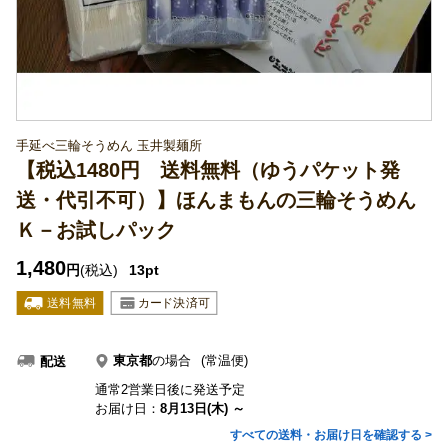
手延べ三輪そうめん 玉井製麺所
【税込1480円 送料無料（ゆうパケット発
送・代引不可）】ほんまもんの三輪そうめん
Ｋ－お試しパック
1,480
円
(税込)
13pt
東京都
の場合
(常温便)
配送
通常2営業日後に発送予定
お届け日：
8月13日(木) ～
すべての送料・お届け日を確認する >