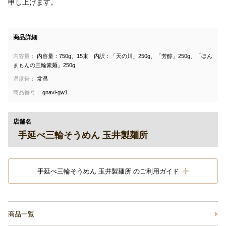
申し上げます。
商品詳細
内容量：
内容量：750g、15束 内訳：「天の川」250g、「芳醇」250g、「ほん
まもんの三輪素麺」250g
温度帯：
常温
商品番号：
gnavi-gw1
店舗名
手延べ三輪そうめん 玉井製麺所
手延べ三輪そうめん 玉井製麺所 のご利用ガイド
商品一覧