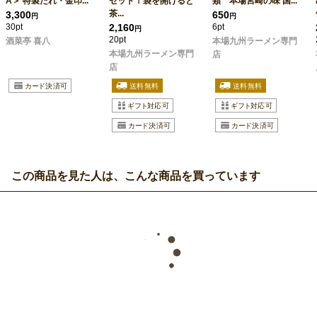
A＞ 特製たれ・金印...
セット！袋を開けると
類 本場宮崎の味 国...
茶...
3,300
650
円
円
30pt
2,160
6pt
円
20pt
酒菜亭 喜八
本場九州ラーメン専門
本場九州ラーメン専門
店
店
この商品を見た人は、こんな商品を買っています