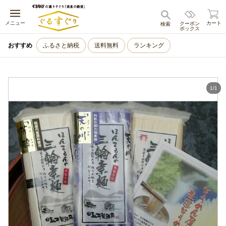
キャンセル
メニュー
カート
クーポン
検索
ボックス
おすすめ
ふるさと納税
送料無料
ランキング
1
/
1