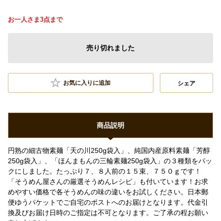
お一人さま3点まで
売り切れました
お気に入りに追加
シェア
商品説明
円熟の細古物素麺「天の川250g袋入」、純国内産原料素麺「芳醇
250g袋入」、「ほんまもんの三輪素麺250g袋入」の３種類をパッ
クにしました。たっぷり７、８人前の１５束、７５０ｇです！
「そうめん屋さんの厳選そうめんレシピ」も付いています！お求
めやすい価格で各そうめんの味の違いをお試しください。日本郵
便ゆうパケットでご自宅のポストへのお届けとなります。代金引
換及びお届け日時のご指定は不可となります。ご了承の程お願い