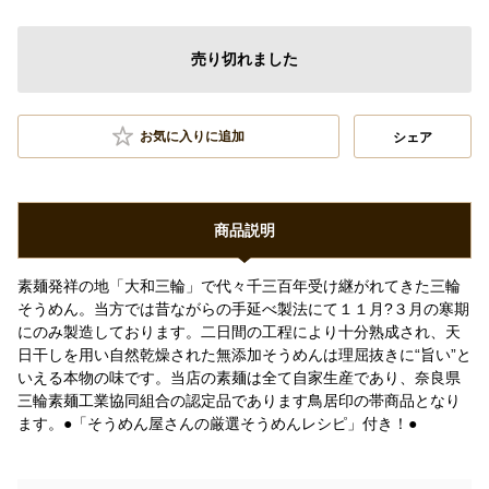
売り切れました
お気に入りに追加
シェア
商品説明
素麺発祥の地「大和三輪」で代々千三百年受け継がれてきた三輪
そうめん。当方では昔ながらの手延べ製法にて１１月?３月の寒期
にのみ製造しております。二日間の工程により十分熟成され、天
日干しを用い自然乾燥された無添加そうめんは理屈抜きに“旨い”と
いえる本物の味です。当店の素麺は全て自家生産であり、奈良県
三輪素麺工業協同組合の認定品であります鳥居印の帯商品となり
ます。●「そうめん屋さんの厳選そうめんレシピ」付き！●