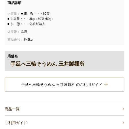
商品詳細
内容量：
■ 束 数・・・60束
■ 内容量・・・3kg（60束×50g）
■ 形 態・・・化粧紙箱入
温度帯：
常温
商品番号：
K-3kg
店舗名
手延べ三輪そうめん 玉井製麺所
手延べ三輪そうめん 玉井製麺所 のご利用ガイド
商品一覧
ご利用ガイド