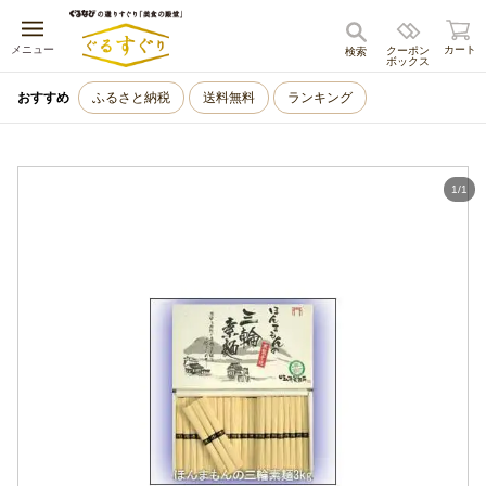
キャンセル
メニュー
カート
クーポン
検索
ボックス
おすすめ
ふるさと納税
送料無料
ランキング
1
/
1