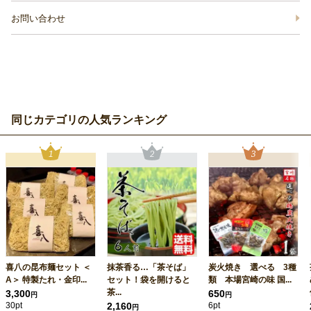
お問い合わせ
同じカテゴリの人気ランキング
喜八の昆布麺セット ＜
抹茶香る…「茶そば」
炭火焼き 選べる 3種
A＞ 特製たれ・金印...
セット！袋を開けると
類 本場宮崎の味 国...
茶...
3,300
650
円
円
30pt
2,160
6pt
円