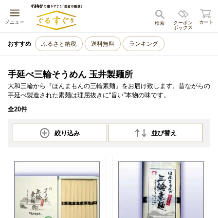
キャンセル
メニュー
カート
クーポン
検索
ボックス
おすすめ
ふるさと納税
送料無料
ランキング
手延べ三輪そうめん 玉井製麺所
大和三輪から『ほんまもんの三輪素麺』をお届け致します。昔ながらの
手延べ製造された素麺は理屈抜きに“旨い”本物の味です。
全20件
絞り込み
並び替え