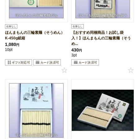
在庫なし
在庫なし
ほんまもんの三輪素麺（そうめん）
【おすすめ同梱商品！お試し袋
K-450g紙箱
入！】ほんまもんの三輪素麺（そう
め...
1,080
円
10pt
430
円
3pt