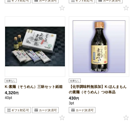
在庫なし
在庫なし
K-素麺（そうめん）三昧セット紙箱
【化学調味料無添加】K-ほんまもん
の素麺（そうめん）つゆ単品
4,320
円
40pt
430
円
3pt