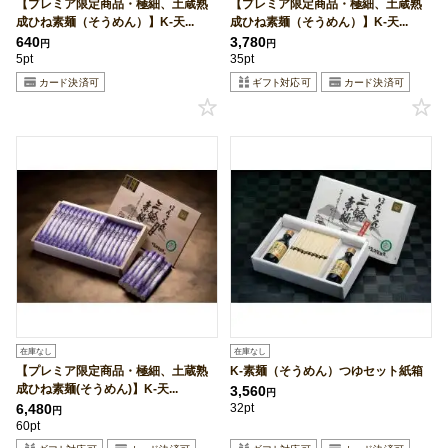
【プレミア限定商品・極細、土蔵熟
【プレミア限定商品・極細、土蔵熟
成ひね素麺（そうめん）】K-天...
成ひね素麺（そうめん）】K-天...
640
3,780
円
円
5pt
35pt
在庫なし
在庫なし
【プレミア限定商品・極細、土蔵熟
K-素麺（そうめん）つゆセット紙箱
成ひね素麺(そうめん)】K-天...
3,560
円
6,480
32pt
円
60pt