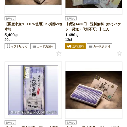
在庫なし
在庫なし
【国産小麦１００％使用】K-芳醇2kg
【税込1480円 送料無料（ゆうパケ
木箱
ット発送・代引不可）】ほん...
5,400
1,480
円
円
50pt
13pt
在庫なし
在庫なし