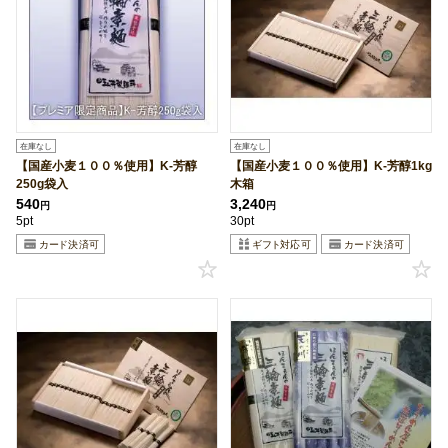
在庫なし
在庫なし
【国産小麦１００％使用】K-芳醇
【国産小麦１００％使用】K-芳醇1kg
250g袋入
木箱
540
3,240
円
円
5pt
30pt