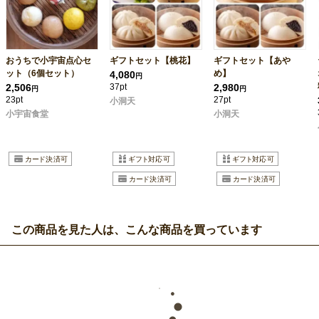
おうちで小宇宙点心セ
ギフトセット【桃花】
ギフトセット【あや
ット（6個セット）
め】
4,080
円
2,506
37pt
2,980
円
円
23pt
27pt
小洞天
小宇宙食堂
小洞天
この商品を見た人は、こんな商品を買っています