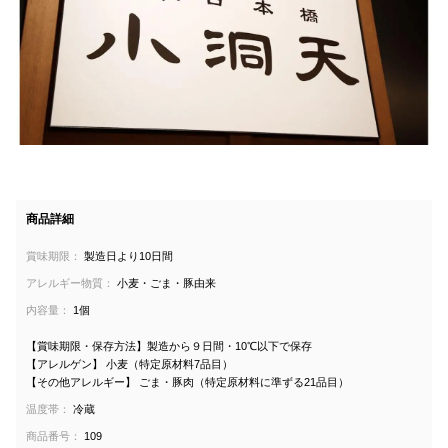
商品詳細
賞味期限：
製造日より10日間
アレルギー物質：
小麦・ごま・豚由来
内容量：
1個
【賞味期限・保存方法】製造から９日間・10℃以下で保存
【アレルゲン】 小麦（特定原材料7品目）
【その他アレルギー】 ごま・豚肉（特定原材料に準ずる21品目）
温度帯：
冷蔵
商品番号：
109