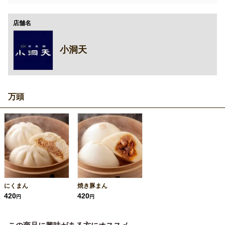
店舗名
小洞天
万頭
にくまん
焼き豚まん
420
420
円
円