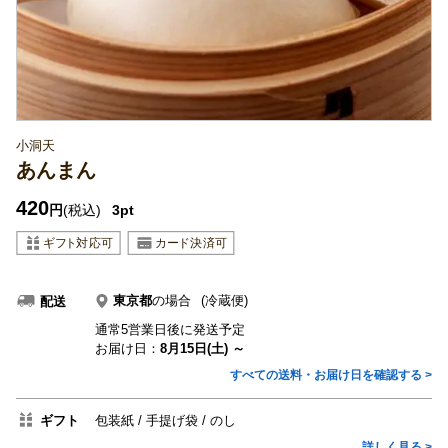
小洞天
あんまん
420
円
(税込)
3pt
東京都
の場合
(冷蔵便)
配送
通常5営業日後に発送予定
お届け日：
8月15日(土) ～
すべての送料・お届け日を確認する >
ギフト
包装紙
手提げ袋
のし
詳しく見る >