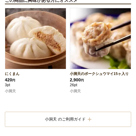
この商品に興味がある方にオススメ
にくまん
小洞天のポークシュウマイ15ヶ入り
420
2,900
円
円
3pt
26pt
小洞天
小洞天
小洞天 のご利用ガイド