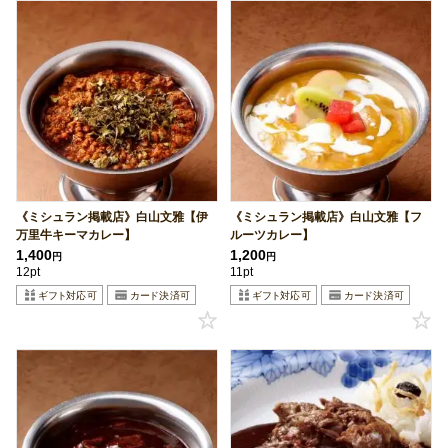
《ミシュラン掲載店》白山文雅【伊
《ミシュラン掲載店》白山文雅【フ
万里牛キーマカレー】
ルーツカレー】
1,400
1,200
円
円
12pt
11pt