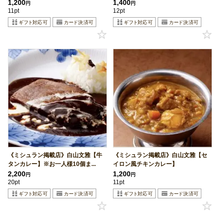
1,200
1,400
円
円
11pt
12pt
《ミシュラン掲載店》白山文雅【牛
《ミシュラン掲載店》白山文雅【セ
タンカレー】※お一人様10個ま...
イロン風チキンカレー】
2,200
1,200
円
円
20pt
11pt