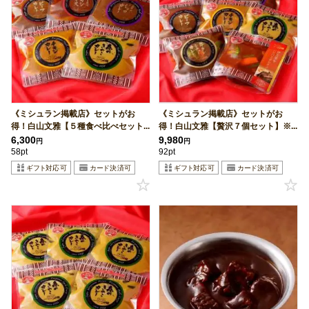
《ミシュラン掲載店》セットがお
《ミシュラン掲載店》セットがお
得！白山文雅【５種食べ比べセット...
得！白山文雅【贅沢７個セット】※...
6,300
9,980
円
円
58pt
92pt