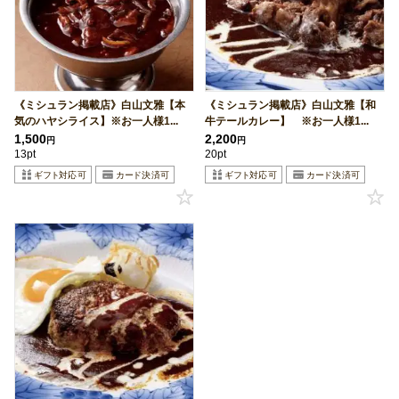
《ミシュラン掲載店》白山文雅【本
《ミシュラン掲載店》白山文雅【和
気のハヤシライス】※お一人様1...
牛テールカレー】 ※お一人様1...
1,500
2,200
円
円
13pt
20pt