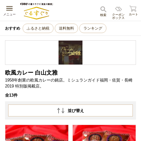
キャンセル
メニュー
カート
クーポン
検索
ボックス
おすすめ
ふるさと納税
送料無料
ランキング
欧風カレー 白山文雅
1958年創業の欧風カレーの銘店。ミシュランガイド福岡・佐賀・長崎
2019 特別版掲載店。
全13件
並び替え