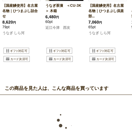
【国産鰻使用】名古屋
うなぎ茶漬 ＜CU-3K
【国産鰻使用】名古屋
名物｜ひつまぶし詰合
＞ 木箱
名物｜ひつまぶし倶楽
せ
部...
6,480
円
8,620
60pt
7,060
円
円
79pt
65pt
近江今津 西友
うなぎ しら河
うなぎ しら河
この商品を見た人は、こんな商品を買っています