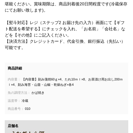
堪能ください。賞味期限は、商品到着後20日間程度です(冷蔵保存
にてお願い致します)。
【熨斗対応】レジ（ステップ2 お届け先の入力）画面にて【ギフ
ト配送を希望する】にチェックを入れ、「お名前」「会社名」な
どを【その他】にご記入ください。
【決済方法】クレジットカード、代金引換、銀行振込（先払い）
可能です。
商品詳細
内容量：
【内容量】刻み蒲焼60ｇ×4、たれ10ｍｌ×8、お茶漬け用お出し200ｍ
ｌ×4、刻み海苔・山葵・山椒・乾燥ねぎ×各4
魚の調理方法：
かば焼き
温度帯：
冷蔵
商品番号：
010
店舗名