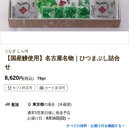
うなぎ しら河
【国産鰻使用】名古屋名物｜ひつまぶし詰合
せ
8,620
円
(税込)
79pt
東京都
の場合
(冷蔵便)
配送
通常5営業日後に発送予定
お届け日：
8月16日(日) ～
すべての送料・お届け日を確認する >