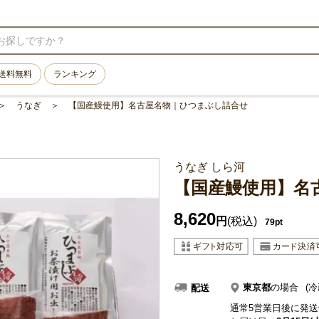
送料無料
ランキング
うなぎ
【国産鰻使用】名古屋名物｜ひつまぶし詰合せ
うなぎ しら河
【国産鰻使用】名
8,620
円
(税込)
79pt
東京都
の場合
(冷
配送
通常5営業日後に発送