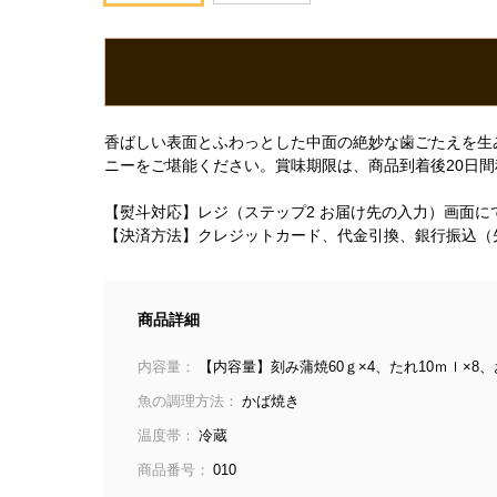
香ばしい表面とふわっとした中面の絶妙な歯ごたえを生
ニーをご堪能ください。賞味期限は、商品到着後20日間
【熨斗対応】レジ（ステップ2 お届け先の入力）画面
【決済方法】クレジットカード、代金引換、銀行振込（
商品詳細
内容量：
【内容量】刻み蒲焼60ｇ×4、たれ10ｍｌ×8
魚の調理方法：
かば焼き
温度帯：
冷蔵
商品番号：
010