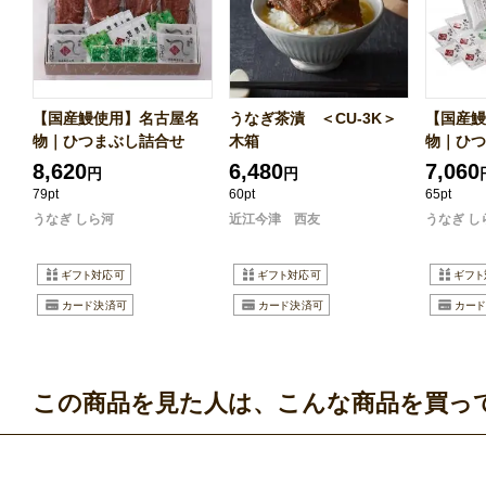
【国産鰻使用】名古屋名
うなぎ茶漬 ＜CU-3K＞
【国産鰻
物｜ひつまぶし詰合せ
木箱
物｜ひつ
8,620
6,480
7,060
円
円
79pt
60pt
65pt
うなぎ しら河
近江今津 西友
うなぎ し
この商品を見た人は、こんな商品を買っ