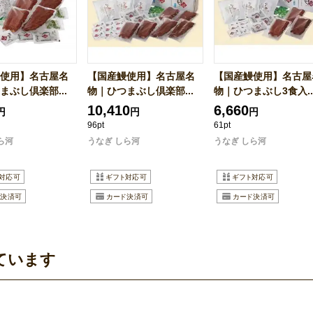
使用】名古屋名
【国産鰻使用】名古屋名
【国産鰻使用】名古屋
まぶし倶楽部...
物｜ひつまぶし倶楽部...
物｜ひつまぶし3食入..
10,410
6,660
円
円
円
96pt
61pt
ら河
うなぎ しら河
うなぎ しら河
ています