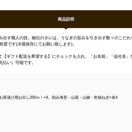
商品説明
み出す職人の技。秘伝のタレは、うなぎの旨みを引き出す数々のこだわ
程度です(冷蔵保存にてお願い致します)。
にて【ギフト配送を希望する】にチェックを入れ、「お名前」「会社名」
先払い）可能です。
、お茶漬け用お出し200ｍｌ×4、刻み海苔・山葵・山椒・乾燥ねぎ×各4