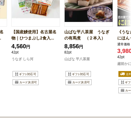
名
【国産鰻使用】名古屋名
山ばな平八茶屋 うなぎ
《うな
.
物｜ひつまぶし2食入...
の有馬煮 （２本入）
にほんう
通常価格
4,560
8,856
円
円
3,98
42pt
82pt
42pt
うなぎ しら河
山ばな 平八茶屋
越前かに