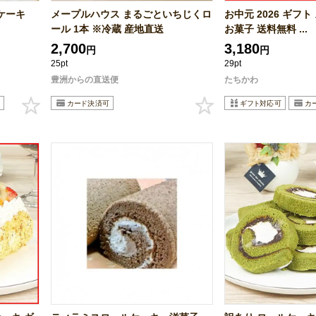
ケーキ
メープルハウス まるごといちじくロ
お中元 2026 ギフ
ール 1本 ※冷蔵 産地直送
お菓子 送料無料 ...
2,700
3,180
円
円
25pt
29pt
豊洲からの直送便
たちかわ