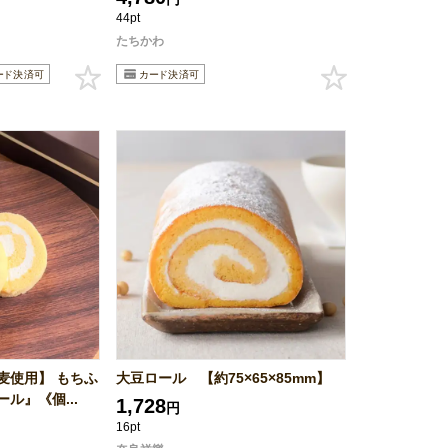
44pt
たちかわ
麦使用】 もちふ
大豆ロール 【約75×65×85mm】
ル』《個...
1,728
円
16pt