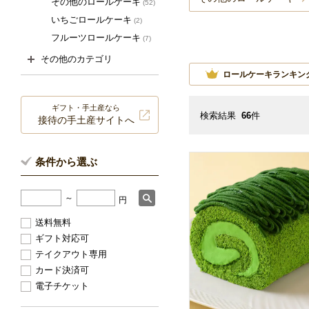
その他のロールケーキ
(52)
いちごロールケーキ
(2)
フルーツロールケーキ
(7)
その他のカテゴリ
ロールケーキランキン
ギフト・手土産なら
検索結果
66
件
接待の手土産サイトへ
条件から選ぶ
～
円
送料無料
ギフト対応可
テイクアウト専用
カード決済可
電子チケット