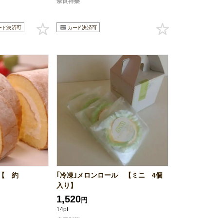
奈良祥樂
【 約
｢冷凍｣メロンロール 【ミニ 4個
入り】
1,520
円
14pt