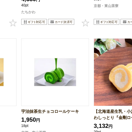
40pt
京都・東山茶寮
たちかわ
宇治抹茶生チョコロールケーキ
【北海道産生乳・小
わしっとり『金剛ロー
1,950
円
3,132
18pt
円