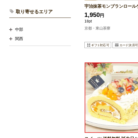
宇治抹茶モンブランロール
取り寄せるエリア
1,950
円
18pt
京都・東山茶寮
中部
関西