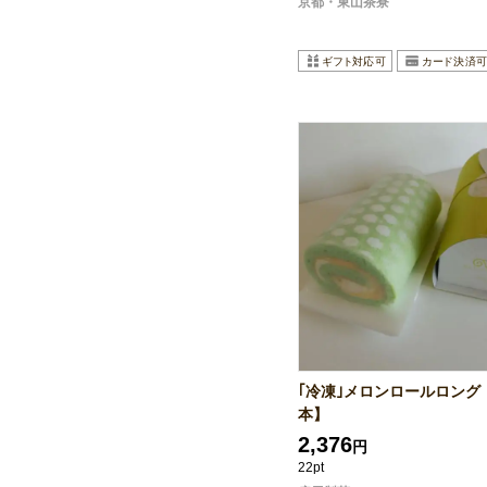
京都・東山茶寮
｢冷凍｣メロンロールロング
本】
2,376
円
22pt