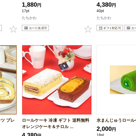
1,880
4,380
円
円
17pt
40pt
たちかわ
たちかわ
ツ プレ
ロールケーキ 冷凍 ギフト 送料無料
水まんじゅうロール
オレンジケーキ＆チロル ...
2,000
円
4,380
18pt
円