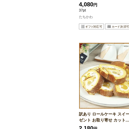
4,080
円
37pt
たちかわ
訳あり ロールケーキ スイー
ゼント お取り寄せ カット...
2,180
円