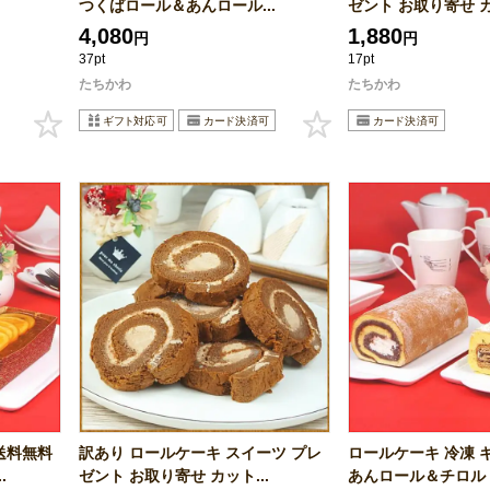
つくばロール＆あんロール...
ゼント お取り寄せ カ
4,080
1,880
円
円
37pt
17pt
たちかわ
たちかわ
送料無料
訳あり ロールケーキ スイーツ プレ
ロールケーキ 冷凍 
.
ゼント お取り寄せ カット...
あんロール＆チロル 2