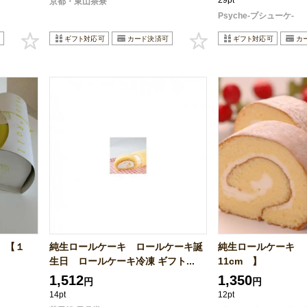
29pt
京都・東山茶寮
Psyche-プシューケ-
 【１
純生ロールケーキ ロールケーキ誕
純生ロールケーキ 
生日 ロールケーキ冷凍 ギフト...
11cm 】
1,512
1,350
円
円
14pt
12pt