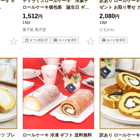
ーキ ギ
ティラミスロールケーキ 洋菓子
訳あり ロールケーキ
.
ロールケーキ個包装 誕生日 ギ...
ゼント お取り寄せ カ
1,512
2,080
円
円
14pt
19pt
菓子処 風月堂
たちかわ
ツ プレ
ロールケーキ 冷凍 ギフト 送料無料
訳あり ロールケーキ