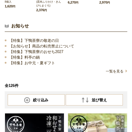
8個入
(昆布ふりかけ・きん
6,270
2,970
円
円
ぴらまぐろ)
1,620
円
2,376
円
お知らせ
【特集】下鴨茶寮の敬老の日
【お知らせ】商品の転売禁止について
【特集】下鴨茶寮のおせち2027
【特集】料亭の鍋
【特集】お中元・夏ギフト
一覧を見る
全126件
絞り込み
並び替え