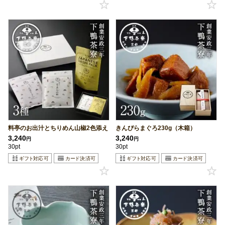
料亭のお出汁とちりめん山椒2色添え
きんぴらまぐろ230g（木箱）
3,240
3,240
円
円
30pt
30pt