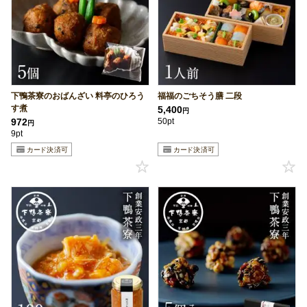
下鴨茶寮のおばんざい 料亭のひろう
福福のごちそう膳 二段
す煮
5,400
円
972
50pt
円
9pt