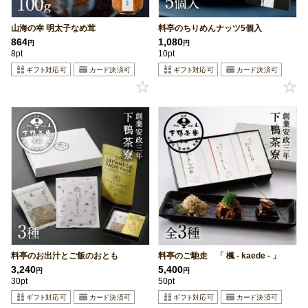
山海の幸 明太子なめ茸
料亭のちりめんナッツ5個入
864
1,080
円
円
8pt
10pt
料亭のお出汁とご飯のおとも
料亭のご馳走 「 楓 - kaede - 」
3,240
5,400
円
円
30pt
50pt