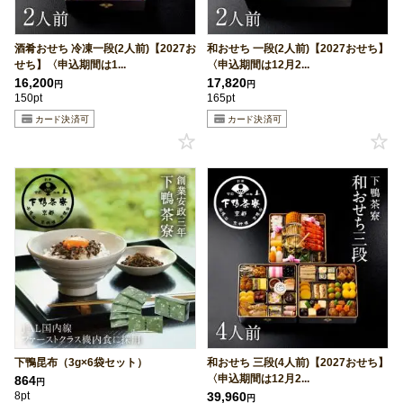
酒肴おせち 冷凍一段(2人前)【2027お
和おせち 一段(2人前)【2027おせち】
せち】〈申込期間は1...
〈申込期間は12月2...
16,200
17,820
円
円
150pt
165pt
下鴨昆布（3g×6袋セット）
和おせち 三段(4人前)【2027おせち】
〈申込期間は12月2...
864
円
8pt
39,960
円