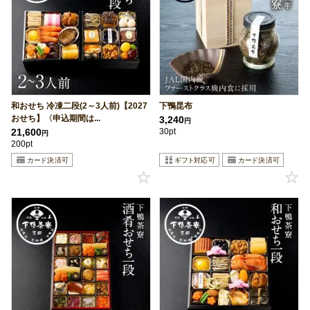
和おせち 冷凍二段(2～3人前)【2027
下鴨昆布
おせち】〈申込期間は...
3,240
円
21,600
30pt
円
200pt