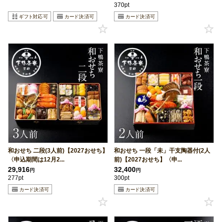
370pt
和おせち 二段(3人前)【2027おせち】
和おせち 一段「未」干支陶器付(2人
〈申込期間は12月2...
前)【2027おせち】〈申...
29,916
32,400
円
円
277pt
300pt