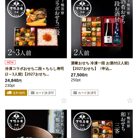
酒肴おせち 冷凍一段 お酒付(2人前)
冷凍コラボおせち二段＋ちらし寿司
【2027おせち】〈申込...
(2～3人前)【2027おせち...
27,500
円
24,840
250pt
円
230pt