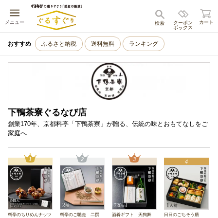
キャンセル
メニュー
カート
クーポン
検索
ボックス
おすすめ
ふるさと納税
送料無料
ランキング
下鴨茶寮ぐるなび店
創業170年、京都料亭「下鴨茶寮」が贈る、伝統の味とおもてなしをご
家庭へ
1
2
3
4
料亭のちりめんナッツ
料亭のご馳走 二撰
酒肴ギフト 天狗舞
日日のごちそう膳