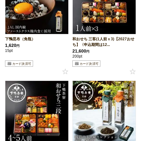
下鴨昆布（角瓶）
和おせち 三客(1人前ｘ3)【2027おせ
ち】〈申込期間は12...
1,620
円
15pt
21,600
円
200pt