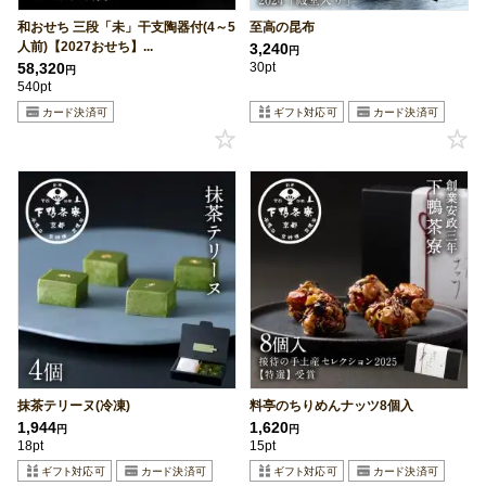
和おせち 三段「未」干支陶器付(4～5
至高の昆布
人前)【2027おせち】...
3,240
円
58,320
30pt
円
540pt
抹茶テリーヌ(冷凍)
料亭のちりめんナッツ8個入
1,944
1,620
円
円
18pt
15pt