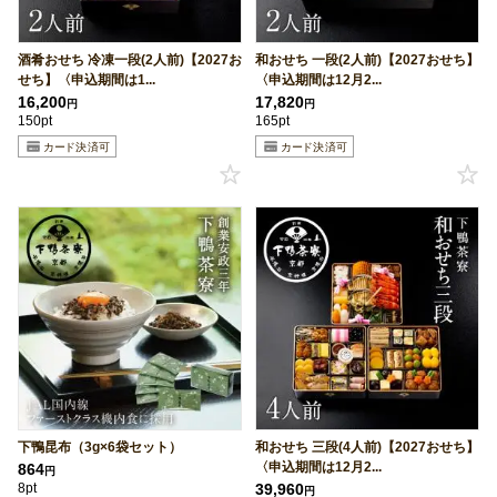
酒肴おせち 冷凍一段(2人前)【2027お
和おせち 一段(2人前)【2027おせち】
せち】〈申込期間は1...
〈申込期間は12月2...
16,200
17,820
円
円
150pt
165pt
下鴨昆布（3g×6袋セット）
和おせち 三段(4人前)【2027おせち】
〈申込期間は12月2...
864
円
8pt
39,960
円