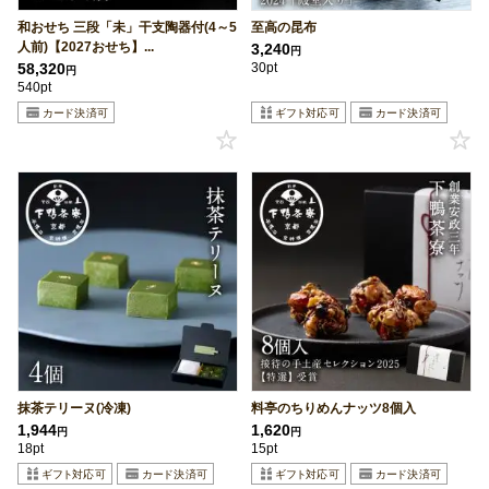
和おせち 三段「未」干支陶器付(4～5
至高の昆布
人前)【2027おせち】...
3,240
円
58,320
30pt
円
540pt
抹茶テリーヌ(冷凍)
料亭のちりめんナッツ8個入
1,944
1,620
円
円
18pt
15pt