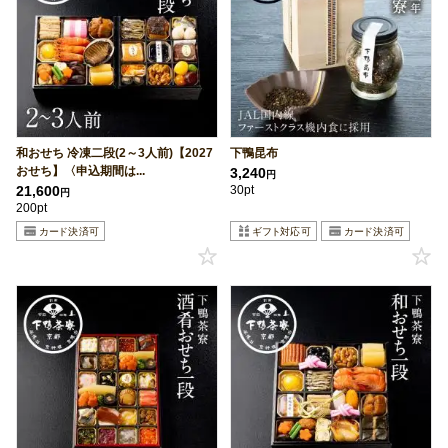
和おせち 冷凍二段(2～3人前)【2027
下鴨昆布
おせち】〈申込期間は...
3,240
円
21,600
30pt
円
200pt