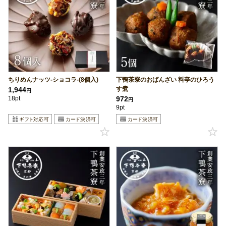
ちりめんナッツ-ショコラ-(8個入)
下鴨茶寮のおばんざい 料亭のひろう
す煮
1,944
円
18pt
972
円
9pt