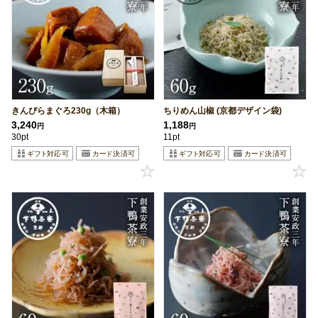
きんぴらまぐろ230g（木箱）
ちりめん山椒 (京都デザイン袋)
3,240
1,188
円
円
30pt
11pt