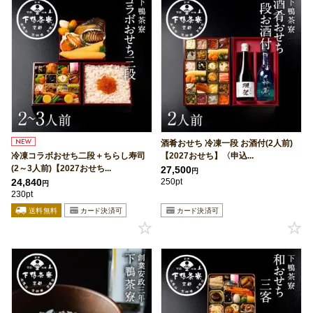
酒肴おせち 冷凍一段 お酒付(2人前)
冷凍コラボおせち二段＋ちらし寿司
【2027おせち】〈申込...
(2～3人前)【2027おせち...
27,500
円
24,840
250pt
円
230pt