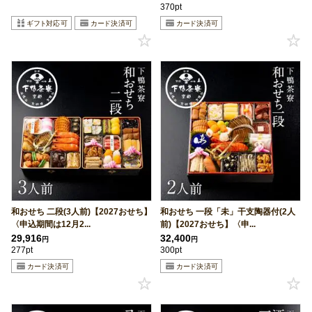
370pt
和おせち 二段(3人前)【2027おせち】
和おせち 一段「未」干支陶器付(2人
〈申込期間は12月2...
前)【2027おせち】〈申...
29,916
32,400
円
円
277pt
300pt