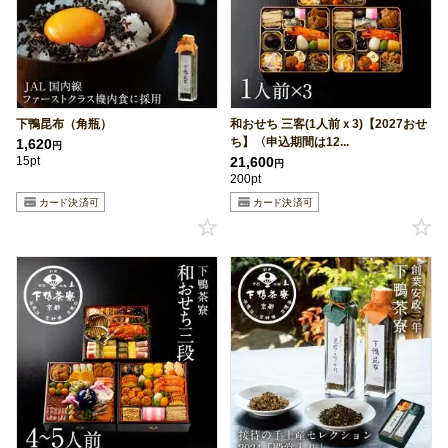
下鴨昆布（角瓶）
和おせち 三客(1人前ｘ3)【2027おせ
ち】〈申込期間は12...
1,620
円
15pt
21,600
円
200pt