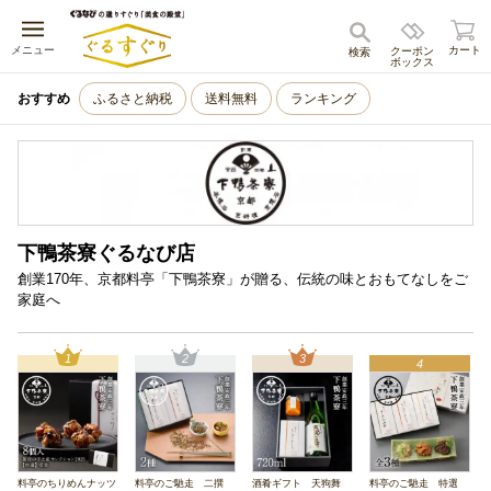
キャンセル
メニュー
カート
クーポン
検索
ボックス
おすすめ
ふるさと納税
送料無料
ランキング
下鴨茶寮ぐるなび店
創業170年、京都料亭「下鴨茶寮」が贈る、伝統の味とおもてなしをご
家庭へ
1
2
3
4
料亭のちりめんナッツ
料亭のご馳走 二撰
酒肴ギフト 天狗舞
料亭のご馳走 特選