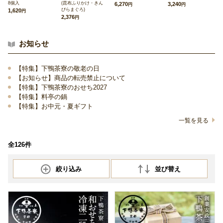
8個入
(昆布ふりかけ・きん
6,270
3,240
円
円
ぴらまぐろ)
1,620
円
2,376
円
お知らせ
【特集】下鴨茶寮の敬老の日
【お知らせ】商品の転売禁止について
【特集】下鴨茶寮のおせち2027
【特集】料亭の鍋
【特集】お中元・夏ギフト
一覧を見る
全126件
絞り込み
並び替え