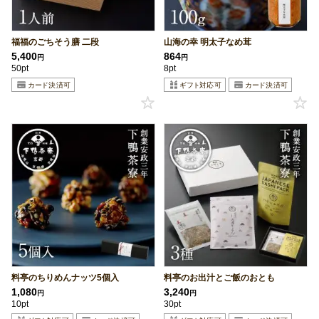
福福のごちそう膳 二段
山海の幸 明太子なめ茸
5,400
864
円
円
50pt
8pt
料亭のちりめんナッツ5個入
料亭のお出汁とご飯のおとも
1,080
3,240
円
円
10pt
30pt