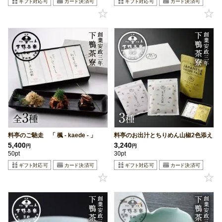
料亭のご馳走 「 楓 - kaede - 」
料亭のお出汁とちりめん山椒2色添え
5,400
3,240
円
円
50pt
30pt