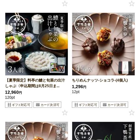
【夏季限定】料亭の鱧と旬菜の出汁
ちりめんナッツ-ショコラ-(4個入)
しゃぶ〈申込期間は8月25日ま...
1,296
円
12,960
12pt
円
120pt